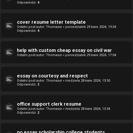
Odpowiedzi:
4
cover resume letter template
Ostatni post autor:
Thomassr
«
poniedziałek 29 kwie 2024, 19:04
Odpowiedzi:
4
help with custom cheap essay on civil war
Ostatni post autor:
Thomassr
«
poniedziałek 29 kwie 2024, 17:04
essay on courtesy and respect
Ostatni post autor:
Thomassr
«
niedziela 28 kwie 2024, 13:50
Odpowiedzi:
2
office support clerk resume
Ostatni post autor:
Thomassr
«
niedziela 28 kwie 2024, 13:34
Odpowiedzi:
2
no essay scholarship college students