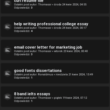
curl resume file
Ostatni post autor:
Thomassr
«
środa 24 kwie 2024, 04:55
Odpowiedzi:
3
help writing professional college essay
Ostatni post autor:
Thomassr
«
środa 24 kwie 2024, 00:17
Odpowiedzi:
4
email cover letter for marketing job
Ostatni post autor:
Thomassr
«
wtorek 23 kwie 2024, 00:40
Odpowiedzi:
3
good fonts dissertations
Ostatni post autor:
Ronaldmus
«
niedziela 21 kwie 2024, 13:49
Odpowiedzi:
1
8 band ielts essays
Ostatni post autor:
Thomassr
«
piątek 19 kwie 2024, 07:12
Odpowiedzi:
1