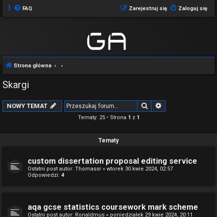
FAQ
Zarejestruj się
Zaloguj się
Strona główna
Skargi
Szukaj
Wyszukiwanie z
NOWY TEMAT
Tematy: 25 • Strona
1
z
1
Tematy
custom dissertation proposal editing service
Ostatni post autor:
Thomassr
«
wtorek 30 kwie 2024, 02:57
Odpowiedzi:
4
aqa gcse statistics coursework mark scheme
Ostatni post autor:
Ronaldmus
«
poniedziałek 29 kwie 2024, 20:11