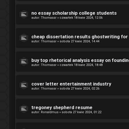
no essay scholarship college students
autor:
Thomassr
»
czwartek 18 kwie 2024, 12:06
cheap dissertation results ghostwriting for 
autor:
Thomassr
»
sobota 27 kwie 2024, 14:44
buy top rhetorical analysis essay on foundi
autor:
Thomassr
»
czwartek 18 kwie 2024, 18:48
cover letter entertainment industry
autor:
Thomassr
»
sobota 27 kwie 2024, 02:26
tregoney shepherd resume
autor:
Ronaldmus
»
sobota 27 kwie 2024, 01:22