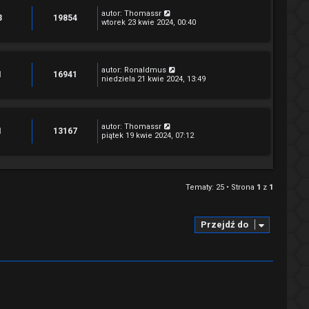
autor:
Thomassr
3
19854
wtorek 23 kwie 2024, 00:40
autor:
Ronaldmus
1
16941
niedziela 21 kwie 2024, 13:49
autor:
Thomassr
1
13167
piątek 19 kwie 2024, 07:12
Tematy: 25 • Strona
1
z
1
Przejdź do