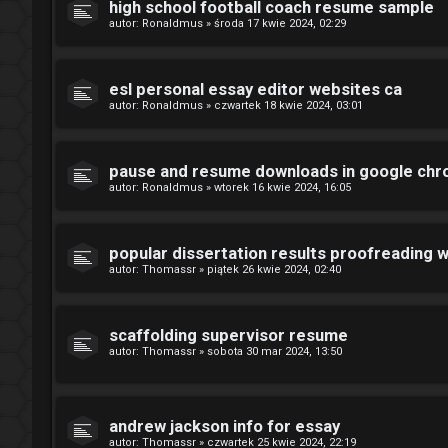
high school football coach resume sample
autor:
Ronaldmus
»
środa 17 kwie 2024, 02:29
esl personal essay editor websites ca
autor:
Ronaldmus
»
czwartek 18 kwie 2024, 03:01
pause and resume downloads in google ch
autor:
Ronaldmus
»
wtorek 16 kwie 2024, 16:05
popular dissertation results proofreading w
autor:
Thomassr
»
piątek 26 kwie 2024, 02:40
scaffolding supervisor resume
autor:
Thomassr
»
sobota 30 mar 2024, 13:50
andrew jackson info for essay
autor:
Thomassr
»
czwartek 25 kwie 2024, 22:19