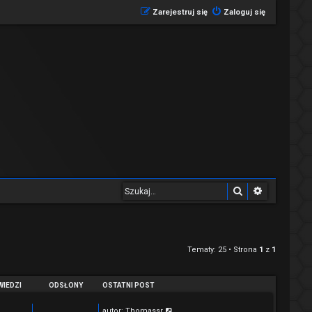
Zarejestruj się
Zaloguj się
Szukaj
Wyszukiwa
Tematy: 25 • Strona
1
z
1
IEDZI
ODSŁONY
OSTATNI POST
autor:
Thomassr