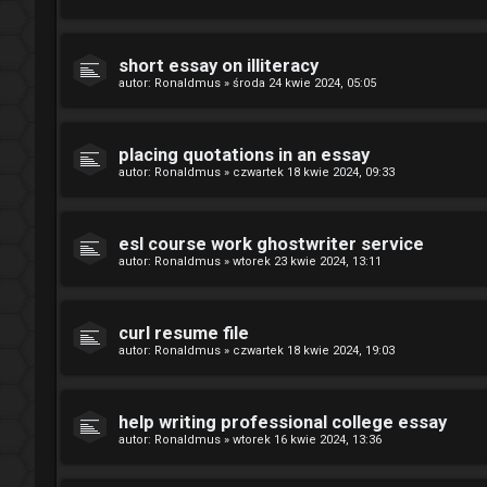
short essay on illiteracy
autor:
Ronaldmus
»
środa 24 kwie 2024, 05:05
placing quotations in an essay
autor:
Ronaldmus
»
czwartek 18 kwie 2024, 09:33
esl course work ghostwriter service
autor:
Ronaldmus
»
wtorek 23 kwie 2024, 13:11
curl resume file
autor:
Ronaldmus
»
czwartek 18 kwie 2024, 19:03
help writing professional college essay
autor:
Ronaldmus
»
wtorek 16 kwie 2024, 13:36