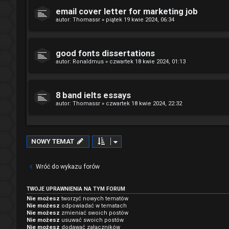
email cover letter for marketing job
autor:
Thomassr
»
piątek 19 kwie 2024, 06:34
good fonts dissertations
autor:
Ronaldmus
»
czwartek 18 kwie 2024, 01:13
8 band ielts essays
autor:
Thomassr
»
czwartek 18 kwie 2024, 22:32
NOWY TEMAT
Wróć do wykazu forów
TWOJE UPRAWNIENIA NA TYM FORUM
Nie możesz
tworzyć nowych tematów
Nie możesz
odpowiadać w tematach
Nie możesz
zmieniać swoich postów
Nie możesz
usuwać swoich postów
Nie możesz
dodawać załączników