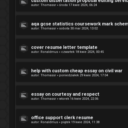
custom dissertation proposal editing servi
autor:
Thomassr
»
środa 17 kwie 2024, 06:24
aqa gcse statistics coursework mark sche
autor:
Thomassr
»
sobota 30 mar 2024, 13:02
cover resume letter template
autor:
Ronaldmus
»
czwartek 18 kwie 2024, 00:45
help with custom cheap essay on civil war
autor:
Thomassr
»
poniedziałek 29 kwie 2024, 17:04
essay on courtesy and respect
autor:
Thomassr
»
wtorek 16 kwie 2024, 22:06
office support clerk resume
autor:
Ronaldmus
»
piątek 19 kwie 2024, 11:38