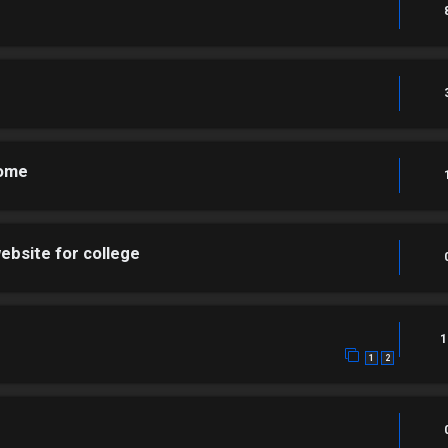
rome
ebsite for college
1
1
2