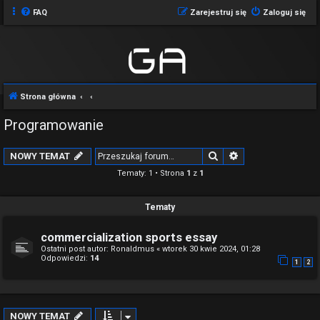
FAQ
Zarejestruj się
Zaloguj się
Strona główna
Programowanie
Szukaj
Wyszukiwanie z
NOWY TEMAT
Tematy: 1 • Strona
1
z
1
Tematy
commercialization sports essay
Ostatni post autor:
Ronaldmus
«
wtorek 30 kwie 2024, 01:28
Odpowiedzi:
14
1
2
NOWY TEMAT