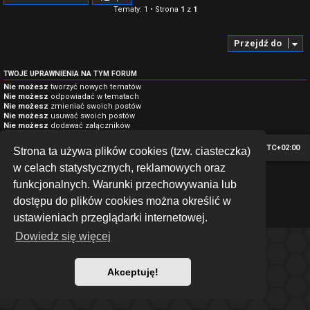
Tematy: 1 • Strona
1
z
1
Przejdź do
TWOJE UPRAWNIENIA NA TYM FORUM
Nie możesz
tworzyć nowych tematów
Nie możesz
odpowiadać w tematach
Nie możesz
zmieniać swoich postów
Nie możesz
usuwać swoich postów
Nie możesz
dodawać załączników
Strona główna
Strefa czasowa
UTC+02:00
Strona ta używa plików cookies (tzw. ciasteczka)
w celach statystycznych, reklamowych oraz
*
Hexagon style by
MannixMD
funkcjonalnych. Warunki przechowywania lub
Technologię dostarcza
phpBB
® Forum Software © phpBB Limited
dostępu do plików cookies można określić w
Polski pakiet językowy dostarcza
phpBB.pl
Zasady ochrony danych osobowych
|
Regulamin
ustawieniach przeglądarki internetowej.
Dowiedz się więcej
Akceptuję!