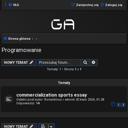
FAQ
Zarejestruj się
Zaloguj się
Strona główna
Programowanie
Szukaj
Wyszukiwanie z
NOWY TEMAT
Tematy: 1 • Strona
1
z
1
Tematy
commercialization sports essay
Ostatni post autor:
Ronaldmus
«
wtorek 30 kwie 2024, 01:28
Odpowiedzi:
14
1
2
NOWY TEMAT