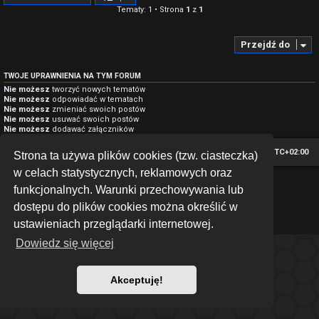
Tematy: 1 • Strona
1
z
1
Przejdź do
TWOJE UPRAWNIENIA NA TYM FORUM
Nie możesz
tworzyć nowych tematów
Nie możesz
odpowiadać w tematach
Nie możesz
zmieniać swoich postów
Nie możesz
usuwać swoich postów
Nie możesz
dodawać załączników
Strona główna
Strefa czasowa
UTC+02:00
Strona ta używa plików cookies (tzw. ciasteczka)
w celach statystycznych, reklamowych oraz
*
Hexagon style by
MannixMD
funkcjonalnych. Warunki przechowywania lub
Technologię dostarcza
phpBB
® Forum Software © phpBB Limited
dostępu do plików cookies można określić w
Polski pakiet językowy dostarcza
phpBB.pl
Zasady ochrony danych osobowych
|
Regulamin
ustawieniach przeglądarki internetowej.
Dowiedz się więcej
Akceptuję!