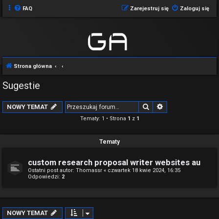
FAQ
Zarejestruj się
Zaloguj się
Strona główna
Sugestie
Szukaj
Wyszukiwanie z
NOWY TEMAT
Tematy: 1 • Strona
1
z
1
Tematy
custom research proposal writer websites au
Ostatni post autor:
Thomassr
«
czwartek 18 kwie 2024, 16:35
Odpowiedzi:
2
NOWY TEMAT