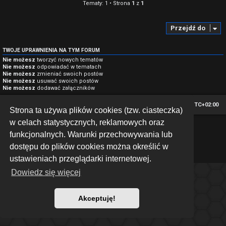
Tematy: 1 • Strona
1
z
1
Przejdź do
TWOJE UPRAWNIENIA NA TYM FORUM
Nie możesz
tworzyć nowych tematów
Nie możesz
odpowiadać w tematach
Nie możesz
zmieniać swoich postów
Nie możesz
usuwać swoich postów
Nie możesz
dodawać załączników
Strona główna
Strefa czasowa
UTC+02:00
Strona ta używa plików cookies (tzw. ciasteczka)
w celach statystycznych, reklamowych oraz
*
Hexagon style by
MannixMD
funkcjonalnych. Warunki przechowywania lub
Technologię dostarcza
phpBB
® Forum Software © phpBB Limited
Polski pakiet językowy dostarcza
phpBB.pl
dostępu do plików cookies można określić w
Zasady ochrony danych osobowych
|
Regulamin
ustawieniach przeglądarki internetowej.
Dowiedz się więcej
Akceptuję!