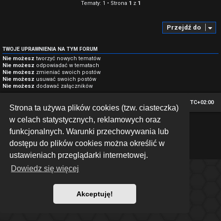
Tematy: 1 • Strona
1
z
1
Przejdź do
TWOJE UPRAWNIENIA NA TYM FORUM
Nie możesz
tworzyć nowych tematów
Nie możesz
odpowiadać w tematach
Nie możesz
zmieniać swoich postów
Nie możesz
usuwać swoich postów
Nie możesz
dodawać załączników
Strona główna
Strefa czasowa
UTC+02:00
Strona ta używa plików cookies (tzw. ciasteczka)
w celach statystycznych, reklamowych oraz
*
Hexagon style by
MannixMD
funkcjonalnych. Warunki przechowywania lub
Technologię dostarcza
phpBB
® Forum Software © phpBB Limited
Polski pakiet językowy dostarcza
phpBB.pl
dostępu do plików cookies można określić w
Zasady ochrony danych osobowych
|
Regulamin
ustawieniach przeglądarki internetowej.
Dowiedz się więcej
Akceptuję!