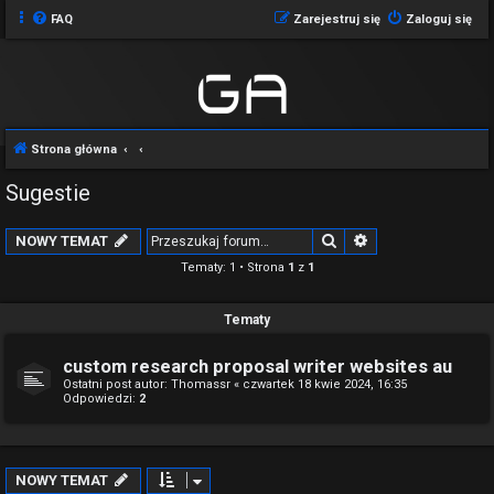
FAQ
Zarejestruj się
Zaloguj się
Strona główna
Sugestie
Szukaj
Wyszukiwanie z
NOWY TEMAT
Tematy: 1 • Strona
1
z
1
Tematy
custom research proposal writer websites au
Ostatni post autor:
Thomassr
«
czwartek 18 kwie 2024, 16:35
Odpowiedzi:
2
NOWY TEMAT