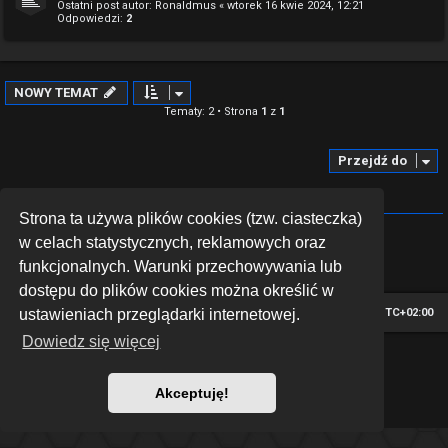
Ostatni post autor:
Ronaldmus
«
wtorek 16 kwie 2024, 12:21
Odpowiedzi:
2
NOWY TEMAT
Tematy: 2 • Strona
1
z
1
Przejdź do
TWOJE UPRAWNIENIA NA TYM FORUM
Strona ta używa plików cookies (tzw. ciasteczka)
Nie możesz
tworzyć nowych tematów
Nie możesz
odpowiadać w tematach
w celach statystycznych, reklamowych oraz
Nie możesz
zmieniać swoich postów
funkcjonalnych. Warunki przechowywania lub
Nie możesz
usuwać swoich postów
Nie możesz
dodawać załączników
dostępu do plików cookies można określić w
Strona główna
Strefa czasowa
UTC+02:00
ustawieniach przeglądarki internetowej.
Dowiedz się więcej
*
Hexagon style by
MannixMD
Technologię dostarcza
phpBB
® Forum Software © phpBB Limited
Polski pakiet językowy dostarcza
phpBB.pl
Akceptuję!
Zasady ochrony danych osobowych
|
Regulamin