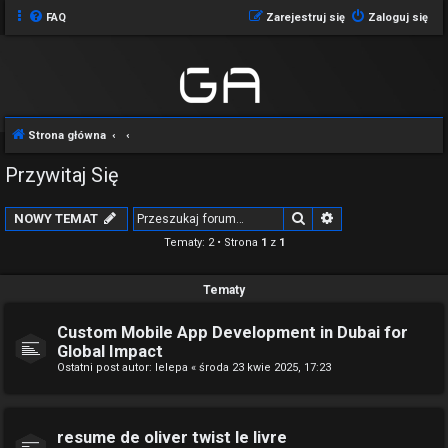
FAQ
Zarejestruj się
Zaloguj się
Strona główna
Przywitaj Się
Szukaj
Wyszukiwanie z
NOWY TEMAT
Tematy: 2 • Strona
1
z
1
Tematy
Custom Mobile App Development in Dubai for
Global Impact
Ostatni post autor:
lelepa
«
środa 23 kwie 2025, 17:23
resume de oliver twist le livre