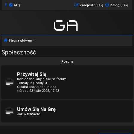
FAQ
Zarejestruj się
Zaloguj się
Strona główna
Społeczność
Forum
Przywitaj Się
Konieczne, aby pisać na forum
Tematy:
2
| Posty:
4
Ostatni post autor:
lelepa
« środa 23 kwie 2025, 17:23
Umów Się Na Grę
Jak w temacie.