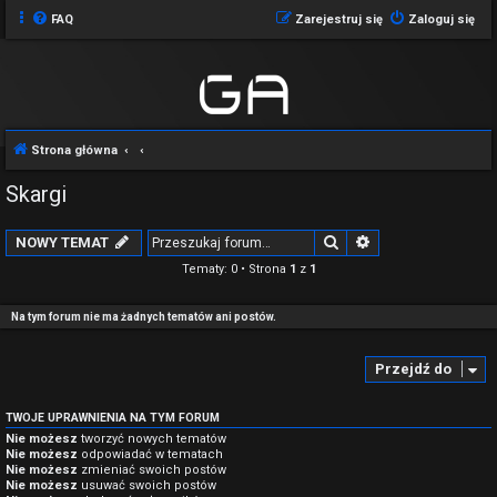
FAQ
Zarejestruj się
Zaloguj się
Strona główna
Skargi
Szukaj
Wyszukiwanie z
NOWY TEMAT
Tematy: 0 • Strona
1
z
1
Na tym forum nie ma żadnych tematów ani postów.
Przejdź do
TWOJE UPRAWNIENIA NA TYM FORUM
Nie możesz
tworzyć nowych tematów
Nie możesz
odpowiadać w tematach
Nie możesz
zmieniać swoich postów
Nie możesz
usuwać swoich postów