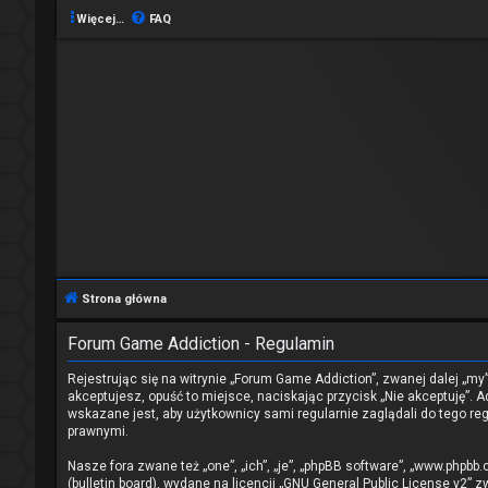
Więcej…
FAQ
Strona główna
Forum Game Addiction - Regulamin
Rejestrując się na witrynie „Forum Game Addiction”, zwanej dalej „my
akceptujesz, opuść to miejsce, naciskając przycisk „Nie akceptuję”
wskazane jest, aby użytkownicy sami regularnie zaglądali do tego 
prawnymi.
Nasze fora zwane też „one”, „ich”, „je”, „phpBB software”, „www.phpb
(bulletin board), wydane na licencji „
GNU General Public License v2
” z