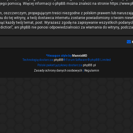
 jego pomocą. Więcej informacji o phpBB można znaleźć na stronie
https://www.
m, oszczerczym, propagującym treści niezgodne z polskim prawem lub naruszają
 do tej witryny, a twój dostawca internetu zostanie powiadomiony o twoim ni
nąć każdy twój temat, post. Wyrażasz zgodę na zapisywanie wszystkich podanych 
iction”, ani phpBB nie ponosi odpowiedzialności za włamania do witryny, podcza
*
Hexagon style by
MannixMD
Technologię dostarcza
phpBB
® Forum Software © phpBB Limited
Polski pakiet językowy dostarcza
phpBB.pl
Zasady ochrony danych osobowych
|
Regulamin