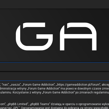
”, ”nas”, „nasza”, „Forum Game Addiction”, „https://gameaddiction.pl/forum”, akc
. Administracja witryny „Forum Game Addiction” ma prawo w dowolnym czasie zmie
regulaminu. Korzystanie z witryny „Forum Game Addiction” po zmianach regulami
b.com”, „phpBB Limited”, „phpBB Teams” działają w oparciu o oprogramowanie wyko
wanej też „GPL”. Oprogramowanie jest dostępne do pobrania ze strony
www.phpbb