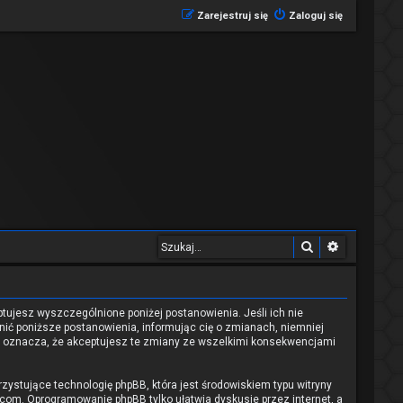
Zarejestruj się
Zaloguj się
Szukaj
Wyszukiwa
eptujesz wyszczególnione poniżej postanowienia. Jeśli ich nie
nić poniższe postanowienia, informując cię o zmianach, niemniej
nu oznacza, że akceptujesz te zmiany ze wszelkimi konsekwencjami
rzystujące technologię phpBB, która jest środowiskiem typu witryny
.com
. Oprogramowanie phpBB tylko ułatwia dyskusje przez internet, a