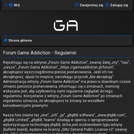
FAQ
Zarejestruj się
Zaloguj się
Strona główna
Forum Game Addiction - Regulamin
Rejestrując się na witrynie „Forum Game Addiction”, zwanej dalej „my”, ”nas”,
„nasza”, „Forum Game Addiction”, „https://gameaddiction.pl/forum”,
akceptujesz wyszczególnione poniżej postanowienia. Jeśli ich nie
akceptujesz, opuść to miejsce, naciskając przycisk „Nie akceptuję”.
Administracja witryny „Forum Game Addiction” ma prawo w dowolnym czasie
zmienić poniższe postanowienia, informując cię o zmianach, niemniej
wskazane jest, aby użytkownicy sami regularnie zaglądali do tego
regulaminu. Korzystanie z witryny „Forum Game Addiction” po zmianach
regulaminu oznacza, że akceptujesz te zmiany ze wszelkimi
konsekwencjami prawnymi.
Nasze fora zwane też „one”, „ich”, „je”, „phpBB software”, „www.phpbb.com”,
„phpBB Limited”, „phpBB Teams” działają w oparciu o oprogramowanie
wykorzystujące technologię phpBB, która jest środowiskiem typu witryny
(bulletin board), wydane na licencji „
GNU General Public License v2
” zwanej