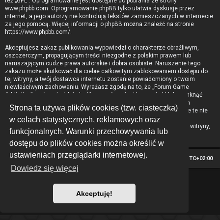
też „GPL”. Oprogramowanie jest dostępne do pobrania ze strony
www.phpbb.com
. Oprogramowanie phpBB tylko ułatwia dyskusje przez
internet, a jego autorzy nie kontrolują tekstów zamieszczanych w internecie
za jego pomocą. Więcej informacji o phpBB można znaleźć na stronie
https://www.phpbb.com/
.
Akceptujesz zakaz publikowania wypowiedzi o charakterze obraźliwym,
oszczerczym, propagującym treści niezgodne z polskim prawem lub
naruszającym cudze prawa autorskie i dobra osobiste. Naruszenie tego
zakazu może skutkować dla ciebie całkowitym zablokowaniem dostępu do
tej witryny, a twój dostawca internetu zostanie powiadomiony o twoim
niewłaściwym zachowaniu. Wyrażasz zgodę na to, że „Forum Game
Addiction” może w każdej chwili usunąć, zmienić, przenieść lub zamknąć
każdy twój temat, post. Wyrażasz zgodę na zapisywanie wszystkich
Strona ta używa plików cookies (tzw. ciasteczka)
podanych przez ciebie informacji w naszej bazie danych. Informacje te nie
będą przekazywane nikomu bez twojej zgody, ale ani „Forum Game
w celach statystycznych, reklamowych oraz
Addiction”, ani phpBB nie ponosi odpowiedzialności za włamania do witryny,
funkcjonalnych. Warunki przechowywania lub
podczas których może dojść do kradzieży danych.
dostępu do plików cookies można określić w
ustawieniach przeglądarki internetowej.
Strona główna
Strefa czasowa
UTC+02:00
Dowiedz się więcej
*
Hexagon style by
MannixMD
Technologię dostarcza
phpBB
® Forum Software © phpBB Limited
Akceptuję!
Polski pakiet językowy dostarcza
phpBB.pl
Zasady ochrony danych osobowych
|
Regulamin