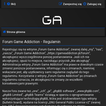
FAQ
Zarejestruj się
Zaloguj się
Strona główna
Forum Game Addiction - Regulamin
Rejestrując się na witrynie „Forum Game Addiction”, zwanej dalej „my”, ”nas”,
„nasza”, „Forum Game Addiction”, „https://gameaddiction.pl/forum”,
akceptujesz wyszczególnione poniżej postanowienia. Jeśli ich nie
akceptujesz, opuść to miejsce, naciskając przycisk „Nie akceptuję”.
Administracja witryny „Forum Game Addiction” ma prawo w dowolnym czasie
zmienić poniższe postanowienia, informując cię o zmianach, niemniej
wskazane jest, aby użytkownicy sami regularnie zaglądali do tego
regulaminu. Korzystanie z witryny „Forum Game Addiction” po zmianach
regulaminu oznacza, że akceptujesz te zmiany ze wszelkimi
konsekwencjami prawnymi.
Nasze fora zwane też „one”, „ich”, „je”, „phpBB software”, „www.phpbb.com”,
„phpBB Limited”, „phpBB Teams” działają w oparciu o oprogramowanie
wykorzystujące technologię phpBB, która jest środowiskiem typu witryny
(bulletin board), wydane na licencji „
GNU General Public License v2
” zwanej