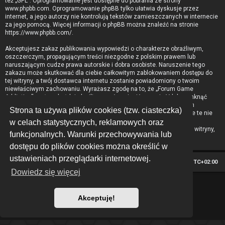
też „GPL”. Oprogramowanie jest dostępne do pobrania ze strony
www.phpbb.com
. Oprogramowanie phpBB tylko ułatwia dyskusje przez
internet, a jego autorzy nie kontrolują tekstów zamieszczanych w internecie
za jego pomocą. Więcej informacji o phpBB można znaleźć na stronie
https://www.phpbb.com/
.
Akceptujesz zakaz publikowania wypowiedzi o charakterze obraźliwym,
oszczerczym, propagującym treści niezgodne z polskim prawem lub
naruszającym cudze prawa autorskie i dobra osobiste. Naruszenie tego
zakazu może skutkować dla ciebie całkowitym zablokowaniem dostępu do
tej witryny, a twój dostawca internetu zostanie powiadomiony o twoim
niewłaściwym zachowaniu. Wyrażasz zgodę na to, że „Forum Game
Addiction” może w każdej chwili usunąć, zmienić, przenieść lub zamknąć
każdy twój temat, post. Wyrażasz zgodę na zapisywanie wszystkich
Strona ta używa plików cookies (tzw. ciasteczka)
podanych przez ciebie informacji w naszej bazie danych. Informacje te nie
będą przekazywane nikomu bez twojej zgody, ale ani „Forum Game
w celach statystycznych, reklamowych oraz
Addiction”, ani phpBB nie ponosi odpowiedzialności za włamania do witryny,
funkcjonalnych. Warunki przechowywania lub
podczas których może dojść do kradzieży danych.
dostępu do plików cookies można określić w
ustawieniach przeglądarki internetowej.
Strona główna
Strefa czasowa
UTC+02:00
Dowiedz się więcej
*
Hexagon style by
MannixMD
Technologię dostarcza
phpBB
® Forum Software © phpBB Limited
Akceptuję!
Polski pakiet językowy dostarcza
phpBB.pl
Zasady ochrony danych osobowych
|
Regulamin