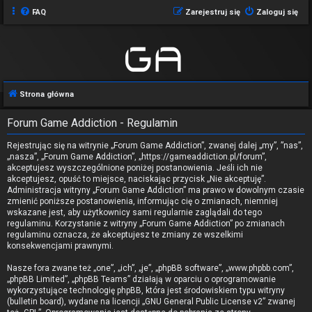
FAQ
Zarejestruj się
Zaloguj się
Strona główna
Forum Game Addiction - Regulamin
Rejestrując się na witrynie „Forum Game Addiction”, zwanej dalej „my”, ”nas”,
„nasza”, „Forum Game Addiction”, „https://gameaddiction.pl/forum”,
akceptujesz wyszczególnione poniżej postanowienia. Jeśli ich nie
akceptujesz, opuść to miejsce, naciskając przycisk „Nie akceptuję”.
Administracja witryny „Forum Game Addiction” ma prawo w dowolnym czasie
zmienić poniższe postanowienia, informując cię o zmianach, niemniej
wskazane jest, aby użytkownicy sami regularnie zaglądali do tego
regulaminu. Korzystanie z witryny „Forum Game Addiction” po zmianach
regulaminu oznacza, że akceptujesz te zmiany ze wszelkimi
konsekwencjami prawnymi.
Nasze fora zwane też „one”, „ich”, „je”, „phpBB software”, „www.phpbb.com”,
„phpBB Limited”, „phpBB Teams” działają w oparciu o oprogramowanie
wykorzystujące technologię phpBB, która jest środowiskiem typu witryny
(bulletin board), wydane na licencji „
GNU General Public License v2
” zwanej