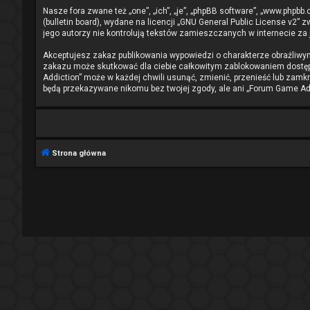
Nasze fora zwane też „one”, „ich”, „je”, „phpBB software”, „www.phpb
(bulletin board), wydane na licencji „
GNU General Public License v2
” z
jego autorzy nie kontrolują tekstów zamieszczanych w internecie za
Akceptujesz zakaz publikowania wypowiedzi o charakterze obraźliwy
zakazu może skutkować dla ciebie całkowitym zablokowaniem dostępu
Addiction” może w każdej chwili usunąć, zmienić, przenieść lub zamk
będą przekazywane nikomu bez twojej zgody, ale ani „Forum Game Add
Strona główna