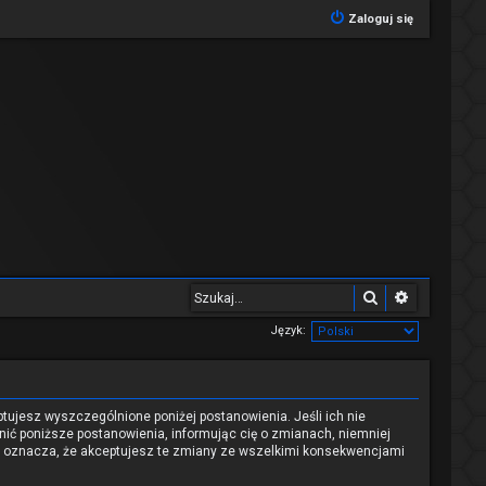
Zaloguj się
Szukaj
Wyszukiwa
Język:
eptujesz wyszczególnione poniżej postanowienia. Jeśli ich nie
nić poniższe postanowienia, informując cię o zmianach, niemniej
nu oznacza, że akceptujesz te zmiany ze wszelkimi konsekwencjami