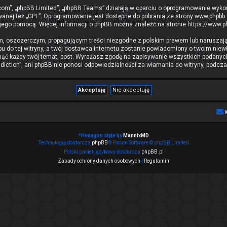
b.com”, „phpBB Limited”, „phpBB Teams” działają w oparciu o oprogramowanie wyko
wanej też „GPL”. Oprogramowanie jest dostępne do pobrania ze strony
www.phpbb
 jego pomocą. Więcej informacji o phpBB można znaleźć na stronie
https://www.
m, oszczerczym, propagującym treści niezgodne z polskim prawem lub naruszają
 do tej witryny, a twój dostawca internetu zostanie powiadomiony o twoim ni
nąć każdy twój temat, post. Wyrażasz zgodę na zapisywanie wszystkich podanych 
iction”, ani phpBB nie ponosi odpowiedzialności za włamania do witryny, podcza
*
Hexagon style by
MannixMD
Technologię dostarcza
phpBB
® Forum Software © phpBB Limited
Polski pakiet językowy dostarcza
phpBB.pl
Zasady ochrony danych osobowych
|
Regulamin