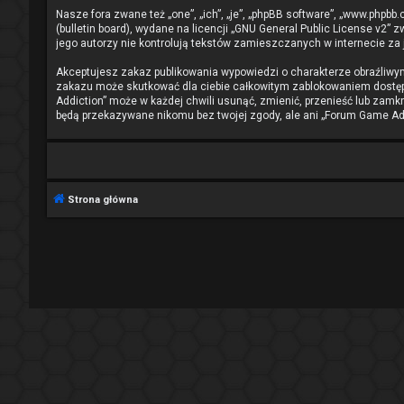
Nasze fora zwane też „one”, „ich”, „je”, „phpBB software”, „www.phpb
(bulletin board), wydane na licencji „
GNU General Public License v2
” z
jego autorzy nie kontrolują tekstów zamieszczanych w internecie za
Akceptujesz zakaz publikowania wypowiedzi o charakterze obraźliwy
zakazu może skutkować dla ciebie całkowitym zablokowaniem dostępu
Addiction” może w każdej chwili usunąć, zmienić, przenieść lub zamk
będą przekazywane nikomu bez twojej zgody, ale ani „Forum Game Add
Strona główna