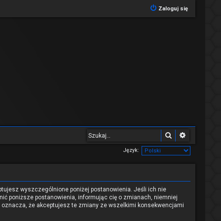
Zaloguj się
Szukaj
Wyszukiwa
Język:
eptujesz wyszczególnione poniżej postanowienia. Jeśli ich nie
nić poniższe postanowienia, informując cię o zmianach, niemniej
nu oznacza, że akceptujesz te zmiany ze wszelkimi konsekwencjami