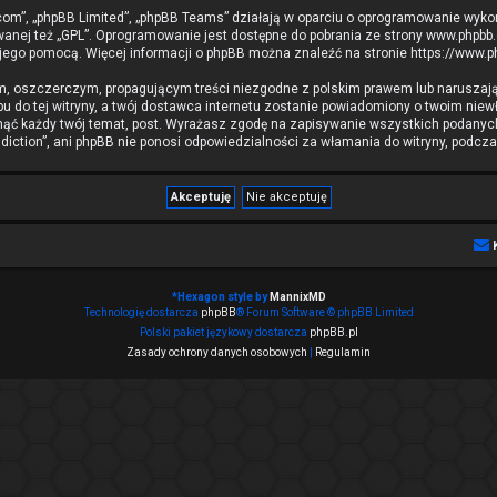
b.com”, „phpBB Limited”, „phpBB Teams” działają w oparciu o oprogramowanie wyko
wanej też „GPL”. Oprogramowanie jest dostępne do pobrania ze strony
www.phpbb
 jego pomocą. Więcej informacji o phpBB można znaleźć na stronie
https://www.
m, oszczerczym, propagującym treści niezgodne z polskim prawem lub naruszają
 do tej witryny, a twój dostawca internetu zostanie powiadomiony o twoim ni
nąć każdy twój temat, post. Wyrażasz zgodę na zapisywanie wszystkich podanych 
iction”, ani phpBB nie ponosi odpowiedzialności za włamania do witryny, podcza
*
Hexagon style by
MannixMD
Technologię dostarcza
phpBB
® Forum Software © phpBB Limited
Polski pakiet językowy dostarcza
phpBB.pl
Zasady ochrony danych osobowych
|
Regulamin