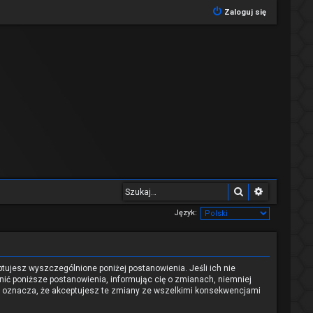
Zaloguj się
Szukaj
Wyszukiwa
Język:
eptujesz wyszczególnione poniżej postanowienia. Jeśli ich nie
nić poniższe postanowienia, informując cię o zmianach, niemniej
nu oznacza, że akceptujesz te zmiany ze wszelkimi konsekwencjami