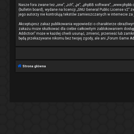
Nasze fora zwane też „one”, „ich”, „je”, „phpBB software”, „www.phpb
(bulletin board), wydane na licencji „
GNU General Public License v2
” z
jego autorzy nie kontrolują tekstów zamieszczanych w internecie za
Akceptujesz zakaz publikowania wypowiedzi o charakterze obraźliwy
zakazu może skutkować dla ciebie całkowitym zablokowaniem dostępu
Addiction” może w każdej chwili usunąć, zmienić, przenieść lub zamk
będą przekazywane nikomu bez twojej zgody, ale ani „Forum Game Add
Strona główna