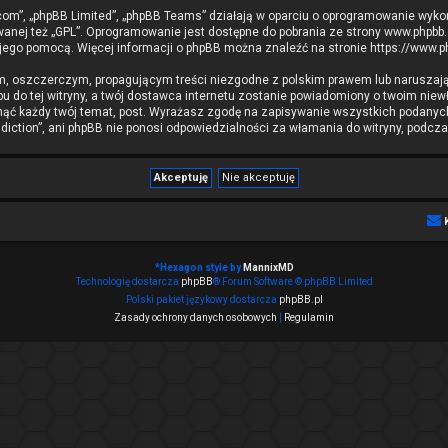
b.com”, „phpBB Limited”, „phpBB Teams” działają w oparciu o oprogramowanie wyko
wanej też „GPL”. Oprogramowanie jest dostępne do pobrania ze strony
www.phpbb
 jego pomocą. Więcej informacji o phpBB można znaleźć na stronie
https://www.
m, oszczerczym, propagującym treści niezgodne z polskim prawem lub naruszają
 do tej witryny, a twój dostawca internetu zostanie powiadomiony o twoim ni
nąć każdy twój temat, post. Wyrażasz zgodę na zapisywanie wszystkich podanych 
iction”, ani phpBB nie ponosi odpowiedzialności za włamania do witryny, podcza
*
Hexagon style by
MannixMD
Technologię dostarcza
phpBB
® Forum Software © phpBB Limited
Polski pakiet językowy dostarcza
phpBB.pl
Zasady ochrony danych osobowych
|
Regulamin