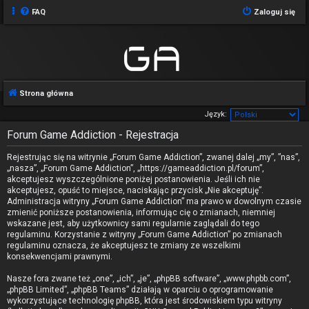
FAQ
Zaloguj się
Strona główna
Język:
Forum Game Addiction - Rejestracja
Rejestrując się na witrynie „Forum Game Addiction”, zwanej dalej „my”, ”nas”,
„nasza”, „Forum Game Addiction”, „https://gameaddiction.pl/forum”,
akceptujesz wyszczególnione poniżej postanowienia. Jeśli ich nie
akceptujesz, opuść to miejsce, naciskając przycisk „Nie akceptuję”.
Administracja witryny „Forum Game Addiction” ma prawo w dowolnym czasie
zmienić poniższe postanowienia, informując cię o zmianach, niemniej
wskazane jest, aby użytkownicy sami regularnie zaglądali do tego
regulaminu. Korzystanie z witryny „Forum Game Addiction” po zmianach
regulaminu oznacza, że akceptujesz te zmiany ze wszelkimi
konsekwencjami prawnymi.
Nasze fora zwane też „one”, „ich”, „je”, „phpBB software”, „www.phpbb.com”,
„phpBB Limited”, „phpBB Teams” działają w oparciu o oprogramowanie
wykorzystujące technologię phpBB, która jest środowiskiem typu witryny