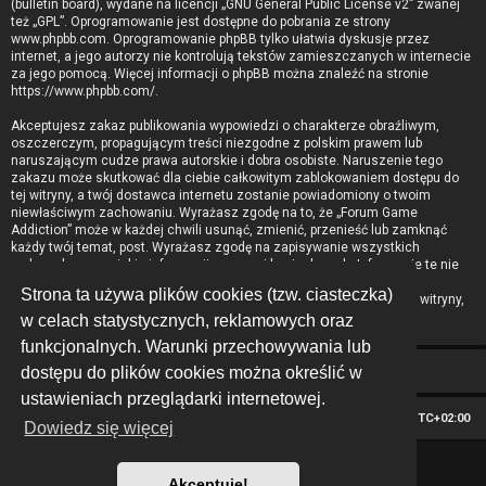
(bulletin board), wydane na licencji „
GNU General Public License v2
” zwanej
też „GPL”. Oprogramowanie jest dostępne do pobrania ze strony
www.phpbb.com
. Oprogramowanie phpBB tylko ułatwia dyskusje przez
internet, a jego autorzy nie kontrolują tekstów zamieszczanych w internecie
za jego pomocą. Więcej informacji o phpBB można znaleźć na stronie
https://www.phpbb.com/
.
Akceptujesz zakaz publikowania wypowiedzi o charakterze obraźliwym,
oszczerczym, propagującym treści niezgodne z polskim prawem lub
naruszającym cudze prawa autorskie i dobra osobiste. Naruszenie tego
zakazu może skutkować dla ciebie całkowitym zablokowaniem dostępu do
tej witryny, a twój dostawca internetu zostanie powiadomiony o twoim
niewłaściwym zachowaniu. Wyrażasz zgodę na to, że „Forum Game
Addiction” może w każdej chwili usunąć, zmienić, przenieść lub zamknąć
każdy twój temat, post. Wyrażasz zgodę na zapisywanie wszystkich
podanych przez ciebie informacji w naszej bazie danych. Informacje te nie
będą przekazywane nikomu bez twojej zgody, ale ani „Forum Game
Strona ta używa plików cookies (tzw. ciasteczka)
Addiction”, ani phpBB nie ponosi odpowiedzialności za włamania do witryny,
podczas których może dojść do kradzieży danych.
w celach statystycznych, reklamowych oraz
funkcjonalnych. Warunki przechowywania lub
dostępu do plików cookies można określić w
ustawieniach przeglądarki internetowej.
Strona główna
Strefa czasowa
UTC+02:00
Dowiedz się więcej
*
Hexagon style by
MannixMD
Akceptuję!
Technologię dostarcza
phpBB
® Forum Software © phpBB Limited