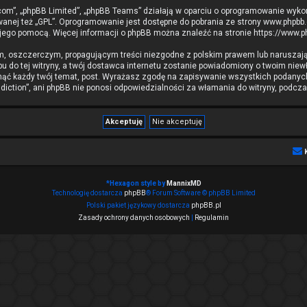
b.com”, „phpBB Limited”, „phpBB Teams” działają w oparciu o oprogramowanie wyko
wanej też „GPL”. Oprogramowanie jest dostępne do pobrania ze strony
www.phpbb
 jego pomocą. Więcej informacji o phpBB można znaleźć na stronie
https://www.
m, oszczerczym, propagującym treści niezgodne z polskim prawem lub naruszają
 do tej witryny, a twój dostawca internetu zostanie powiadomiony o twoim ni
nąć każdy twój temat, post. Wyrażasz zgodę na zapisywanie wszystkich podanych 
iction”, ani phpBB nie ponosi odpowiedzialności za włamania do witryny, podcza
*
Hexagon style by
MannixMD
Technologię dostarcza
phpBB
® Forum Software © phpBB Limited
Polski pakiet językowy dostarcza
phpBB.pl
Zasady ochrony danych osobowych
|
Regulamin