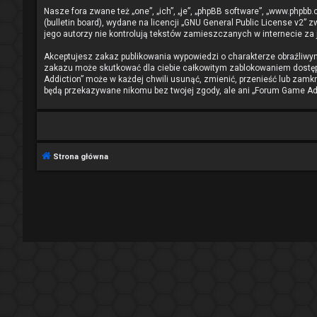
Nasze fora zwane też „one”, „ich”, „je”, „phpBB software”, „www.phpb
(bulletin board), wydane na licencji „
GNU General Public License v2
” z
jego autorzy nie kontrolują tekstów zamieszczanych w internecie za
Akceptujesz zakaz publikowania wypowiedzi o charakterze obraźliwy
zakazu może skutkować dla ciebie całkowitym zablokowaniem dostępu
Addiction” może w każdej chwili usunąć, zmienić, przenieść lub zamk
będą przekazywane nikomu bez twojej zgody, ale ani „Forum Game Add
Strona główna