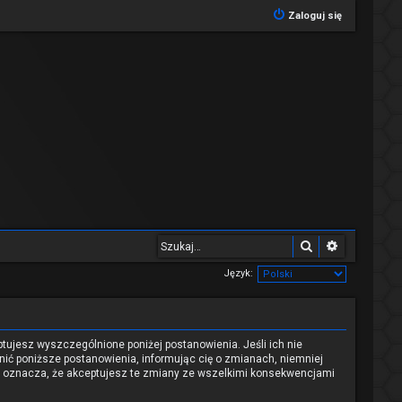
Zaloguj się
Szukaj
Wyszukiwa
Język:
eptujesz wyszczególnione poniżej postanowienia. Jeśli ich nie
nić poniższe postanowienia, informując cię o zmianach, niemniej
nu oznacza, że akceptujesz te zmiany ze wszelkimi konsekwencjami