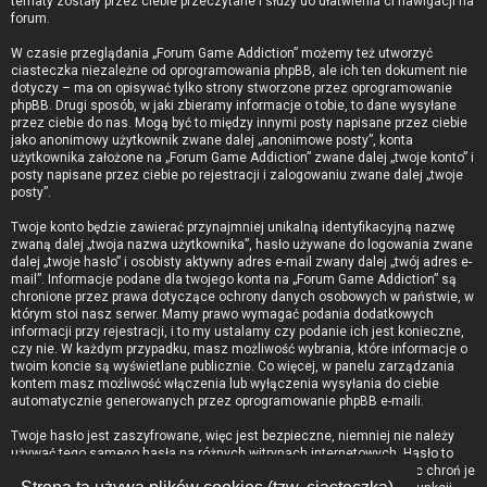
tematy zostały przez ciebie przeczytane i służy do ułatwienia ci nawigacji na
forum.
W czasie przeglądania „Forum Game Addiction” możemy też utworzyć
ciasteczka niezależne od oprogramowania phpBB, ale ich ten dokument nie
dotyczy – ma on opisywać tylko strony stworzone przez oprogramowanie
phpBB. Drugi sposób, w jaki zbieramy informacje o tobie, to dane wysyłane
przez ciebie do nas. Mogą być to między innymi posty napisane przez ciebie
jako anonimowy użytkownik zwane dalej „anonimowe posty”, konta
użytkownika założone na „Forum Game Addiction” zwane dalej „twoje konto” i
posty napisane przez ciebie po rejestracji i zalogowaniu zwane dalej „twoje
posty”.
Twoje konto będzie zawierać przynajmniej unikalną identyfikacyjną nazwę
zwaną dalej „twoja nazwa użytkownika”, hasło używane do logowania zwane
dalej „twoje hasło” i osobisty aktywny adres e-mail zwany dalej „twój adres e-
mail”. Informacje podane dla twojego konta na „Forum Game Addiction” są
chronione przez prawa dotyczące ochrony danych osobowych w państwie, w
którym stoi nasz serwer. Mamy prawo wymagać podania dodatkowych
informacji przy rejestracji, i to my ustalamy czy podanie ich jest konieczne,
czy nie. W każdym przypadku, masz możliwość wybrania, które informacje o
twoim koncie są wyświetlane publicznie. Co więcej, w panelu zarządzania
kontem masz możliwość włączenia lub wyłączenia wysyłania do ciebie
automatycznie generowanych przez oprogramowanie phpBB e-maili.
Twoje hasło jest zaszyfrowane, więc jest bezpieczne, niemniej nie należy
używać tego samego hasła na różnych witrynach internetowych. Hasło to
umożliwia dostęp do twojego konta na „Forum Game Addiction”, więc chroń je