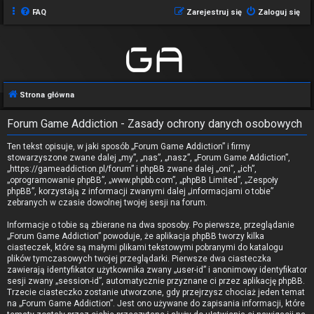
FAQ
Zarejestruj się
Zaloguj się
Strona główna
Forum Game Addiction - Zasady ochrony danych osobowych
Ten tekst opisuje, w jaki sposób „Forum Game Addiction” i firmy
stowarzyszone zwane dalej „my”, „nas”, „nasz”, „Forum Game Addiction”,
„https://gameaddiction.pl/forum” i phpBB zwane dalej „oni”, „ich”,
„oprogramowanie phpBB”, „www.phpbb.com”, „phpBB Limited”, „Zespoły
phpBB”, korzystają z informacji zwanymi dalej „informacjami o tobie”
zebranych w czasie dowolnej twojej sesji na forum.
Informacje o tobie są zbierane na dwa sposoby. Po pierwsze, przeglądanie
„Forum Game Addiction” powoduje, że aplikacja phpBB tworzy kilka
ciasteczek, które są małymi plikami tekstowymi pobranymi do katalogu
plików tymczasowych twojej przeglądarki. Pierwsze dwa ciasteczka
zawierają identyfikator użytkownika zwany „user-id” i anonimowy identyfikator
sesji zwany „session-id”, automatycznie przyznane ci przez aplikację phpBB.
Trzecie ciasteczko zostanie utworzone, gdy przejrzysz chociaż jeden temat
na „Forum Game Addiction”. Jest ono używane do zapisania informacji, które