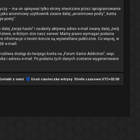
yczy – ma on opisywać tylko strony stworzone przez oprogramowanie
bie jako anonimowy użytkownik zwane dalej „anonimowe posty”, konta
je posty”.
lej „twoje hasło” i osobisty aktywny adres e-mail zwany dalej „twój
aństwie, w którym stoi nasz serwer. Mamy prawo wymagać podania
re informacje o twoim koncie są wyświetlane publicznie. Co więcej, w
B e-maili.
możliwia dostęp do twojego konta na „Forum Game Addiction”, więc
ownika i adresu e-mail. Po podaniu tych danych zostanie wygenerowane
Kontakt z nami
Usuń ciasteczka witryny
Strefa czasowa
UTC+02:00