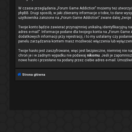
W czasie przeglądania „Forum Game Addiction” możemy też utworzyć
phpBB. Drugi sposób, w jaki zbieramy informacje o tobie, to dane wy
użytkownika założone na „Forum Game Addiction” zwane dalej „twoje ko
Twoje konto będzie zawierać przynajmniej unikalną identyfikacyjną n
adres e-mail”. Informacje podane dla twojego konta na „Forum Game
dodatkowych informacji przy rejestracji, i to my ustalamy czy podani
panelu zarządzania kontem masz możliwość włączenia lub wyłączeni
Twoje hasło jest zaszyfrowane, więc jest bezpieczne, niemniej nie 
chroń je i w żadnym wypadku nie podawaj
nikomu
. Jeśli je zapomnis
nowe hasło i przesłane na podany przez ciebie adres e-mail. Umożliw
Strona główna