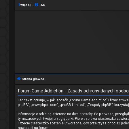
Więcej…
FAQ
Strona główna
Forum Game Addiction - Zasady ochrony danych osob
Ten tekst opisuje, w jaki sposób „Forum Game Addiction” i firmy stowa
phpBB”, „www.phpbb.com”, „phpBB Limited”, „Zespoły phpBB”, korzystaj
Informacje o tobie są zbierane na dwa sposoby. Po pierwsze, przeglą
tymczasowych twojej przeglądarki. Pierwsze dwa ciasteczka zawierają
Trzecie ciasteczko zostanie utworzone, gdy przejrzysz chociaż jeden 
nawigacji na forum.