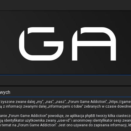
owych
rzyszone zwane dalej „my”, „nas”, „nasz”, „Forum Game Addiction”, „https://gamea
ą z informacji zwanymi dalej „informacjami o tobie” zebranych w czasie dowolnej
danie „Forum Game Addiction” powoduje, że aplikacja phpBB tworzy kilka ciastecz
 identyfikator użytkownika zwany „user-id” i anonimowy identyfikator sesji zwan
temat na „Forum Game Addiction”. Jest ono używane do zapisania informacji, któ