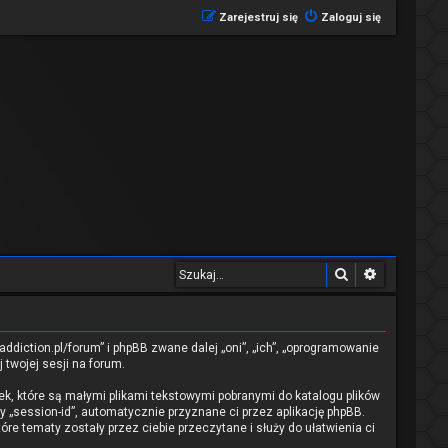
Zarejestruj się
Zaloguj się
Szukaj
Wyszukiwa
ddiction.pl/forum” i phpBB zwane dalej „oni”, „ich”, „oprogramowanie
 twojej sesji na forum.
ek, które są małymi plikami tekstowymi pobranymi do katalogu plików
y „session-id”, automatycznie przyznane ci przez aplikację phpBB.
re tematy zostały przez ciebie przeczytane i służy do ułatwienia ci