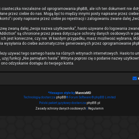
 ciasteczka niezależne od oprogramowania phpBB, ale ich ten dokument nie dot
syłane przez ciebie do nas. Mogą być to między innymi posty napisane przez cie
nto” i posty napisane przez ciebie po rejestracji i zalogowaniu zwane dalej „two
azwę zwaną dalej „twoja nazwa użytkownika”, hasło używane do logowania zwane da
 Addiction” są chronione przez prawa dotyczące ochrony danych osobowych w p
e ich jest konieczne, czy nie. W każdym przypadku, masz możliwość wybrania, któ
a wysyłania do ciebie automatycznie generowanych przez oprogramowanie phpB
należy używać tego samego hasła na różnych witrynach internetowych. Hasło to u
z, użyj funkcji „Nie pamiętam hasła”. Witryna poprosi cię o podanie nazwy użytk
i ono odzyskanie dostępu do twojego konta.
*
Hexagon style by
MannixMD
Technologię dostarcza
phpBB
® Forum Software © phpBB Limited
Polski pakiet językowy dostarcza
phpBB.pl
Zasady ochrony danych osobowych
|
Regulamin