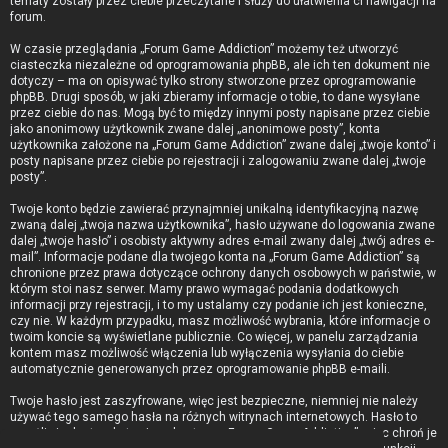
tematy zostały przez ciebie przeczytane i służy do ułatwienia ci nawigacji na
forum.
W czasie przeglądania „Forum Game Addiction” możemy też utworzyć
ciasteczka niezależne od oprogramowania phpBB, ale ich ten dokument nie
dotyczy – ma on opisywać tylko strony stworzone przez oprogramowanie
phpBB. Drugi sposób, w jaki zbieramy informacje o tobie, to dane wysyłane
przez ciebie do nas. Mogą być to między innymi posty napisane przez ciebie
jako anonimowy użytkownik zwane dalej „anonimowe posty”, konta
użytkownika założone na „Forum Game Addiction” zwane dalej „twoje konto” i
posty napisane przez ciebie po rejestracji i zalogowaniu zwane dalej „twoje
posty”.
Twoje konto będzie zawierać przynajmniej unikalną identyfikacyjną nazwę
zwaną dalej „twoja nazwa użytkownika”, hasło używane do logowania zwane
dalej „twoje hasło” i osobisty aktywny adres e-mail zwany dalej „twój adres e-
mail”. Informacje podane dla twojego konta na „Forum Game Addiction” są
chronione przez prawa dotyczące ochrony danych osobowych w państwie, w
którym stoi nasz serwer. Mamy prawo wymagać podania dodatkowych
informacji przy rejestracji, i to my ustalamy czy podanie ich jest konieczne,
czy nie. W każdym przypadku, masz możliwość wybrania, które informacje o
twoim koncie są wyświetlane publicznie. Co więcej, w panelu zarządzania
kontem masz możliwość włączenia lub wyłączenia wysyłania do ciebie
automatycznie generowanych przez oprogramowanie phpBB e-maili.
Twoje hasło jest zaszyfrowane, więc jest bezpieczne, niemniej nie należy
używać tego samego hasła na różnych witrynach internetowych. Hasło to
umożliwia dostęp do twojego konta na „Forum Game Addiction”, więc chroń je