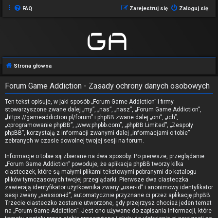
FAQ
Zarejestruj się
Zaloguj się
Strona główna
Forum Game Addiction - Zasady ochrony danych osobowych
Ten tekst opisuje, w jaki sposób „Forum Game Addiction” i firmy
stowarzyszone zwane dalej „my”, „nas”, „nasz”, „Forum Game Addiction”,
„https://gameaddiction.pl/forum” i phpBB zwane dalej „oni”, „ich”,
„oprogramowanie phpBB”, „www.phpbb.com”, „phpBB Limited”, „Zespoły
phpBB”, korzystają z informacji zwanymi dalej „informacjami o tobie”
zebranych w czasie dowolnej twojej sesji na forum.
Informacje o tobie są zbierane na dwa sposoby. Po pierwsze, przeglądanie
„Forum Game Addiction” powoduje, że aplikacja phpBB tworzy kilka
ciasteczek, które są małymi plikami tekstowymi pobranymi do katalogu
plików tymczasowych twojej przeglądarki. Pierwsze dwa ciasteczka
zawierają identyfikator użytkownika zwany „user-id” i anonimowy identyfikator
sesji zwany „session-id”, automatycznie przyznane ci przez aplikację phpBB.
Trzecie ciasteczko zostanie utworzone, gdy przejrzysz chociaż jeden temat
na „Forum Game Addiction”. Jest ono używane do zapisania informacji, które