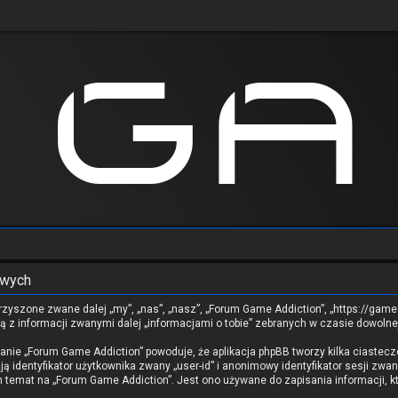
owych
rzyszone zwane dalej „my”, „nas”, „nasz”, „Forum Game Addiction”, „https://gamea
ą z informacji zwanymi dalej „informacjami o tobie” zebranych w czasie dowolnej
danie „Forum Game Addiction” powoduje, że aplikacja phpBB tworzy kilka ciastecz
 identyfikator użytkownika zwany „user-id” i anonimowy identyfikator sesji zwan
temat na „Forum Game Addiction”. Jest ono używane do zapisania informacji, któ