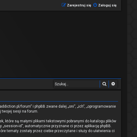
Zarejestruj się
Zaloguj się
Szukaj
Wyszukiwa
ddiction.pl/forum” i phpBB zwane dalej „oni”, „ich”, „oprogramowanie
 twojej sesji na forum.
ek, które są małymi plikami tekstowymi pobranymi do katalogu plików
y „session-id”, automatycznie przyznane ci przez aplikację phpBB.
re tematy zostały przez ciebie przeczytane i służy do ułatwienia ci