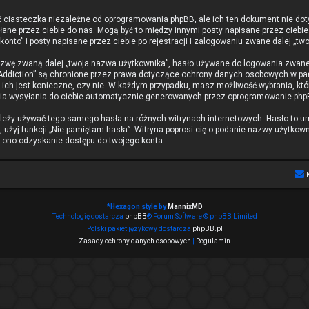
 ciasteczka niezależne od oprogramowania phpBB, ale ich ten dokument nie dot
syłane przez ciebie do nas. Mogą być to między innymi posty napisane przez cie
nto” i posty napisane przez ciebie po rejestracji i zalogowaniu zwane dalej „two
azwę zwaną dalej „twoja nazwa użytkownika”, hasło używane do logowania zwane da
 Addiction” są chronione przez prawa dotyczące ochrony danych osobowych w p
e ich jest konieczne, czy nie. W każdym przypadku, masz możliwość wybrania, któ
a wysyłania do ciebie automatycznie generowanych przez oprogramowanie phpB
należy używać tego samego hasła na różnych witrynach internetowych. Hasło to u
z, użyj funkcji „Nie pamiętam hasła”. Witryna poprosi cię o podanie nazwy użytk
i ono odzyskanie dostępu do twojego konta.
*
Hexagon style by
MannixMD
Technologię dostarcza
phpBB
® Forum Software © phpBB Limited
Polski pakiet językowy dostarcza
phpBB.pl
Zasady ochrony danych osobowych
|
Regulamin