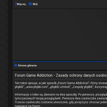
Więcej…
FAQ
Strona główna
Forum Game Addiction - Zasady ochrony danych osob
Ten tekst opisuje, w jaki sposób „Forum Game Addiction” i firmy stowa
phpBB”, „www.phpbb.com”, „phpBB Limited”, „Zespoły phpBB”, korzystaj
Informacje o tobie są zbierane na dwa sposoby. Po pierwsze, przeglą
tymczasowych twojej przeglądarki. Pierwsze dwa ciasteczka zawierają
Trzecie ciasteczko zostanie utworzone, gdy przejrzysz chociaż jeden 
nawigacji na forum.