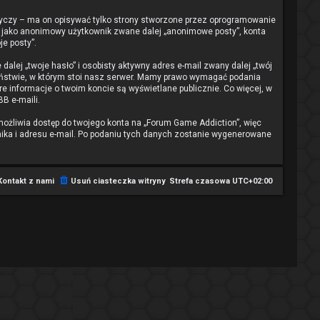
yczy – ma on opisywać tylko strony stworzone przez oprogramowanie
bie jako anonimowy użytkownik zwane dalej „anonimowe posty”, konta
je posty”.
lej „twoje hasło” i osobisty aktywny adres e-mail zwany dalej „twój
aństwie, w którym stoi nasz serwer. Mamy prawo wymagać podania
re informacje o twoim koncie są wyświetlane publicznie. Co więcej, w
B e-maili.
możliwia dostęp do twojego konta na „Forum Game Addiction”, więc
ownika i adresu e-mail. Po podaniu tych danych zostanie wygenerowane
Kontakt z nami
Usuń ciasteczka witryny
Strefa czasowa
UTC+02:00