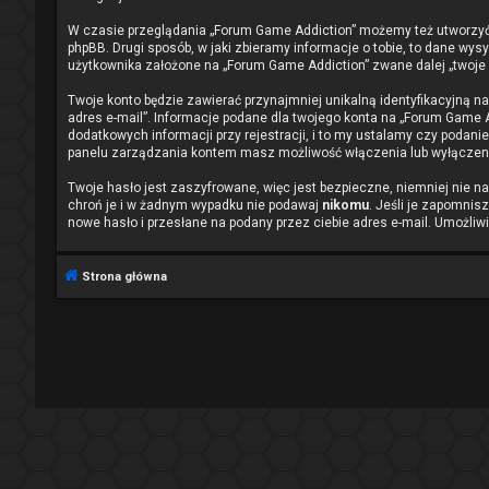
W czasie przeglądania „Forum Game Addiction” możemy też utworzyć
phpBB. Drugi sposób, w jaki zbieramy informacje o tobie, to dane wy
użytkownika założone na „Forum Game Addiction” zwane dalej „twoje ko
Twoje konto będzie zawierać przynajmniej unikalną identyfikacyjną n
adres e-mail”. Informacje podane dla twojego konta na „Forum Game
dodatkowych informacji przy rejestracji, i to my ustalamy czy podani
panelu zarządzania kontem masz możliwość włączenia lub wyłączeni
Twoje hasło jest zaszyfrowane, więc jest bezpieczne, niemniej nie 
chroń je i w żadnym wypadku nie podawaj
nikomu
. Jeśli je zapomnis
nowe hasło i przesłane na podany przez ciebie adres e-mail. Umożliw
Strona główna