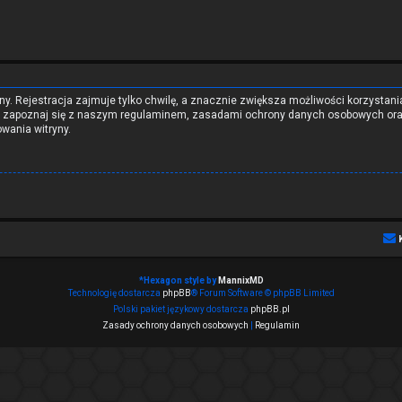
y. Rejestracja zajmuje tylko chwilę, a znacznie zwiększa możliwości korzystani
ą zapoznaj się z naszym regulaminem, zasadami ochrony danych osobowych oraz
wania witryny.
*
Hexagon style by
MannixMD
Technologię dostarcza
phpBB
® Forum Software © phpBB Limited
Polski pakiet językowy dostarcza
phpBB.pl
Zasady ochrony danych osobowych
|
Regulamin