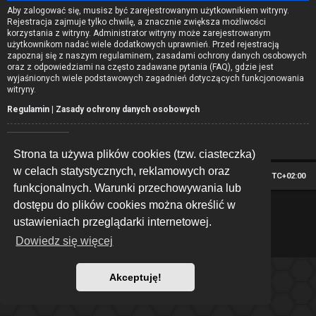
Aby zalogować się, musisz być zarejestrowanym użytkownikiem witryny.
Rejestracja zajmuje tylko chwilę, a znacznie zwiększa możliwości
korzystania z witryny. Administrator witryny może zarejestrowanym
użytkownikom nadać wiele dodatkowych uprawnień. Przed rejestracją
zapoznaj się z naszym regulaminem, zasadami ochrony danych osobowych
oraz z odpowiedziami na często zadawane pytania (FAQ), gdzie jest
wyjaśnionych wiele podstawowych zagadnień dotyczących funkcjonowania
witryny.
Regulamin
|
Zasady ochrony danych osobowych
Zarejestruj się
Strona ta używa plików cookies (tzw. ciasteczka)
w celach statystycznych, reklamowych oraz
Strona główna
Strefa czasowa
UTC+02:00
funkcjonalnych. Warunki przechowywania lub
dostępu do plików cookies można określić w
*
Hexagon style by
MannixMD
Technologię dostarcza
phpBB
® Forum Software © phpBB Limited
ustawieniach przeglądarki internetowej.
Polski pakiet językowy dostarcza
phpBB.pl
Dowiedz się więcej
Zasady ochrony danych osobowych
|
Regulamin
Akceptuję!