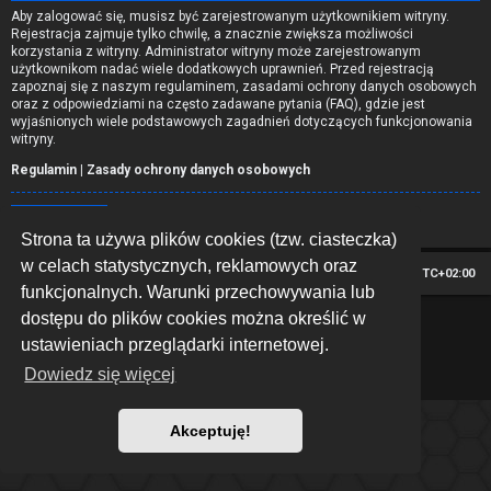
Aby zalogować się, musisz być zarejestrowanym użytkownikiem witryny.
Rejestracja zajmuje tylko chwilę, a znacznie zwiększa możliwości
korzystania z witryny. Administrator witryny może zarejestrowanym
użytkownikom nadać wiele dodatkowych uprawnień. Przed rejestracją
zapoznaj się z naszym regulaminem, zasadami ochrony danych osobowych
oraz z odpowiedziami na często zadawane pytania (FAQ), gdzie jest
wyjaśnionych wiele podstawowych zagadnień dotyczących funkcjonowania
witryny.
Regulamin
|
Zasady ochrony danych osobowych
Zarejestruj się
Strona ta używa plików cookies (tzw. ciasteczka)
w celach statystycznych, reklamowych oraz
Strona główna
Strefa czasowa
UTC+02:00
funkcjonalnych. Warunki przechowywania lub
dostępu do plików cookies można określić w
*
Hexagon style by
MannixMD
Technologię dostarcza
phpBB
® Forum Software © phpBB Limited
ustawieniach przeglądarki internetowej.
Polski pakiet językowy dostarcza
phpBB.pl
Dowiedz się więcej
Zasady ochrony danych osobowych
|
Regulamin
Akceptuję!