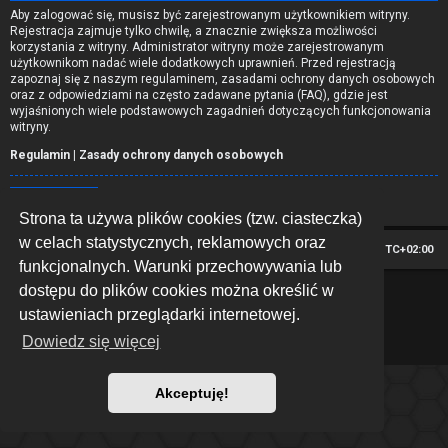
Aby zalogować się, musisz być zarejestrowanym użytkownikiem witryny.
Rejestracja zajmuje tylko chwilę, a znacznie zwiększa możliwości
korzystania z witryny. Administrator witryny może zarejestrowanym
użytkownikom nadać wiele dodatkowych uprawnień. Przed rejestracją
zapoznaj się z naszym regulaminem, zasadami ochrony danych osobowych
oraz z odpowiedziami na często zadawane pytania (FAQ), gdzie jest
wyjaśnionych wiele podstawowych zagadnień dotyczących funkcjonowania
witryny.
Regulamin
|
Zasady ochrony danych osobowych
Zarejestruj się
Strona ta używa plików cookies (tzw. ciasteczka)
w celach statystycznych, reklamowych oraz
Strona główna
Strefa czasowa
UTC+02:00
funkcjonalnych. Warunki przechowywania lub
dostępu do plików cookies można określić w
*
Hexagon style by
MannixMD
Technologię dostarcza
phpBB
® Forum Software © phpBB Limited
ustawieniach przeglądarki internetowej.
Polski pakiet językowy dostarcza
phpBB.pl
Dowiedz się więcej
Zasady ochrony danych osobowych
|
Regulamin
Akceptuję!