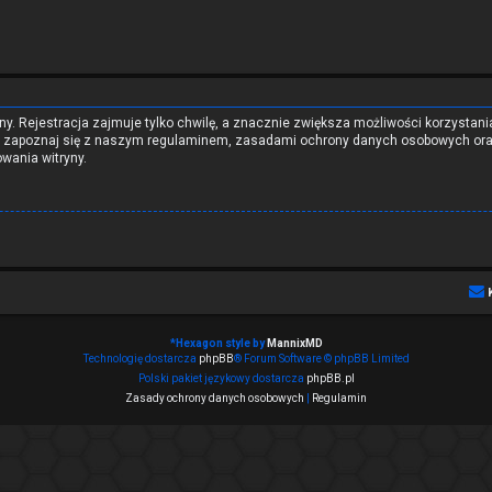
y. Rejestracja zajmuje tylko chwilę, a znacznie zwiększa możliwości korzystani
ą zapoznaj się z naszym regulaminem, zasadami ochrony danych osobowych oraz
wania witryny.
*
Hexagon style by
MannixMD
Technologię dostarcza
phpBB
® Forum Software © phpBB Limited
Polski pakiet językowy dostarcza
phpBB.pl
Zasady ochrony danych osobowych
|
Regulamin