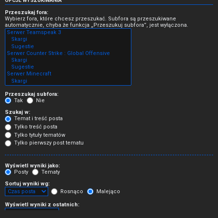
OPCJE WYSZUKIWANIA
Przeszukaj fora:
Wybierz fora, które chcesz przeszukać. Subfora są przeszukiwane
automatycznie, chyba że funkcja „Przeszukuj subfora”, jest wyłączona.
Przeszukaj subfora:
Tak
Nie
Szukaj w:
Temat i treść posta
Tylko treść posta
Tylko tytuły tematów
Tylko pierwszy post tematu
Wyświetl wyniki jako:
Posty
Tematy
Sortuj wyniki wg:
Rosnąco
Malejąco
Wyświetl wyniki z ostatnich: