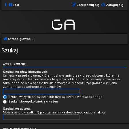
FAQ
Zarejestruj się
Zaloguj się
Strona główna
Szukaj
WYSZUKIWANIE
Szukaj wg słów kluczowych:
Umieść
+
przed słowem, które musi wystąpić oraz
-
przed słowem, które nie
może wystąpić. Jeśli umieścisz listę słów oddzielonych
|
wewnątrz nawiasów,
tylko jedno ze słów będzie musiało wystąpić. Możesz użyć gwiazdki (*) jako
zamiennika dowolnego ciągu znaków.
Szukaj wszystkich wyrażeń lub użyj wyrażenia wprowadzonego
Szukaj któregokolwiek z wyrażeń
Szukaj wg autora:
Można użyć gwiazdki (*) jako zamiennika dowolnego ciągu znaków.