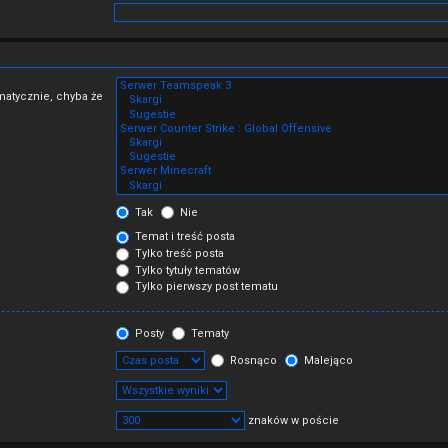
matycznie, chyba że
Tak
Nie
Temat i treść posta
Tylko treść posta
Tylko tytuły tematów
Tylko pierwszy post tematu
Posty
Tematy
Rosnąco
Malejąco
znaków w poście