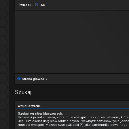
Więcej…
FAQ
Strona główna
Szukaj
WYSZUKIWANIE
Szukaj wg słów kluczowych:
Umieść
+
przed słowem, które musi wystąpić oraz
-
przed słowem, które
Jeśli umieścisz listę słów oddzielonych
|
wewnątrz nawiasów, tylko jedno
musiało wystąpić. Możesz użyć gwiazdki (*) jako zamiennika dowolnego