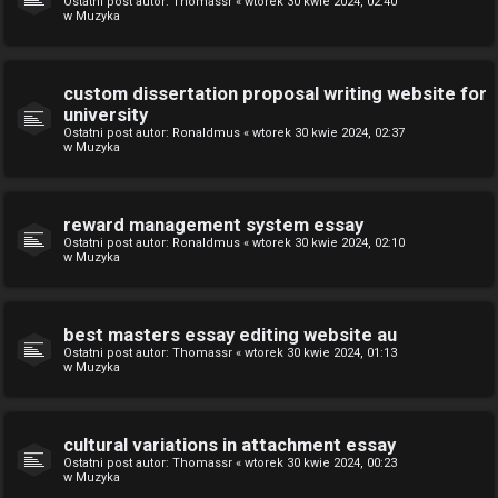
Ostatni post autor:
Thomassr
«
wtorek 30 kwie 2024, 02:40
w
Muzyka
custom dissertation proposal writing website for
university
Ostatni post autor:
Ronaldmus
«
wtorek 30 kwie 2024, 02:37
w
Muzyka
reward management system essay
Ostatni post autor:
Ronaldmus
«
wtorek 30 kwie 2024, 02:10
w
Muzyka
best masters essay editing website au
Ostatni post autor:
Thomassr
«
wtorek 30 kwie 2024, 01:13
w
Muzyka
cultural variations in attachment essay
Ostatni post autor:
Thomassr
«
wtorek 30 kwie 2024, 00:23
w
Muzyka