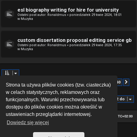
esl biography writing for hire for university
Ostatni post autor:
Ronaldmus
«
poniedziałek 29 kwie 2024, 18:01
w
Muzyka
custom dissertation proposal editing service gb
Ostatni post autor:
Ronaldmus
«
poniedziałek 29 kwie 2024, 17:35
w
Muzyka
Strona
1
z
40
1
2
3
4
5
40
Znaleziono więcej niż 1000 wyników
Na
…
Strona ta używa plików cookies (tzw. ciasteczka)
w celach statystycznych, reklamowych oraz
Przejdź do
funkcjonalnych. Warunki przechowywania lub
dostępu do plików cookies można określić w
ustawieniach przeglądarki internetowej.
Strona główna
Strefa czasowa
UTC+02:00
Dowiedz się więcej
*
Hexagon style by
MannixMD
Technologię dostarcza
phpBB
® Forum Software © phpBB Limited