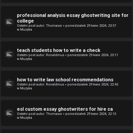
professional analysis essay ghostwriting site for
college
Ostatni post autor:
Thomassr
«
poniedziałek 29 kwie 2024, 23:57
w
Muzyka
teach students how to write a check
Ostatni post autor:
Ronaldmus
«
poniedziałek 29 kwie 2024, 23:11
w
Muzyka
how to write law school recommendations
Ostatni post autor:
Ronaldmus
«
poniedziałek 29 kwie 2024, 22:45
w
Muzyka
esl custom essay ghostwriters for hire ca
Ostatni post autor:
Thomassr
«
poniedziałek 29 kwie 2024, 22:15
w
Muzyka