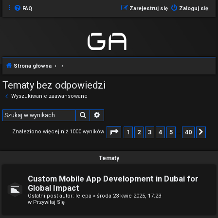
FAQ
Zarejestruj się
Zaloguj się
Strona główna
Tematy bez odpowiedzi
Wyszukiwanie zaawansowane
Szukaj
Wyszukiwanie zaawansowane
Strona
1
z
40
1
2
3
4
5
40
Znaleziono więcej niż 1000 wyników
Na
…
Tematy
Custom Mobile App Development in Dubai for
Global Impact
Ostatni post autor:
lelepa
«
środa 23 kwie 2025, 17:23
w
Przywitaj Się