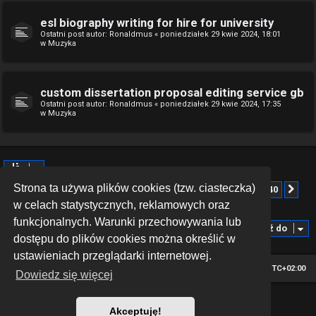
esl biography writing for hire for university
Ostatni post autor:
Ronaldmus
«
poniedziałek 29 kwie 2024, 18:01
w
Muzyka
custom dissertation proposal editing service gb
Ostatni post autor:
Ronaldmus
«
poniedziałek 29 kwie 2024, 17:35
w
Muzyka
Strona ta używa plików cookies (tzw. ciasteczka)
Strona
1
z
40
1
2
3
4
5
40
Znaleziono więcej niż 1000 wyników
Na
…
w celach statystycznych, reklamowych oraz
funkcjonalnych. Warunki przechowywania lub
Przejdź do
dostępu do plików cookies można określić w
ustawieniach przeglądarki internetowej.
Strona główna
Strefa czasowa
UTC+02:00
Dowiedz się więcej
*
Hexagon style by
MannixMD
Akceptuję!
Technologię dostarcza
phpBB
® Forum Software © phpBB Limited