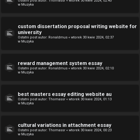
Ostatni post autor:
Thomassr
«
wtorek 30 kwie 2024, 02:40
w
Muzyka
custom dissertation proposal writing website for
university
Ostatni post autor:
Ronaldmus
«
wtorek 30 kwie 2024, 02:37
w
Muzyka
reward management system essay
Ostatni post autor:
Ronaldmus
«
wtorek 30 kwie 2024, 02:10
w
Muzyka
best masters essay editing website au
Ostatni post autor:
Thomassr
«
wtorek 30 kwie 2024, 01:13
w
Muzyka
cultural variations in attachment essay
Ostatni post autor:
Thomassr
«
wtorek 30 kwie 2024, 00:23
w
Muzyka