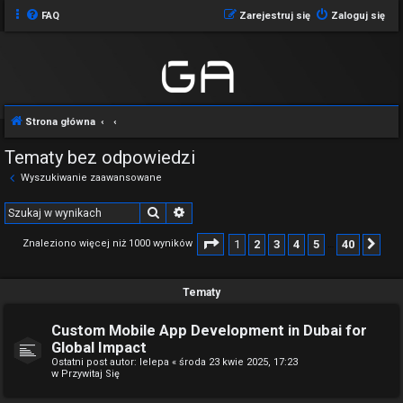
FAQ
Zarejestruj się
Zaloguj się
Strona główna
Tematy bez odpowiedzi
Wyszukiwanie zaawansowane
Szukaj
Wyszukiwanie zaawansowane
Strona
1
z
40
1
2
3
4
5
40
Znaleziono więcej niż 1000 wyników
Na
…
Tematy
Custom Mobile App Development in Dubai for
Global Impact
Ostatni post autor:
lelepa
«
środa 23 kwie 2025, 17:23
w
Przywitaj Się