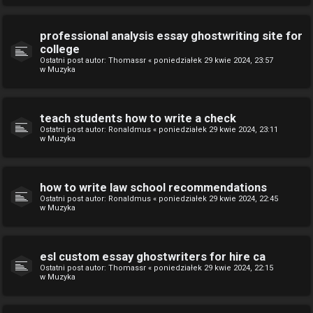
professional analysis essay ghostwriting site for
college
Ostatni post autor:
Thomassr
«
poniedziałek 29 kwie 2024, 23:57
w
Muzyka
teach students how to write a check
Ostatni post autor:
Ronaldmus
«
poniedziałek 29 kwie 2024, 23:11
w
Muzyka
how to write law school recommendations
Ostatni post autor:
Ronaldmus
«
poniedziałek 29 kwie 2024, 22:45
w
Muzyka
esl custom essay ghostwriters for hire ca
Ostatni post autor:
Thomassr
«
poniedziałek 29 kwie 2024, 22:15
w
Muzyka