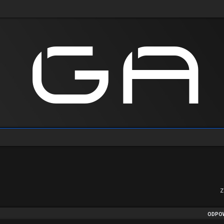
Z
ODPOW