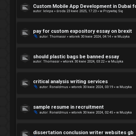
Custom Mobile App Development in Dubai fo
autor:
lelepa
»
środa 23 kwie 2025, 17:23
» w
Przywitaj Się
pay for custom expository essay on brexit
autor:
Thomassr
»
wtorek 30 kwie 2024, 04:14
» w
Muzyka
should plastic bags be banned essay
autor:
Thomassr
»
wtorek 30 kwie 2024, 03:22
» w
Muzyka
critical analysis writing services
autor:
Ronaldmus
»
wtorek 30 kwie 2024, 03:19
» w
Muzyka
sample resume in recruitment
autor:
Ronaldmus
»
wtorek 30 kwie 2024, 02:45
» w
Muzyka
dissertation conclusion writer websites gb