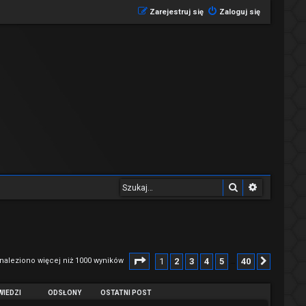
Zarejestruj się
Zaloguj się
Szukaj
Wyszukiwa
Strona
1
z
40
1
2
3
4
5
40
naleziono więcej niż 1000 wyników
Następ
…
IEDZI
ODSŁONY
OSTATNI POST