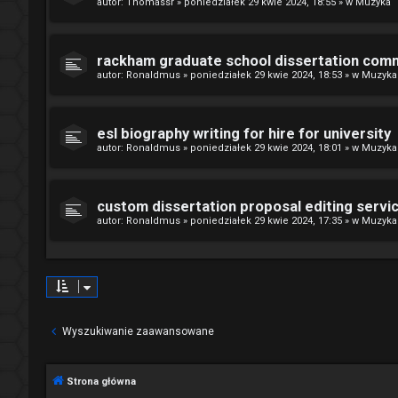
autor:
Thomassr
»
poniedziałek 29 kwie 2024, 18:55
» w
Muzyka
rackham graduate school dissertation com
autor:
Ronaldmus
»
poniedziałek 29 kwie 2024, 18:53
» w
Muzyka
esl biography writing for hire for university
autor:
Ronaldmus
»
poniedziałek 29 kwie 2024, 18:01
» w
Muzyka
custom dissertation proposal editing servi
autor:
Ronaldmus
»
poniedziałek 29 kwie 2024, 17:35
» w
Muzyka
Wyszukiwanie zaawansowane
Strona główna