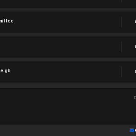
mittee
ce gb
Z