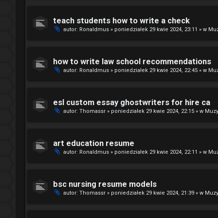
teach students how to write a check
autor:
Ronaldmus
»
poniedziałek 29 kwie 2024, 23:11
» w
Muz
how to write law school recommendations
autor:
Ronaldmus
»
poniedziałek 29 kwie 2024, 22:45
» w
Muz
esl custom essay ghostwriters for hire ca
autor:
Thomassr
»
poniedziałek 29 kwie 2024, 22:15
» w
Muzy
art education resume
autor:
Ronaldmus
»
poniedziałek 29 kwie 2024, 22:11
» w
Muz
bsc nursing resume models
autor:
Thomassr
»
poniedziałek 29 kwie 2024, 21:39
» w
Muzy