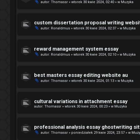
autor:
Thomassr
»
wtorek 30 kwie 2024, 02:40
» w
Muzyka
custom dissertation proposal writing websit
autor:
Ronaldmus
»
wtorek 30 kwie 2024, 02:37
» w
Muzyka
reward management system essay
autor:
Ronaldmus
»
wtorek 30 kwie 2024, 02:10
» w
Muzyka
best masters essay editing website au
autor:
Thomassr
»
wtorek 30 kwie 2024, 01:13
» w
Muzyka
cultural variations in attachment essay
autor:
Thomassr
»
wtorek 30 kwie 2024, 00:23
» w
Muzyka
professional analysis essay ghostwriting sit
autor:
Thomassr
»
poniedziałek 29 kwie 2024, 23:57
» w
Muzy