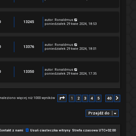
autor:
Ronaldmus
0
13245
poniedziałek 29 kwie 2024, 18:53
autor:
Ronaldmus
0
13376
poniedziałek 29 kwie 2024, 18:01
autor:
Ronaldmus
0
13350
poniedziałek 29 kwie 2024, 17:35
Strona
1
z
40
1
2
3
4
5
40
naleziono więcej niż 1000 wyników
Następ
…
Przejdź do
Kontakt z nami
Usuń ciasteczka witryny
Strefa czasowa
UTC+02:00