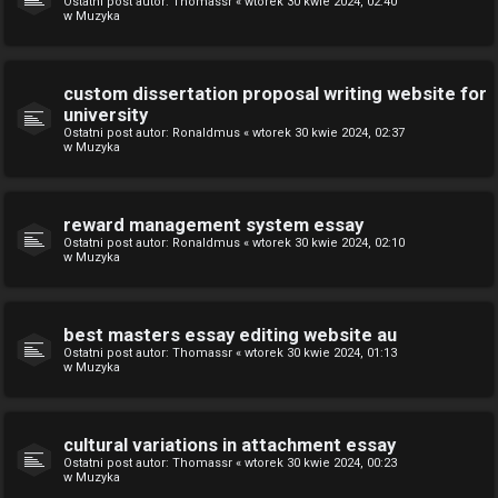
Ostatni post autor:
Thomassr
«
wtorek 30 kwie 2024, 02:40
w
Muzyka
custom dissertation proposal writing website for
university
Ostatni post autor:
Ronaldmus
«
wtorek 30 kwie 2024, 02:37
w
Muzyka
reward management system essay
Ostatni post autor:
Ronaldmus
«
wtorek 30 kwie 2024, 02:10
w
Muzyka
best masters essay editing website au
Ostatni post autor:
Thomassr
«
wtorek 30 kwie 2024, 01:13
w
Muzyka
cultural variations in attachment essay
Ostatni post autor:
Thomassr
«
wtorek 30 kwie 2024, 00:23
w
Muzyka