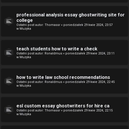
professional analysis essay ghostwriting site for
college
Ostatni post autor:
Thomassr
«
poniedziałek 29 kwie 2024, 23:57
w
Muzyka
teach students how to write a check
Ostatni post autor:
Ronaldmus
«
poniedziałek 29 kwie 2024, 23:11
w
Muzyka
how to write law school recommendations
Ostatni post autor:
Ronaldmus
«
poniedziałek 29 kwie 2024, 22:45
w
Muzyka
esl custom essay ghostwriters for hire ca
Ostatni post autor:
Thomassr
«
poniedziałek 29 kwie 2024, 22:15
w
Muzyka