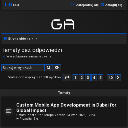
FAQ
Zarejestruj się
Zaloguj się
Strona główna
Tematy bez odpowiedzi
Wyszukiwanie zaawansowane
Szukaj
Wyszukiwanie zaawansowane
Strona
1
z
40
1
2
3
4
5
40
Znaleziono więcej niż 1000 wyników
Na
…
Tematy
Custom Mobile App Development in Dubai for
Global Impact
Ostatni post autor:
lelepa
«
środa 23 kwie 2025, 17:23
w
Przywitaj Się