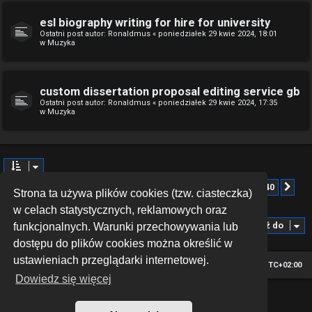
esl biography writing for hire for university
Ostatni post autor:
Ronaldmus
«
poniedziałek 29 kwie 2024, 18:01
w
Muzyka
custom dissertation proposal editing service gb
Ostatni post autor:
Ronaldmus
«
poniedziałek 29 kwie 2024, 17:35
w
Muzyka
Strona
1
z
40
1
2
3
4
5
40
Znaleziono więcej niż 1000 wyników
Na
…
Strona ta używa plików cookies (tzw. ciasteczka)
w celach statystycznych, reklamowych oraz
Przejdź do
funkcjonalnych. Warunki przechowywania lub
dostępu do plików cookies można określić w
ustawieniach przeglądarki internetowej.
Strona główna
Strefa czasowa
UTC+02:00
Dowiedz się więcej
*
Hexagon style by
MannixMD
Technologię dostarcza
phpBB
® Forum Software © phpBB Limited