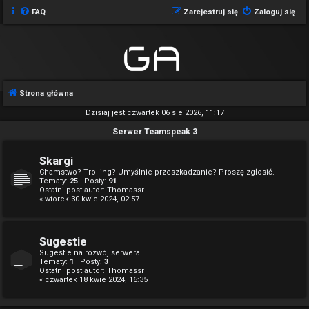
FAQ
Zarejestruj się
Zaloguj się
Strona główna
Dzisiaj jest czwartek 06 sie 2026, 11:17
Serwer Teamspeak 3
Skargi
Chamstwo? Trolling? Umyślnie przeszkadzanie? Proszę zgłosić.
Tematy:
25
| Posty:
91
Ostatni post autor:
Thomassr
« wtorek 30 kwie 2024, 02:57
Sugestie
Sugestie na rozwój serwera
Tematy:
1
| Posty:
3
Ostatni post autor:
Thomassr
« czwartek 18 kwie 2024, 16:35