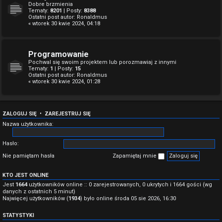
Dobre brzmienia
Tematy:
8201
| Posty:
8388
Ostatni post autor:
Ronaldmus
« wtorek 30 kwie 2024, 04:18
Programowanie
Pochwal się swoim projektem lub porozmawiaj z innymi
Tematy:
1
| Posty:
15
Ostatni post autor:
Ronaldmus
« wtorek 30 kwie 2024, 01:28
ZALOGUJ SIĘ
•
ZAREJESTRUJ SIĘ
Nazwa użytkownika:
Hasło:
Nie pamiętam hasła
Zapamiętaj mnie
KTO JEST ONLINE
Jest
1664
użytkowników online :: 0 zarejestrowanych, 0 ukrytych i 1664 gości (wg
danych z ostatnich 5 minut)
Najwięcej użytkowników (
1934
) było online środa 05 sie 2026, 16:30
STATYSTYKI