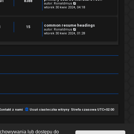
01
8388
y
W
autor:
Ronaldmus
p
y
wtorek 30 kwie 2024, 04:18
o
ś
s
w
t
i
e
common resume headings
t
1
15
W
autor:
Ronaldmus
l
y
wtorek 30 kwie 2024, 01:28
n
ś
a
w
j
i
n
e
o
t
w
l
s
n
z
a
y
j
p
n
o
o
s
w
t
s
z
y
p
o
s
t
Kontakt z nami
Usuń ciasteczka witryny
Strefa czasowa
UTC+02:00
zechowywania lub dostępu do