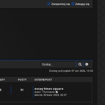
Zarejestruj się
Zaloguj się
Szukaj
Wyszukiwa
Dzisiaj jest piątek 07 sie 2026, 15:53
ATY
POSTY
OSTATNI POST
essay times square
5
91
W
autor:
Thomassr
y
wtorek 30 kwie 2024, 02:57
ś
w
i