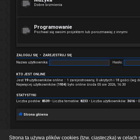
Dobre brzmienia
Programowanie
Pochwal się swoim projektem lub porozmawiaj z innymi
ZALOGUJ SIĘ
•
ZAREJESTRUJ SIĘ
Nazwa użytkownika:
Hasło:
KTO JEST ONLINE
Jest
19
użytkowników online :: 1 zarejestrowany, 0 ukrytych i 18 gości (wg 
Najwięcej użytkowników (
1934
) było online środa 05 sie 2026, 16:30
STATYSTYKI
Liczba postów:
8509
• Liczba tematów:
8233
• Liczba użytkowników:
3616
• O
Strona główna
Strona ta używa plików cookies (tzw. ciasteczka) w celac