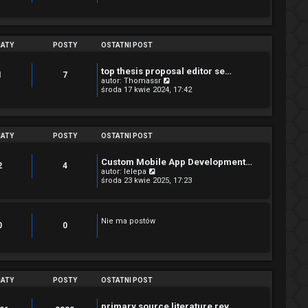
ATY
POSTY
OSTATNI POST
top thesis proposal editor se…
1
7
W
autor:
Thomassr
y
środa 17 kwie 2024, 17:42
ś
w
i
e
t
ATY
POSTY
OSTATNI POST
l
n
a
Custom Mobile App Development…
2
4
j
W
autor:
lelepa
n
y
środa 23 kwie 2025, 17:23
o
ś
w
w
s
i
z
e
Nie ma postów
y
t
0
0
p
l
o
n
s
a
t
j
n
o
ATY
POSTY
OSTATNI POST
w
s
z
primary source literature rev…