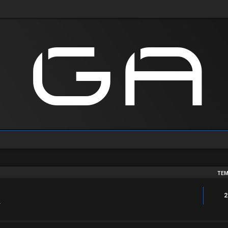
TEM
2
.