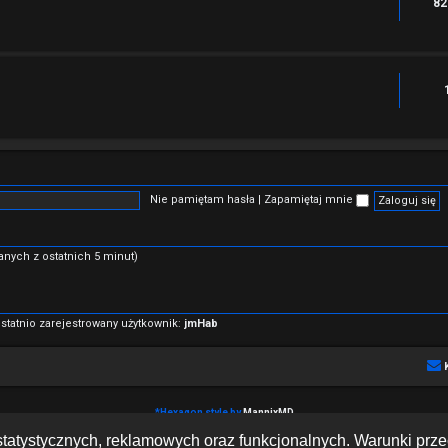
82
Nie pamiętam hasła
|
Zapamiętaj mnie
danych z ostatnich 5 minut)
statnio zarejestrowany użytkownik:
jmHab
*
Hexagon style by
MannixMD
Technologię dostarcza
phpBB
® Forum Software © phpBB Limited
h statystycznych, reklamowych oraz funkcjonalnych. Warunki pr
Polski pakiet językowy dostarcza
phpBB.pl