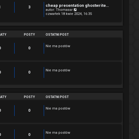
e
cheap presentation ghostwrite…
t
1
3
W
autor:
Thomassr
l
y
czwartek 18 kwie 2024, 16:35
n
ś
a
w
j
i
n
e
o
t
ATY
POSTY
OSTATNI POST
w
l
s
n
z
a
Nie ma postów
y
0
0
j
p
n
o
o
s
w
t
s
z
Nie ma postów
0
0
y
p
o
s
t
ATY
POSTY
OSTATNI POST
Nie ma postów
0
0
Nie ma postów
0
0