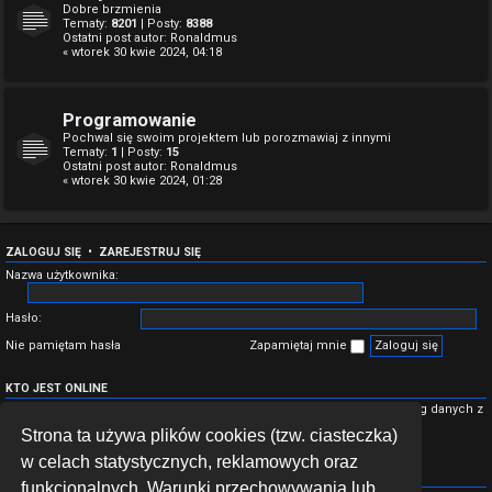
Dobre brzmienia
Tematy:
8201
| Posty:
8388
Ostatni post autor:
Ronaldmus
« wtorek 30 kwie 2024, 04:18
Programowanie
Pochwal się swoim projektem lub porozmawiaj z innymi
Tematy:
1
| Posty:
15
Ostatni post autor:
Ronaldmus
« wtorek 30 kwie 2024, 01:28
ZALOGUJ SIĘ
•
ZAREJESTRUJ SIĘ
Nazwa użytkownika:
Hasło:
Nie pamiętam hasła
Zapamiętaj mnie
KTO JEST ONLINE
Jest
21
użytkowników online :: 1 zarejestrowany, 0 ukrytych i 20 gości (wg danych z
ostatnich 5 minut)
Strona ta używa plików cookies (tzw. ciasteczka)
Najwięcej użytkowników (
1934
) było online środa 05 sie 2026, 16:30
w celach statystycznych, reklamowych oraz
STATYSTYKI
funkcjonalnych. Warunki przechowywania lub