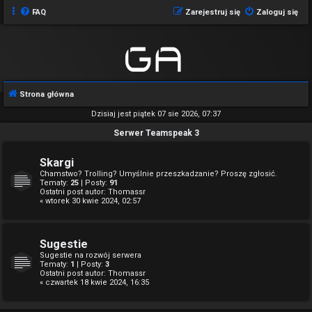
FAQ
Zarejestruj się
Zaloguj się
Strona główna
Dzisiaj jest piątek 07 sie 2026, 07:37
Serwer Teamspeak 3
Skargi
Chamstwo? Trolling? Umyślnie przeszkadzanie? Proszę zgłosić.
Tematy:
25
| Posty:
91
Ostatni post autor:
Thomassr
« wtorek 30 kwie 2024, 02:57
Sugestie
Sugestie na rozwój serwera
Tematy:
1
| Posty:
3
Ostatni post autor:
Thomassr
« czwartek 18 kwie 2024, 16:35