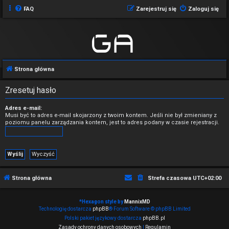
FAQ
Zarejestruj się
Zaloguj się
Strona główna
Zresetuj hasło
Adres e-mail:
Musi być to adres e-mail skojarzony z twoim kontem. Jeśli nie był zmieniany z
poziomu panelu zarządzania kontem, jest to adres podany w czasie rejestracji.
Strona główna
Strefa czasowa
UTC+02:00
*
Hexagon style by
MannixMD
Technologię dostarcza
phpBB
® Forum Software © phpBB Limited
Polski pakiet językowy dostarcza
phpBB.pl
Zasady ochrony danych osobowych
|
Regulamin