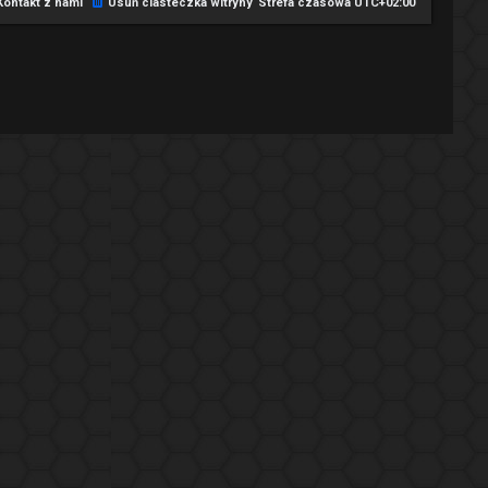
Kontakt z nami
Usuń ciasteczka witryny
Strefa czasowa
UTC+02:00