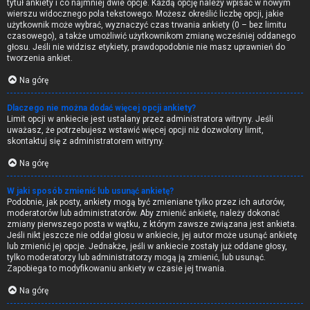
tytuł ankiety i co najmniej dwie opcje. Każdą opcję należy wpisać w nowym
wierszu widocznego pola tekstowego. Możesz określić liczbę opcji, jakie
użytkownik może wybrać, wyznaczyć czas trwania ankiety (0 – bez limitu
czasowego), a także umożliwić użytkownikom zmianę wcześniej oddanego
głosu. Jeśli nie widzisz etykiety, prawdopodobnie nie masz uprawnień do
tworzenia ankiet.
Na górę
Dlaczego nie można dodać więcej opcji ankiety?
Limit opcji w ankiecie jest ustalany przez administratora witryny. Jeśli
uważasz, że potrzebujesz wstawić więcej opcji niż dozwolony limit,
skontaktuj się z administratorem witryny.
Na górę
W jaki sposób zmienić lub usunąć ankietę?
Podobnie, jak posty, ankiety mogą być zmieniane tylko przez ich autorów,
moderatorów lub administratorów. Aby zmienić ankietę, należy dokonać
zmiany pierwszego posta w wątku, z którym zawsze związana jest ankieta.
Jeśli nikt jeszcze nie oddał głosu w ankiecie, jej autor może usunąć ankietę
lub zmienić jej opcje. Jednakże, jeśli w ankiecie zostały już oddane głosy,
tylko moderatorzy lub administratorzy mogą ją zmienić, lub usunąć.
Zapobiega to modyfikowaniu ankiety w czasie jej trwania.
Na górę