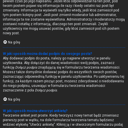
pewien czas po jego napisaniu. Jeżeli ktoś odpowiedział na ten post, pod
twoim postem pojawi się informacja ile razy i kiedy ostatni raz post był
zmieniany. Informacja ta wyświetli się tylko wtedy, jeśli ktoś zamieścił pod
tym postem kolejny post. Jeśli post zmienił moderator lub administrator,
informacja ta nie zostanie wyświetlona. Administratorzy i moderatorzy mogą
zostawić notatkę z informacją, dlaczego ten post zmieniali. Zwykli
użytkownicy nie mogą usuwać postów, gdy ktoś zamieścił pod ich postem
nowy post.
Na górę
W jaki sposób można dodać podpis do swojego posta?
Aby dodawać podpis do posta, należy go najpierw utworzyć w panelu
użytkownika. Aby dołączyć do danej wiadomości swój podpis, zaznacz
funkcję
Dołącz podpis
znajdującą się w formularzu tworzenia wiadomości.
Możesz także domyślnie dodawać podpis do wszystkich swoich postów,
zaznaczając odpowiednią funkcję w panelu użytkownika. Po uaktywnieniu tej
funkcji, za każdym razem pisząc post, możesz zdecydować o niedodawaniu
do niego podpisu, usuwając w formularzu tworzenia wiadomości
zaznaczenie z pola
Dołącz podpis
.
Na górę
W jaki sposób można utworzyć ankietę?
Tworzenie ankiet jest proste. Kiedy tworzysz nowy temat bądź zmieniasz
pierwszy post w wątku, na dole formularza tworzenia tematu będziesz
widzieć etykietę “Utwórz ankietę”. Kliknij ją i w otworzonym formularzu podaj