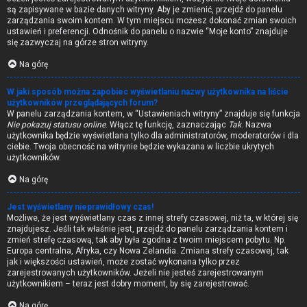
są zapisywane w bazie danych witryny. Aby je zmienić, przejdź do panelu
zarządzania swoim kontem. W tym miejscu możesz dokonać zmian swoich
ustawień i preferencji. Odnośnik do panelu o nazwie “Moje konto” znajduje
się zazwyczaj na górze stron witryny.
Na górę
W jaki sposób można zapobiec wyświetlaniu nazwy użytkownika na liście
użytkowników przeglądających forum?
W panelu zarządzania kontem, w “Ustawieniach witryny” znajduje się funkcja
Nie pokazuj statusu online
. Włącz tę funkcję, zaznaczając
Tak
. Nazwa
użytkownika będzie wyświetlana tylko dla administratorów, moderatorów i dla
ciebie. Twoja obecność na witrynie będzie wykazana w liczbie ukrytych
użytkowników.
Na górę
Jest wyświetlany nieprawidłowy czas!
Możliwe, że jest wyświetlany czas z innej strefy czasowej, niż ta, w której się
znajdujesz. Jeśli tak właśnie jest, przejdź do panelu zarządzania kontem i
zmień strefę czasową, tak aby była zgodna z twoim miejscem pobytu. Np.
Europa centralna, Afryka, czy Nowa Zelandia. Zmiana strefy czasowej, tak
jak i większości ustawień, może zostać wykonana tylko przez
zarejestrowanych użytkowników. Jeżeli nie jesteś zarejestrowanym
użytkownikiem – teraz jest dobry moment, by się zarejestrować.
Na górę