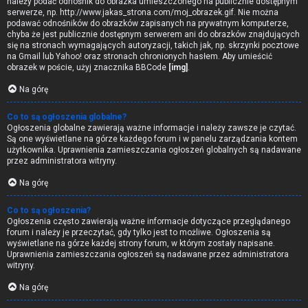
należy podać odnośnik do obrazka umieszczonego na publicznie dostępnym
serwerze, np. http://www.jakas_strona.com/moj_obrazek.gif. Nie można
podawać odnośników do obrazków zapisanych na prywatnym komputerze,
chyba że jest publicznie dostępnym serwerem ani do obrazków znajdujących
się na stronach wymagających autoryzacji, takich jak, np. skrzynki pocztowe
na Gmail lub Yahoo! oraz stronach chronionych hasłem. Aby umieścić
obrazek w poście, użyj znacznika BBCode
[img]
.
Na górę
Co to są ogłoszenia globalne?
Ogłoszenia globalne zawierają ważne informacje i należy zawsze je czytać.
Są one wyświetlane na górze każdego forum i w panelu zarządzania kontem
użytkownika. Uprawnienia zamieszczania ogłoszeń globalnych są nadawane
przez administratora witryny.
Na górę
Co to są ogłoszenia?
Ogłoszenia często zawierają ważne informacje dotyczące przeglądanego
forum i należy je przeczytać, gdy tylko jest to możliwe. Ogłoszenia są
wyświetlane na górze każdej strony forum, w którym zostały napisane.
Uprawnienia zamieszczania ogłoszeń są nadawane przez administratora
witryny.
Na górę