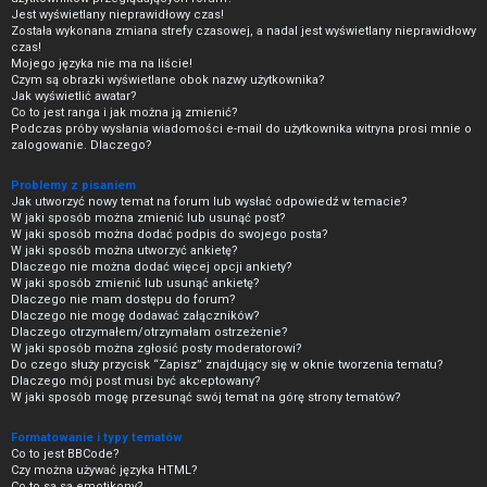
Jest wyświetlany nieprawidłowy czas!
Została wykonana zmiana strefy czasowej, a nadal jest wyświetlany nieprawidłowy
czas!
Mojego języka nie ma na liście!
Czym są obrazki wyświetlane obok nazwy użytkownika?
Jak wyświetlić awatar?
Co to jest ranga i jak można ją zmienić?
Podczas próby wysłania wiadomości e-mail do użytkownika witryna prosi mnie o
zalogowanie. Dlaczego?
Problemy z pisaniem
Jak utworzyć nowy temat na forum lub wysłać odpowiedź w temacie?
W jaki sposób można zmienić lub usunąć post?
W jaki sposób można dodać podpis do swojego posta?
W jaki sposób można utworzyć ankietę?
Dlaczego nie można dodać więcej opcji ankiety?
W jaki sposób zmienić lub usunąć ankietę?
Dlaczego nie mam dostępu do forum?
Dlaczego nie mogę dodawać załączników?
Dlaczego otrzymałem/otrzymałam ostrzeżenie?
W jaki sposób można zgłosić posty moderatorowi?
Do czego służy przycisk “Zapisz” znajdujący się w oknie tworzenia tematu?
Dlaczego mój post musi być akceptowany?
W jaki sposób mogę przesunąć swój temat na górę strony tematów?
Formatowanie i typy tematów
Co to jest BBCode?
Czy można używać języka HTML?
Co to są są emotikony?