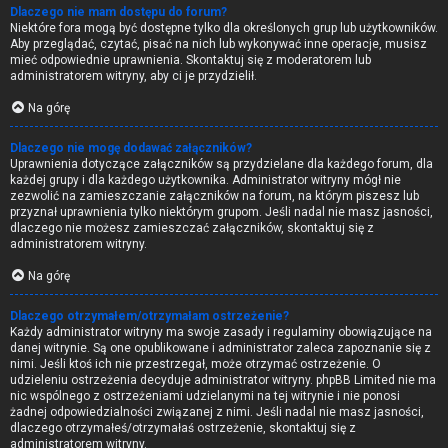
Dlaczego nie mam dostępu do forum?
Niektóre fora mogą być dostępne tylko dla określonych grup lub użytkowników.
Aby przeglądać, czytać, pisać na nich lub wykonywać inne operacje, musisz
mieć odpowiednie uprawnienia. Skontaktuj się z moderatorem lub
administratorem witryny, aby ci je przydzielił.
Na górę
Dlaczego nie mogę dodawać załączników?
Uprawnienia dotyczące załączników są przydzielane dla każdego forum, dla
każdej grupy i dla każdego użytkownika. Administrator witryny mógł nie
zezwolić na zamieszczanie załączników na forum, na którym piszesz lub
przyznał uprawnienia tylko niektórym grupom. Jeśli nadal nie masz jasności,
dlaczego nie możesz zamieszczać załączników, skontaktuj się z
administratorem witryny.
Na górę
Dlaczego otrzymałem/otrzymałam ostrzeżenie?
Każdy administrator witryny ma swoje zasady i regulaminy obowiązujące na
danej witrynie. Są one opublikowane i administrator zaleca zapoznanie się z
nimi. Jeśli ktoś ich nie przestrzegał, może otrzymać ostrzeżenie. O
udzieleniu ostrzeżenia decyduje administrator witryny. phpBB Limited nie ma
nic wspólnego z ostrzeżeniami udzielanymi na tej witrynie i nie ponosi
żadnej odpowiedzialności związanej z nimi. Jeśli nadal nie masz jasności,
dlaczego otrzymałeś/otrzymałaś ostrzeżenie, skontaktuj się z
administratorem witryny.