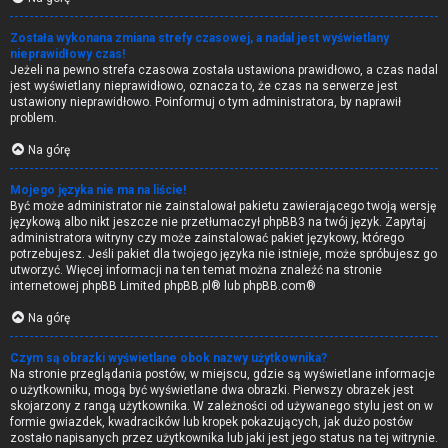
Została wykonana zmiana strefy czasowej, a nadal jest wyświetlany
nieprawidłowy czas!
Jeżeli na pewno strefa czasowa została ustawiona prawidłowo, a czas nadal
jest wyświetlany nieprawidłowo, oznacza to, że czas na serwerze jest
ustawiony nieprawidłowo. Poinformuj o tym administratora, by naprawił
problem.
Na górę
Mojego języka nie ma na liście!
Być może administrator nie zainstalował pakietu zawierającego twoją wersję
językową albo nikt jeszcze nie przetłumaczył phpBB3 na twój język. Zapytaj
administratora witryny czy może zainstalować pakiet językowy, którego
potrzebujesz. Jeśli pakiet dla twojego języka nie istnieje, może spróbujesz go
utworzyć. Więcej informacji na ten temat można znaleźć na stronie
internetowej phpBB Limited
phpBB.pl
® lub
phpBB.com
®
Na górę
Czym są obrazki wyświetlane obok nazwy użytkownika?
Na stronie przeglądania postów, w miejscu, gdzie są wyświetlane informacje
o użytkowniku, mogą być wyświetlane dwa obrazki. Pierwszy obrazek jest
skojarzony z rangą użytkownika. W zależności od używanego stylu jest on w
formie gwiazdek, kwadracików lub kropek pokazujących, jak dużo postów
zostało napisanych przez użytkownika lub jaki jest jego status na tej witrynie.