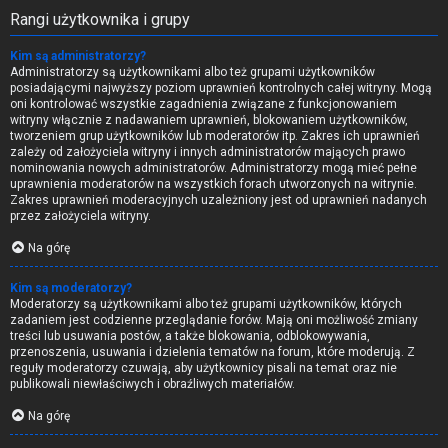
Rangi użytkownika i grupy
Kim są administratorzy?
Administratorzy są użytkownikami albo też grupami użytkowników
posiadającymi najwyższy poziom uprawnień kontrolnych całej witryny. Mogą
oni kontrolować wszystkie zagadnienia związane z funkcjonowaniem
witryny włącznie z nadawaniem uprawnień, blokowaniem użytkowników,
tworzeniem grup użytkowników lub moderatorów itp. Zakres ich uprawnień
zależy od założyciela witryny i innych administratorów mających prawo
nominowania nowych administratorów. Administratorzy mogą mieć pełne
uprawnienia moderatorów na wszystkich forach utworzonych na witrynie.
Zakres uprawnień moderacyjnych uzależniony jest od uprawnień nadanych
przez założyciela witryny.
Na górę
Kim są moderatorzy?
Moderatorzy są użytkownikami albo też grupami użytkowników, których
zadaniem jest codzienne przeglądanie forów. Mają oni możliwość zmiany
treści lub usuwania postów, a także blokowania, odblokowywania,
przenoszenia, usuwania i dzielenia tematów na forum, które moderują. Z
reguły moderatorzy czuwają, aby użytkownicy pisali na temat oraz nie
publikowali niewłaściwych i obraźliwych materiałów.
Na górę