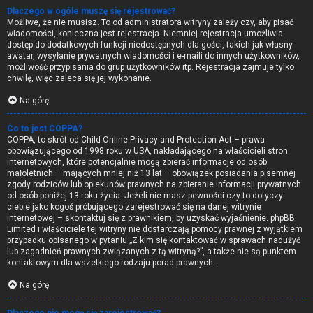
Dlaczego w ogóle muszę się rejestrować?
Możliwe, że nie musisz. To od administratora witryny zależy czy, aby pisać
wiadomości, konieczna jest rejestracja. Niemniej rejestracja umożliwia
dostęp do dodatkowych funkcji niedostępnych dla gości, takich jak własny
awatar, wysyłanie prywatnych wiadomości i e-maili do innych użytkowników,
możliwość przypisania do grup użytkowników itp. Rejestracja zajmuje tylko
chwilę, więc zaleca się jej wykonanie.
Na górę
Co to jest COPPA?
COPPA, to skrót od Child Online Privacy and Protection Act – prawa
obowiązującego od 1998 roku w USA, nakładającego na właścicieli stron
internetowych, które potencjalnie mogą zbierać informacje od osób
małoletnich – mających mniej niż 13 lat – obowiązek posiadania pisemnej
zgody rodziców lub opiekunów prawnych na zbieranie informacji prywatnych
od osób poniżej 13 roku życia. Jeżeli nie masz pewności czy to dotyczy
ciebie jako kogoś próbującego zarejestrować się na danej witrynie
internetowej – skontaktuj się z prawnikiem, by uzyskać wyjaśnienie. phpBB
Limited i właściciele tej witryny nie dostarczają pomocy prawnej z wyjątkiem
przypadku opisanego w pytaniu „Z kim się kontaktować w sprawach nadużyć
lub zagadnień prawnych związanych z tą witryną?”, a także nie są punktem
kontaktowym dla wszelkiego rodzaju porad prawnych.
Na górę