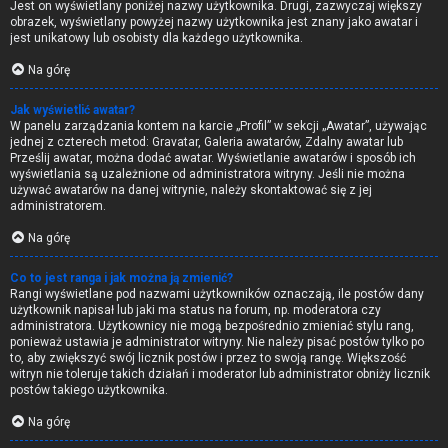
Jest on wyświetlany poniżej nazwy użytkownika. Drugi, zazwyczaj większy
obrazek, wyświetlany powyżej nazwy użytkownika jest znany jako awatar i
jest unikatowy lub osobisty dla każdego użytkownika.
Na górę
Jak wyświetlić awatar?
W panelu zarządzania kontem na karcie „Profil” w sekcji „Awatar”, używając
jednej z czterech metod: Gravatar, Galeria awatarów, Zdalny awatar lub
Prześlij awatar, można dodać awatar. Wyświetlanie awatarów i sposób ich
wyświetlania są uzależnione od administratora witryny. Jeśli nie można
używać awatarów na danej witrynie, należy skontaktować się z jej
administratorem.
Na górę
Co to jest ranga i jak można ją zmienić?
Rangi wyświetlane pod nazwami użytkowników oznaczają, ile postów dany
użytkownik napisał lub jaki ma status na forum, np. moderatora czy
administratora. Użytkownicy nie mogą bezpośrednio zmieniać stylu rang,
ponieważ ustawia je administrator witryny. Nie należy pisać postów tylko po
to, aby zwiększyć swój licznik postów i przez to swoją rangę. Większość
witryn nie toleruje takich działań i moderator lub administrator obniży licznik
postów takiego użytkownika.
Na górę