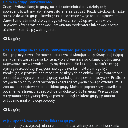
Co to są grupy użytkowników?
Grupy użytkowników, to grupy, na jakie administratorzy dzielą całą
społeczność witryny, aby łatwiej było nimi zarządzać. Każdy użytkownik może
należeć do wielu grup, a każda grupa może mieć swoje własne uprawnienia.
Dzięki temu administratorzy mogą łatwo zmieniać uprawnienia wielu
użytkowników naraz, nadawać uprawnienia moderatora lub dawać dostęp
użytkownikom do prywatnego forum.
Na górę
Gdzie znajduje się spis grup użytkowników i jak można dołączyć do grupy?
Spis grup użytkowników można zobaczyć, otwierając kartę
Grupy
znajdującą
się w panelu zarządzania kontem, który otwiera się po kliknięciu odnośnika
Moje konto
. Nie wszystkie grupy są dostępne dla każdego. Niektóre mogą
wymagać akceptacji przyjęcia nowego członka, niektóre mogą być
zamknięte, a jeszcze inne mogą mieć ukrytych członków. Użytkownik może
poprosić o przyjęcie do danej grupy, naciskając odpowiedni przycisk. Prośba o
przyjęcie do grupy, która wymaga akceptacji przyjęcia nowego członka, musi
zostać zaakceptowana przez lidera grupy. Może on poprosić użytkownika o
podanie wyjaśnień, dlaczego chce on dołączyć do tej grupy. W przypadku
otrzymania negatywnej decyzji proszę nie nękać lidera grupy pytaniami –
widocznie miał on swoje powody.
Na górę
W jaki sposób można zostać liderem grupy?
Lidera grupy zazwyczaj mianuje administrator witryny podczas tworzenia