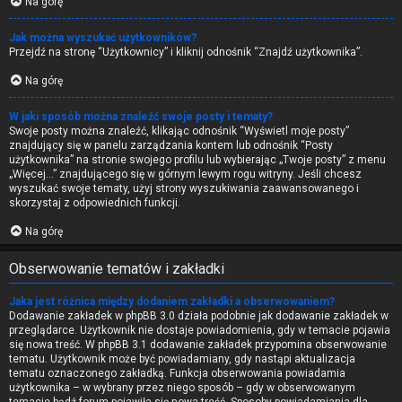
Na górę
Jak można wyszukać użytkowników?
Przejdź na stronę “Użytkownicy” i kliknij odnośnik “Znajdź użytkownika”.
Na górę
W jaki sposób można znaleźć swoje posty i tematy?
Swoje posty można znaleźć, klikając odnośnik “Wyświetl moje posty”
znajdujący się w panelu zarządzania kontem lub odnośnik “Posty
użytkownika” na stronie swojego profilu lub wybierając „Twoje posty” z menu
„Więcej…” znajdującego się w górnym lewym rogu witryny. Jeśli chcesz
wyszukać swoje tematy, użyj strony wyszukiwania zaawansowanego i
skorzystaj z odpowiednich funkcji.
Na górę
Obserwowanie tematów i zakładki
Jaka jest różnica między dodaniem zakładki a obserwowaniem?
Dodawanie zakładek w phpBB 3.0 działa podobnie jak dodawanie zakładek w
przeglądarce. Użytkownik nie dostaje powiadomienia, gdy w temacie pojawia
się nowa treść. W phpBB 3.1 dodawanie zakładek przypomina obserwowanie
tematu. Użytkownik może być powiadamiany, gdy nastąpi aktualizacja
tematu oznaczonego zakładką. Funkcja obserwowania powiadamia
użytkownika – w wybrany przez niego sposób – gdy w obserwowanym