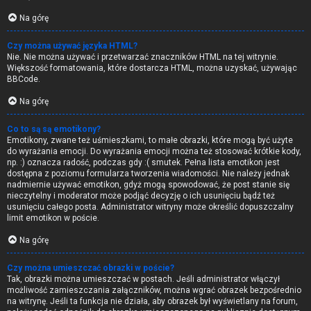
Na górę
Czy można używać języka HTML?
Nie. Nie można używać i przetwarzać znaczników HTML na tej witrynie.
Większość formatowania, które dostarcza HTML, można uzyskać, używając
BBCode.
Na górę
Co to są są emotikony?
Emotikony, zwane też uśmieszkami, to małe obrazki, które mogą być użyte
do wyrażania emocji. Do wyrażania emocji można też stosować krótkie kody,
np. :) oznacza radość, podczas gdy :( smutek. Pełna lista emotikon jest
dostępna z poziomu formularza tworzenia wiadomości. Nie należy jednak
nadmiernie używać emotikon, gdyż mogą spowodować, że post stanie się
nieczytelny i moderator może podjąć decyzję o ich usunięciu bądź też
usunięciu całego posta. Administrator witryny może określić dopuszczalny
limit emotikon w poście.
Na górę
Czy można umieszczać obrazki w poście?
Tak, obrazki można umieszczać w postach. Jeśli administrator włączył
możliwość zamieszczania załączników, można wgrać obrazek bezpośrednio
na witrynę. Jeśli ta funkcja nie działa, aby obrazek był wyświetlany na forum,