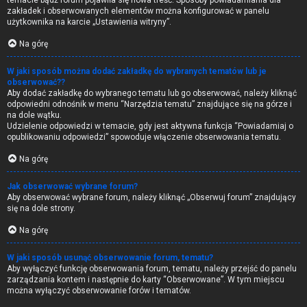
temacie bądź forum pojawiła się nowa treść. Sposoby powiadamiania dla
zakładek i obserwowanych elementów można konfigurować w panelu
użytkownika na karcie „Ustawienia witryny”.
Na górę
W jaki sposób można dodać zakładkę do wybranych tematów lub je
obserwować??
Aby dodać zakładkę do wybranego tematu lub go obserwować, należy kliknąć
odpowiedni odnośnik w menu “Narzędzia tematu” znajdujące się na górze i
na dole wątku.
Udzielenie odpowiedzi w temacie, gdy jest aktywna funkcja “Powiadamiaj o
opublikowaniu odpowiedzi” spowoduje włączenie obserwowania tematu.
Na górę
Jak obserwować wybrane forum?
Aby obserwować wybrane forum, należy kliknąć „Obserwuj forum” znajdujący
się na dole strony.
Na górę
W jaki sposób usunąć obserwowanie forum, tematu?
Aby wyłączyć funkcję obserwowania forum, tematu, należy przejść do panelu
zarządzania kontem i następnie do karty “Obserwowane”. W tym miejscu
można wyłączyć obserwowanie forów i tematów.