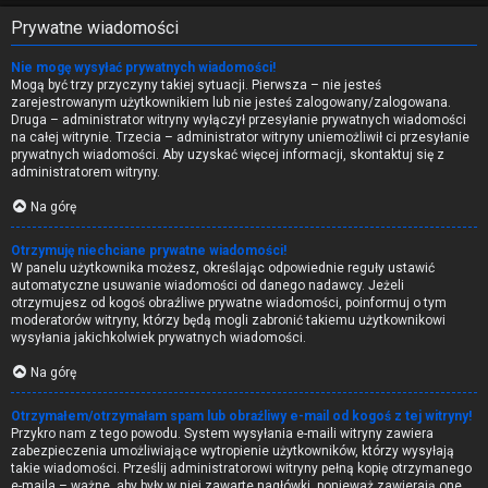
Prywatne wiadomości
Nie mogę wysyłać prywatnych wiadomości!
Mogą być trzy przyczyny takiej sytuacji. Pierwsza – nie jesteś
zarejestrowanym użytkownikiem lub nie jesteś zalogowany/zalogowana.
Druga – administrator witryny wyłączył przesyłanie prywatnych wiadomości
na całej witrynie. Trzecia – administrator witryny uniemożliwił ci przesyłanie
prywatnych wiadomości. Aby uzyskać więcej informacji, skontaktuj się z
administratorem witryny.
Na górę
Otrzymuję niechciane prywatne wiadomości!
W panelu użytkownika możesz, określając odpowiednie reguły ustawić
automatyczne usuwanie wiadomości od danego nadawcy. Jeżeli
otrzymujesz od kogoś obraźliwe prywatne wiadomości, poinformuj o tym
moderatorów witryny, którzy będą mogli zabronić takiemu użytkownikowi
wysyłania jakichkolwiek prywatnych wiadomości.
Na górę
Otrzymałem/otrzymałam spam lub obraźliwy e-mail od kogoś z tej witryny!
Przykro nam z tego powodu. System wysyłania e-maili witryny zawiera
zabezpieczenia umożliwiające wytropienie użytkowników, którzy wysyłają
takie wiadomości. Prześlij administratorowi witryny pełną kopię otrzymanego
e-maila – ważne, aby były w niej zawarte nagłówki, ponieważ zawierają one