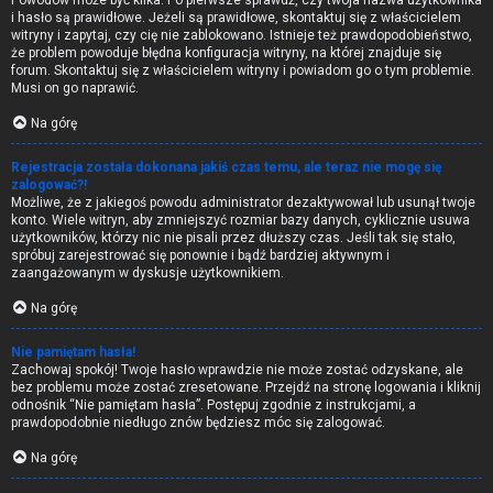
Powodów może być kilka. Po pierwsze sprawdź, czy twoja nazwa użytkownika
i hasło są prawidłowe. Jeżeli są prawidłowe, skontaktuj się z właścicielem
witryny i zapytaj, czy cię nie zablokowano. Istnieje też prawdopodobieństwo,
że problem powoduje błędna konfiguracja witryny, na której znajduje się
forum. Skontaktuj się z właścicielem witryny i powiadom go o tym problemie.
Musi on go naprawić.
Na górę
Rejestracja została dokonana jakiś czas temu, ale teraz nie mogę się
zalogować?!
Możliwe, że z jakiegoś powodu administrator dezaktywował lub usunął twoje
konto. Wiele witryn, aby zmniejszyć rozmiar bazy danych, cyklicznie usuwa
użytkowników, którzy nic nie pisali przez dłuższy czas. Jeśli tak się stało,
spróbuj zarejestrować się ponownie i bądź bardziej aktywnym i
zaangażowanym w dyskusje użytkownikiem.
Na górę
Nie pamiętam hasła!
Zachowaj spokój! Twoje hasło wprawdzie nie może zostać odzyskane, ale
bez problemu może zostać zresetowane. Przejdź na stronę logowania i kliknij
odnośnik “Nie pamiętam hasła”. Postępuj zgodnie z instrukcjami, a
prawdopodobnie niedługo znów będziesz móc się zalogować.
Na górę