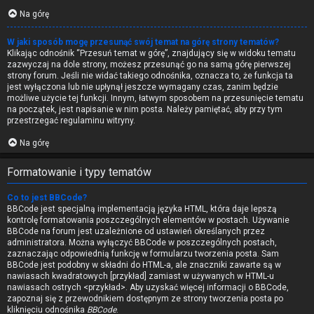
Na górę
W jaki sposób mogę przesunąć swój temat na górę strony tematów?
Klikając odnośnik “Przesuń temat w górę”, znajdujący się w widoku tematu
zazwyczaj na dole strony, możesz przesunąć go na samą górę pierwszej
strony forum. Jeśli nie widać takiego odnośnika, oznacza to, że funkcja ta
jest wyłączona lub nie upłynął jeszcze wymagany czas, zanim będzie
możliwe użycie tej funkcji. Innym, łatwym sposobem na przesunięcie tematu
na początek, jest napisanie w nim posta. Należy pamiętać, aby przy tym
przestrzegać regulaminu witryny.
Na górę
Formatowanie i typy tematów
Co to jest BBCode?
BBCode jest specjalną implementacją języka HTML, która daje lepszą
kontrolę formatowania poszczególnych elementów w postach. Używanie
BBCode na forum jest uzależnione od ustawień określanych przez
administratora. Można wyłączyć BBCode w poszczególnych postach,
zaznaczając odpowiednią funkcję w formularzu tworzenia posta. Sam
BBCode jest podobny w składni do HTML-a, ale znaczniki zawarte są w
nawiasach kwadratowych [przykład] zamiast w używanych w HTML-u
nawiasach ostrych <przykład>. Aby uzyskać więcej informacji o BBCode,
zapoznaj się z przewodnikiem dostępnym ze strony tworzenia posta po
kliknięciu odnośnika
BBCode
.