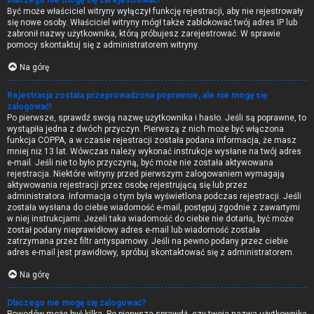
Dlaczego nie mogę się zarejestrować?
Być może właściciel witryny wyłączył funkcję rejestracji, aby nie rejestrowały
się nowe osoby. Właściciel witryny mógł także zablokować twój adres IP lub
zabronił nazwy użytkownika, którą próbujesz zarejestrować. W sprawie
pomocy skontaktuj się z administratorem witryny.
Na górę
Rejestracja została przeprowadzona poprawnie, ale nie mogę się
zalogować!
Po pierwsze, sprawdź swoją nazwę użytkownika i hasło. Jeśli są poprawne, to
wystąpiła jedna z dwóch przyczyn. Pierwszą z nich może być włączona
funkcja COPPA, a w czasie rejestracji została podana informacja, że masz
mniej niż 13 lat. Wówczas należy wykonać instrukcje wysłane na twój adres
e-mail. Jeśli nie to było przyczyną, być może nie została aktywowana
rejestracja. Niektóre witryny przed pierwszym zalogowaniem wymagają
aktywowania rejestracji przez osobę rejestrującą się lub przez
administratora. Informacja o tym była wyświetlona podczas rejestracji. Jeśli
została wysłana do ciebie wiadomość e-mail, postępuj zgodnie z zawartymi
w niej instrukcjami. Jeżeli taka wiadomość do ciebie nie dotarła, być może
został podany nieprawidłowy adres e-mail lub wiadomość została
zatrzymana przez filtr antyspamowy. Jeśli na pewno podany przez ciebie
adres e-mail jest prawidłowy, spróbuj skontaktować się z administratorem.
Na górę
Dlaczego nie mogę się zalogować?