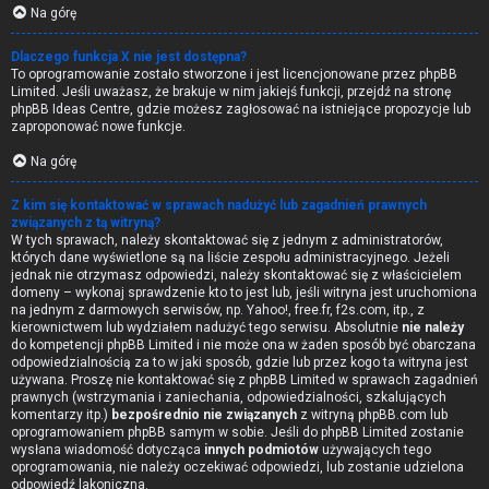
Na górę
Dlaczego funkcja X nie jest dostępna?
To oprogramowanie zostało stworzone i jest licencjonowane przez phpBB
Limited. Jeśli uważasz, że brakuje w nim jakiejś funkcji, przejdź na stronę
phpBB Ideas Centre
, gdzie możesz zagłosować na istniejące propozycje lub
zaproponować nowe funkcje.
Na górę
Z kim się kontaktować w sprawach nadużyć lub zagadnień prawnych
związanych z tą witryną?
W tych sprawach, należy skontaktować się z jednym z administratorów,
których dane wyświetlone są na liście zespołu administracyjnego. Jeżeli
jednak nie otrzymasz odpowiedzi, należy skontaktować się z właścicielem
domeny – wykonaj sprawdzenie
kto to jest
lub, jeśli witryna jest uruchomiona
na jednym z darmowych serwisów, np. Yahoo!, free.fr, f2s.com, itp., z
kierownictwem lub wydziałem nadużyć tego serwisu. Absolutnie
nie należy
do kompetencji phpBB Limited i nie może ona w żaden sposób być obarczana
odpowiedzialnością za to w jaki sposób, gdzie lub przez kogo ta witryna jest
używana. Proszę nie kontaktować się z phpBB Limited w sprawach zagadnień
prawnych (wstrzymania i zaniechania, odpowiedzialności, szkalujących
komentarzy itp.)
bezpośrednio nie związanych
z witryną phpBB.com lub
oprogramowaniem phpBB samym w sobie. Jeśli do phpBB Limited zostanie
wysłana wiadomość dotycząca
innych podmiotów
używających tego
oprogramowania, nie należy oczekiwać odpowiedzi, lub zostanie udzielona
odpowiedź lakoniczna.