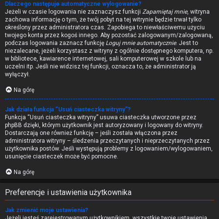
Dlaczego następuje automatyczne wylogowanie?
Jeżeli w czasie logowania nie zaznaczysz funkcji
Zapamiętaj mnie
, witryna
zachowa informację o tym, że twój pobyt na tej witrynie będzie trwał tylko
określony przez administratora czas. Zapobiega to niewłaściwemu użyciu
twojego konta przez kogoś innego. Aby pozostać zalogowanym/zalogowaną,
podczas logowania zaznacz funkcję
Loguj mnie automatycznie
. Jest to
niezalecane, jeżeli korzystasz z witryny z ogólnie dostępnego komputera, np.
w bibliotece, kawiarence internetowej, sali komputerowej w szkole lub na
uczelni itp. Jeśli nie widzisz tej funkcji, oznacza to, że administrator ją
wyłączył.
Na górę
Jak działa funkcja “Usuń ciasteczka witryny”?
Funkcja “Usuń ciasteczka witryny” usuwa ciasteczka utworzone przez
phpBB dzięki, którym użytkownik jest autoryzowany i logowany do witryny.
Dostarczają one również funkcję – jeśli została włączona przez
administratora witryny – śledzenia przeczytanych i nieprzeczytanych przez
użytkownika postów. Jeśli występują problemy z logowaniem/wylogowaniem,
usunięcie ciasteczek może być pomocne.
Na górę
Preferencje i ustawienia użytkownika
Jak zmienić moje ustawienia?
Jeżeli jesteś zarejestrowanym użytkownikiem, wszystkie twoje ustawienia