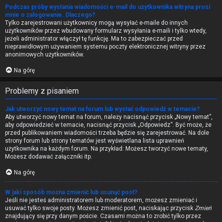
Podczas próby wysłania wiadomości e-mail do użytkownika witryna prosi
mnie o zalogowanie. Dlaczego?
Tylko zarejestrowani użytkownicy mogą wysyłać e-maile do innych
użytkowników przez wbudowany formularz wysyłania e-maili i tylko wtedy,
jeżeli administrator włączył tę funkcję. Ma to zabezpieczać przed
nieprawidłowym używaniem systemu poczty elektronicznej witryny przez
anonimowych użytkowników.
Na górę
Problemy z pisaniem
Jak utworzyć nowy temat na forum lub wysłać odpowiedź w temacie?
Aby utworzyć nowy temat na forum, należy nacisnąć przycisk „Nowy temat”,
aby odpowiedzieć w temacie, nacisnąć przycisk „Odpowiedz”. Być może, że
przed publikowaniem wiadomości trzeba będzie się zarejestrować. Na dole
strony forum lub strony tematów jest wyświetlana lista uprawnień
użytkownika na każdym forum. Na przykład: Możesz tworzyć nowe tematy,
Możesz dodawać załączniki itp.
Na górę
W jaki sposób można zmienić lub usunąć post?
Jeśli nie jesteś administratorem lub moderatorem, możesz zmieniać i
usuwać tylko swoje posty. Możesz zmienić post, naciskając przycisk
Zmień
znajdujący się przy danym poście. Czasami można to zrobić tylko przez