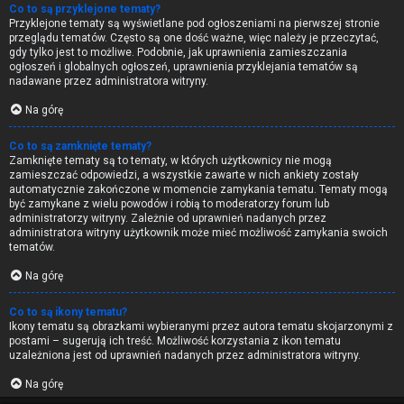
Co to są przyklejone tematy?
Przyklejone tematy są wyświetlane pod ogłoszeniami na pierwszej stronie
przeglądu tematów. Często są one dość ważne, więc należy je przeczytać,
gdy tylko jest to możliwe. Podobnie, jak uprawnienia zamieszczania
ogłoszeń i globalnych ogłoszeń, uprawnienia przyklejania tematów są
nadawane przez administratora witryny.
Na górę
Co to są zamknięte tematy?
Zamknięte tematy są to tematy, w których użytkownicy nie mogą
zamieszczać odpowiedzi, a wszystkie zawarte w nich ankiety zostały
automatycznie zakończone w momencie zamykania tematu. Tematy mogą
być zamykane z wielu powodów i robią to moderatorzy forum lub
administratorzy witryny. Zależnie od uprawnień nadanych przez
administratora witryny użytkownik może mieć możliwość zamykania swoich
tematów.
Na górę
Co to są ikony tematu?
Ikony tematu są obrazkami wybieranymi przez autora tematu skojarzonymi z
postami – sugerują ich treść. Możliwość korzystania z ikon tematu
uzależniona jest od uprawnień nadanych przez administratora witryny.
Na górę