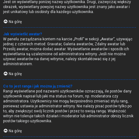
Jest on wyświetlany poniżej nazwy użytkownika. Drugi, zazwyczaj większy
obrazek, wyświetlany powyżej nazwy użytkownika jest znany jako awatar i
jest unikatowy lub osobisty dla każdego użytkownika.
Na górę
Jak wyświetlić awatar?
W panelu zarządzania kontem na karcie „Profil” w sekcji „Awatar”, używając
jednej z czterech metod: Gravatar, Galeria awatarów, Zdalny awatar lub
Prześlij awatar, można dodać awatar. Wyświetlanie awatarów i sposób ich
wyświetlania są uzależnione od administratora witryny. Jeśli nie można
używać awatarów na danej witrynie, należy skontaktować się z jej
administratorem.
Na górę
Co to jest ranga i jak można ją zmienić?
Rangi wyświetlane pod nazwami użytkowników oznaczają, ile postów dany
użytkownik napisał lub jaki ma status na forum, np. moderatora czy
administratora. Użytkownicy nie mogą bezpośrednio zmieniać stylu rang,
ponieważ ustawia je administrator witryny. Nie należy pisać postów tylko po
to, aby zwiększyć swój licznik postów i przez to swoją rangę. Większość
witryn nie toleruje takich działań i moderator lub administrator obniży licznik
postów takiego użytkownika.
Na górę