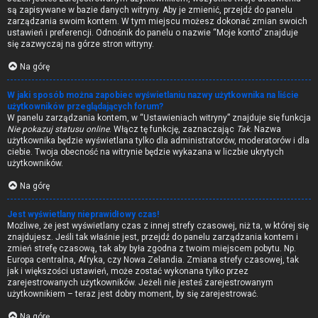
są zapisywane w bazie danych witryny. Aby je zmienić, przejdź do panelu
zarządzania swoim kontem. W tym miejscu możesz dokonać zmian swoich
ustawień i preferencji. Odnośnik do panelu o nazwie “Moje konto” znajduje
się zazwyczaj na górze stron witryny.
Na górę
W jaki sposób można zapobiec wyświetlaniu nazwy użytkownika na liście
użytkowników przeglądających forum?
W panelu zarządzania kontem, w “Ustawieniach witryny” znajduje się funkcja
Nie pokazuj statusu online
. Włącz tę funkcję, zaznaczając
Tak
. Nazwa
użytkownika będzie wyświetlana tylko dla administratorów, moderatorów i dla
ciebie. Twoja obecność na witrynie będzie wykazana w liczbie ukrytych
użytkowników.
Na górę
Jest wyświetlany nieprawidłowy czas!
Możliwe, że jest wyświetlany czas z innej strefy czasowej, niż ta, w której się
znajdujesz. Jeśli tak właśnie jest, przejdź do panelu zarządzania kontem i
zmień strefę czasową, tak aby była zgodna z twoim miejscem pobytu. Np.
Europa centralna, Afryka, czy Nowa Zelandia. Zmiana strefy czasowej, tak
jak i większości ustawień, może zostać wykonana tylko przez
zarejestrowanych użytkowników. Jeżeli nie jesteś zarejestrowanym
użytkownikiem – teraz jest dobry moment, by się zarejestrować.
Na górę