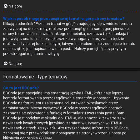
Na górę
W jaki sposób mogę przesunąć swój temat na górę strony tematów?
Klikając odnośnik “Przesuń temat w górę”, znajdujący się w widoku tematu
zazwyczaj na dole strony, możesz przesunąć go na samą górę pierwszej
strony forum. Jeśli nie widać takiego odnośnika, oznacza to, że funkcja ta
jest wyłączona lub nie upłynął jeszcze wymagany czas, zanim będzie
możliwe użycie tej funkcji. Innym, łatwym sposobem na przesunięcie tematu
na początek, jest napisanie w nim posta. Należy pamiętać, aby przy tym
przestrzegać regulaminu witryny.
Na górę
Formatowanie i typy tematów
Co to jest BBCode?
BBCode jest specjalną implementacją języka HTML, która daje lepszą
kontrolę formatowania poszczególnych elementów w postach. Używanie
BBCode na forum jest uzależnione od ustawień określanych przez
administratora. Można wyłączyć BBCode w poszczególnych postach,
zaznaczając odpowiednią funkcję w formularzu tworzenia posta. Sam
BBCode jest podobny w składni do HTML-a, ale znaczniki zawarte są w
nawiasach kwadratowych [przykład] zamiast w używanych w HTML-u
nawiasach ostrych <przykład>. Aby uzyskać więcej informacji o BBCode,
zapoznaj się z przewodnikiem dostępnym ze strony tworzenia posta po
kliknięciu odnośnika
BBCode
.