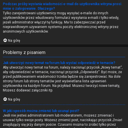
Podczas próby wysłania wiadomości e-mail do użytkownika witryna prosi
mnie o zalogowanie. Dlaczego?
Tylko zarejestrowani użytkownicy mogą wysyłać e-maile do innych
użytkowników przez wbudowany formularz wysyłania e-maili i tylko wtedy,
jeżeli administrator włączył tę funkcję. Ma to zabezpieczać przed
nieprawidłowym używaniem systemu poczty elektronicznej witryny przez
anonimowych użytkowników.
Na górę
Problemy z pisaniem
Jak utworzyć nowy temat na forum lub wysłać odpowiedź w temacie?
Aby utworzyć nowy temat na forum, należy nacisnąć przycisk „Nowy temat”,
aby odpowiedzieć w temacie, nacisnąć przycisk „Odpowiedz”. Być może, że
przed publikowaniem wiadomości trzeba będzie się zarejestrować. Na dole
strony forum lub strony tematów jest wyświetlana lista uprawnień
użytkownika na każdym forum. Na przykład: Możesz tworzyć nowe tematy,
Możesz dodawać załączniki itp.
Na górę
W jaki sposób można zmienić lub usunąć post?
Jeśli nie jesteś administratorem lub moderatorem, możesz zmieniać i
usuwać tylko swoje posty. Możesz zmienić post, naciskając przycisk
Zmień
znajdujący się przy danym poście. Czasami można to zrobić tylko przez