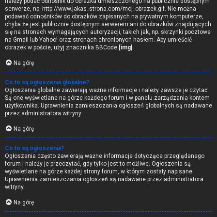
należy podać odnośnik do obrazka umieszczonego na publicznie dostępnym
serwerze, np. http://www.jakas_strona.com/moj_obrazek.gif. Nie można
podawać odnośników do obrazków zapisanych na prywatnym komputerze,
chyba że jest publicznie dostępnym serwerem ani do obrazków znajdujących
się na stronach wymagających autoryzacji, takich jak, np. skrzynki pocztowe
na Gmail lub Yahoo! oraz stronach chronionych hasłem. Aby umieścić
obrazek w poście, użyj znacznika BBCode
[img]
.
Na górę
Co to są ogłoszenia globalne?
Ogłoszenia globalne zawierają ważne informacje i należy zawsze je czytać.
Są one wyświetlane na górze każdego forum i w panelu zarządzania kontem
użytkownika. Uprawnienia zamieszczania ogłoszeń globalnych są nadawane
przez administratora witryny.
Na górę
Co to są ogłoszenia?
Ogłoszenia często zawierają ważne informacje dotyczące przeglądanego
forum i należy je przeczytać, gdy tylko jest to możliwe. Ogłoszenia są
wyświetlane na górze każdej strony forum, w którym zostały napisane.
Uprawnienia zamieszczania ogłoszeń są nadawane przez administratora
witryny.
Na górę