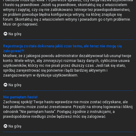
Powodów może być kilka. Po pierwsze sprawdź, czy twoja nazwa użytkownika
i hasło są prawidłowe. Jeżeli są prawidłowe, skontaktuj się z właścicielem
witryny i zapytaj, czy cię nie zablokowano. Istnieje też prawdopodobieństwo,
że problem powoduje błędna konfiguracja witryny, na której znajduje się
forum. Skontaktuj się z właścicielem witryny i powiadom go o tym problemie.
Musi on go naprawić.
Na górę
Rejestracja została dokonana jakiś czas temu, ale teraz nie mogę się
zalogować?!
Możliwe, że z jakiegoś powodu administrator dezaktywował lub usunął twoje
konto. Wiele witryn, aby zmniejszyć rozmiar bazy danych, cyklicznie usuwa
użytkowników, którzy nic nie pisali przez dłuższy czas. Jeśli tak się stało,
spróbuj zarejestrować się ponownie i bądź bardziej aktywnym i
zaangażowanym w dyskusje użytkownikiem.
Na górę
Nie pamiętam hasła!
Zachowaj spokój! Twoje hasło wprawdzie nie może zostać odzyskane, ale
bez problemu może zostać zresetowane. Przejdź na stronę logowania i kliknij
odnośnik “Nie pamiętam hasła”. Postępuj zgodnie z instrukcjami, a
prawdopodobnie niedługo znów będziesz móc się zalogować.
Na górę