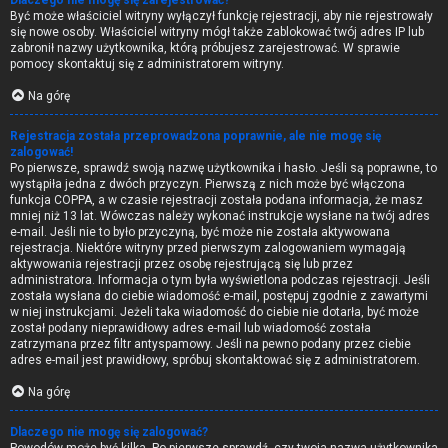
Dlaczego nie mogę się zarejestrować?
Być może właściciel witryny wyłączył funkcję rejestracji, aby nie rejestrowały
się nowe osoby. Właściciel witryny mógł także zablokować twój adres IP lub
zabronił nazwy użytkownika, którą próbujesz zarejestrować. W sprawie
pomocy skontaktuj się z administratorem witryny.
Na górę
Rejestracja została przeprowadzona poprawnie, ale nie mogę się
zalogować!
Po pierwsze, sprawdź swoją nazwę użytkownika i hasło. Jeśli są poprawne, to
wystąpiła jedna z dwóch przyczyn. Pierwszą z nich może być włączona
funkcja COPPA, a w czasie rejestracji została podana informacja, że masz
mniej niż 13 lat. Wówczas należy wykonać instrukcje wysłane na twój adres
e-mail. Jeśli nie to było przyczyną, być może nie została aktywowana
rejestracja. Niektóre witryny przed pierwszym zalogowaniem wymagają
aktywowania rejestracji przez osobę rejestrującą się lub przez
administratora. Informacja o tym była wyświetlona podczas rejestracji. Jeśli
została wysłana do ciebie wiadomość e-mail, postępuj zgodnie z zawartymi
w niej instrukcjami. Jeżeli taka wiadomość do ciebie nie dotarła, być może
został podany nieprawidłowy adres e-mail lub wiadomość została
zatrzymana przez filtr antyspamowy. Jeśli na pewno podany przez ciebie
adres e-mail jest prawidłowy, spróbuj skontaktować się z administratorem.
Na górę
Dlaczego nie mogę się zalogować?