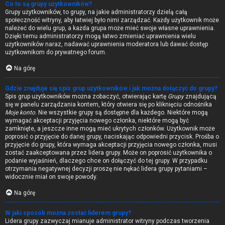
Co to są grupy użytkowników?
Grupy użytkowników, to grupy, na jakie administratorzy dzielą całą
społeczność witryny, aby łatwiej było nimi zarządzać. Każdy użytkownik może
należeć do wielu grup, a każda grupa może mieć swoje własne uprawnienia.
Dzięki temu administratorzy mogą łatwo zmieniać uprawnienia wielu
użytkowników naraz, nadawać uprawnienia moderatora lub dawać dostęp
użytkownikom do prywatnego forum.
Na górę
Gdzie znajduje się spis grup użytkowników i jak można dołączyć do grupy?
Spis grup użytkowników można zobaczyć, otwierając kartę
Grupy
znajdującą
się w panelu zarządzania kontem, który otwiera się po kliknięciu odnośnika
Moje konto
. Nie wszystkie grupy są dostępne dla każdego. Niektóre mogą
wymagać akceptacji przyjęcia nowego członka, niektóre mogą być
zamknięte, a jeszcze inne mogą mieć ukrytych członków. Użytkownik może
poprosić o przyjęcie do danej grupy, naciskając odpowiedni przycisk. Prośba o
przyjęcie do grupy, która wymaga akceptacji przyjęcia nowego członka, musi
zostać zaakceptowana przez lidera grupy. Może on poprosić użytkownika o
podanie wyjaśnień, dlaczego chce on dołączyć do tej grupy. W przypadku
otrzymania negatywnej decyzji proszę nie nękać lidera grupy pytaniami –
widocznie miał on swoje powody.
Na górę
W jaki sposób można zostać liderem grupy?
Lidera grupy zazwyczaj mianuje administrator witryny podczas tworzenia