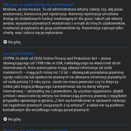
Dlaczego w ogóle muszę się rejestrować?
Możliwe, że nie musisz. To od administratora witryny zależy czy, aby pisać
wiadomości, konieczna jest rejestracja. Niemniej rejestracja umożliwia
dostęp do dodatkowych funkcji niedostępnych dla gości, takich jak własny
awatar, wysyłanie prywatnych wiadomości i e-maili do innych użytkowników,
możliwość przypisania do grup użytkowników itp. Rejestracja zajmuje tylko
chwilę, więc zaleca się jej wykonanie.
Na górę
Co to jest COPPA?
COPPA, to skrót od Child Online Privacy and Protection Act – prawa
obowiązującego od 1998 roku w USA, nakładającego na właścicieli stron
internetowych, które potencjalnie mogą zbierać informacje od osób
małoletnich – mających mniej niż 13 lat – obowiązek posiadania pisemnej
zgody rodziców lub opiekunów prawnych na zbieranie informacji prywatnych
od osób poniżej 13 roku życia. Jeżeli nie masz pewności czy to dotyczy
ciebie jako kogoś próbującego zarejestrować się na danej witrynie
internetowej – skontaktuj się z prawnikiem, by uzyskać wyjaśnienie. phpBB
Limited i właściciele tej witryny nie dostarczają pomocy prawnej z wyjątkiem
przypadku opisanego w pytaniu „Z kim się kontaktować w sprawach nadużyć
lub zagadnień prawnych związanych z tą witryną?”, a także nie są punktem
kontaktowym dla wszelkiego rodzaju porad prawnych.
Na górę