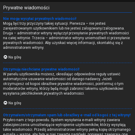
Prywatne wiadomości
Nie mogę wysyłać prywatnych wiadomości!
Mogą być trzy przyczyny takiej sytuacji. Pierwsza – nie jesteś
zarejestrowanym użytkownikiem lub nie jesteś zalogowany/zalogowana.
Druga – administrator witryny wyłączył przesyłanie prywatnych wiadomości
na całej witrynie. Trzecia – administrator witryny uniemożliwił ci przesyłanie
prywatnych wiadomości. Aby uzyskać więcej informacji, skontaktuj się z
administratorem witryny.
Na górę
Otrzymuję niechciane prywatne wiadomości!
W panelu użytkownika możesz, określając odpowiednie reguły ustawić
automatyczne usuwanie wiadomości od danego nadawcy. Jeżeli
otrzymujesz od kogoś obraźliwe prywatne wiadomości, poinformuj o tym
moderatorów witryny, którzy będą mogli zabronić takiemu użytkownikowi
wysyłania jakichkolwiek prywatnych wiadomości.
Na górę
Otrzymałem/otrzymałam spam lub obraźliwy e-mail od kogoś z tej witryny!
Przykro nam z tego powodu. System wysyłania e-maili witryny zawiera
zabezpieczenia umożliwiające wytropienie użytkowników, którzy wysyłają
takie wiadomości. Prześlij administratorowi witryny pełną kopię otrzymanego
e-maila – ważne, aby były w niej zawarte nagłówki, ponieważ zawierają one