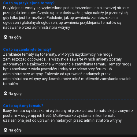
Co to są przyklejone tematy?
Przyklejone tematy są wyświetlane pod ogłoszeniami na pierwszej stronie
przeglądu tematów. Często są one dość ważne, więc należy je przeczytać,
gdy tylko jest to możliwe. Podobnie, jak uprawnienia zamieszczania
ogłoszeń i globalnych ogłoszeń, uprawnienia przyklejania tematów są
nadawane przez administratora witryny.
Na górę
Co to są zamknięte tematy?
Zamknięte tematy są to tematy, w których użytkownicy nie mogą
zamieszczać odpowiedzi, a wszystkie zawarte w nich ankiety zostały
automatycznie zakończone w momencie zamykania tematu. Tematy mogą
być zamykane z wielu powodów i robią to moderatorzy forum lub
administratorzy witryny. Zależnie od uprawnień nadanych przez
administratora witryny użytkownik może mieć możliwość zamykania swoich
tematów.
Na górę
Co to są ikony tematu?
Ikony tematu są obrazkami wybieranymi przez autora tematu skojarzonymi z
postami – sugerują ich treść. Możliwość korzystania z ikon tematu
uzależniona jest od uprawnień nadanych przez administratora witryny.
Na górę