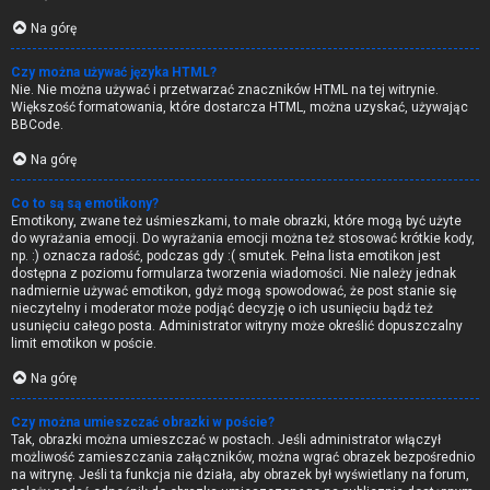
Na górę
Czy można używać języka HTML?
Nie. Nie można używać i przetwarzać znaczników HTML na tej witrynie.
Większość formatowania, które dostarcza HTML, można uzyskać, używając
BBCode.
Na górę
Co to są są emotikony?
Emotikony, zwane też uśmieszkami, to małe obrazki, które mogą być użyte
do wyrażania emocji. Do wyrażania emocji można też stosować krótkie kody,
np. :) oznacza radość, podczas gdy :( smutek. Pełna lista emotikon jest
dostępna z poziomu formularza tworzenia wiadomości. Nie należy jednak
nadmiernie używać emotikon, gdyż mogą spowodować, że post stanie się
nieczytelny i moderator może podjąć decyzję o ich usunięciu bądź też
usunięciu całego posta. Administrator witryny może określić dopuszczalny
limit emotikon w poście.
Na górę
Czy można umieszczać obrazki w poście?
Tak, obrazki można umieszczać w postach. Jeśli administrator włączył
możliwość zamieszczania załączników, można wgrać obrazek bezpośrednio
na witrynę. Jeśli ta funkcja nie działa, aby obrazek był wyświetlany na forum,