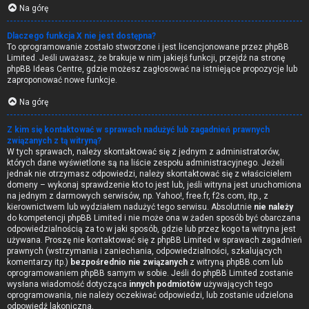
Na górę
Dlaczego funkcja X nie jest dostępna?
To oprogramowanie zostało stworzone i jest licencjonowane przez phpBB
Limited. Jeśli uważasz, że brakuje w nim jakiejś funkcji, przejdź na stronę
phpBB Ideas Centre
, gdzie możesz zagłosować na istniejące propozycje lub
zaproponować nowe funkcje.
Na górę
Z kim się kontaktować w sprawach nadużyć lub zagadnień prawnych
związanych z tą witryną?
W tych sprawach, należy skontaktować się z jednym z administratorów,
których dane wyświetlone są na liście zespołu administracyjnego. Jeżeli
jednak nie otrzymasz odpowiedzi, należy skontaktować się z właścicielem
domeny – wykonaj sprawdzenie
kto to jest
lub, jeśli witryna jest uruchomiona
na jednym z darmowych serwisów, np. Yahoo!, free.fr, f2s.com, itp., z
kierownictwem lub wydziałem nadużyć tego serwisu. Absolutnie
nie należy
do kompetencji phpBB Limited i nie może ona w żaden sposób być obarczana
odpowiedzialnością za to w jaki sposób, gdzie lub przez kogo ta witryna jest
używana. Proszę nie kontaktować się z phpBB Limited w sprawach zagadnień
prawnych (wstrzymania i zaniechania, odpowiedzialności, szkalujących
komentarzy itp.)
bezpośrednio nie związanych
z witryną phpBB.com lub
oprogramowaniem phpBB samym w sobie. Jeśli do phpBB Limited zostanie
wysłana wiadomość dotycząca
innych podmiotów
używających tego
oprogramowania, nie należy oczekiwać odpowiedzi, lub zostanie udzielona
odpowiedź lakoniczna.