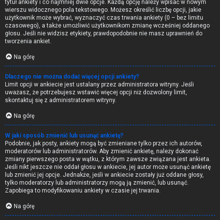
tytuł ankiety i co najmniej dwie opcje. Każdą opcję należy wpisać w nowym
wierszu widocznego pola tekstowego. Możesz określić liczbę opcji, jakie
użytkownik może wybrać, wyznaczyć czas trwania ankiety (0 – bez limitu
czasowego), a także umożliwić użytkownikom zmianę wcześniej oddanego
głosu. Jeśli nie widzisz etykiety, prawdopodobnie nie masz uprawnień do
tworzenia ankiet.
Na górę
Dlaczego nie można dodać więcej opcji ankiety?
Limit opcji w ankiecie jest ustalany przez administratora witryny. Jeśli
uważasz, że potrzebujesz wstawić więcej opcji niż dozwolony limit,
skontaktuj się z administratorem witryny.
Na górę
W jaki sposób zmienić lub usunąć ankietę?
Podobnie, jak posty, ankiety mogą być zmieniane tylko przez ich autorów,
moderatorów lub administratorów. Aby zmienić ankietę, należy dokonać
zmiany pierwszego posta w wątku, z którym zawsze związana jest ankieta.
Jeśli nikt jeszcze nie oddał głosu w ankiecie, jej autor może usunąć ankietę
lub zmienić jej opcje. Jednakże, jeśli w ankiecie zostały już oddane głosy,
tylko moderatorzy lub administratorzy mogą ją zmienić, lub usunąć.
Zapobiega to modyfikowaniu ankiety w czasie jej trwania.
Na górę