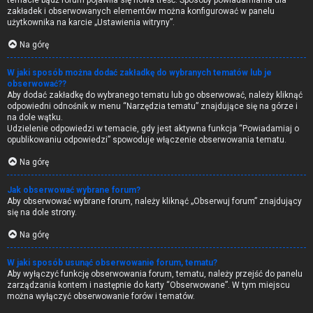
temacie bądź forum pojawiła się nowa treść. Sposoby powiadamiania dla
zakładek i obserwowanych elementów można konfigurować w panelu
użytkownika na karcie „Ustawienia witryny”.
Na górę
W jaki sposób można dodać zakładkę do wybranych tematów lub je
obserwować??
Aby dodać zakładkę do wybranego tematu lub go obserwować, należy kliknąć
odpowiedni odnośnik w menu “Narzędzia tematu” znajdujące się na górze i
na dole wątku.
Udzielenie odpowiedzi w temacie, gdy jest aktywna funkcja “Powiadamiaj o
opublikowaniu odpowiedzi” spowoduje włączenie obserwowania tematu.
Na górę
Jak obserwować wybrane forum?
Aby obserwować wybrane forum, należy kliknąć „Obserwuj forum” znajdujący
się na dole strony.
Na górę
W jaki sposób usunąć obserwowanie forum, tematu?
Aby wyłączyć funkcję obserwowania forum, tematu, należy przejść do panelu
zarządzania kontem i następnie do karty “Obserwowane”. W tym miejscu
można wyłączyć obserwowanie forów i tematów.