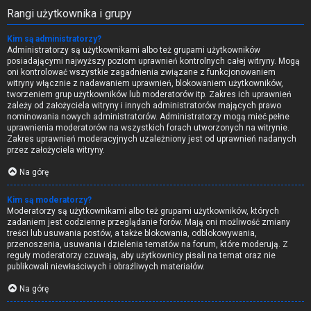
Rangi użytkownika i grupy
Kim są administratorzy?
Administratorzy są użytkownikami albo też grupami użytkowników
posiadającymi najwyższy poziom uprawnień kontrolnych całej witryny. Mogą
oni kontrolować wszystkie zagadnienia związane z funkcjonowaniem
witryny włącznie z nadawaniem uprawnień, blokowaniem użytkowników,
tworzeniem grup użytkowników lub moderatorów itp. Zakres ich uprawnień
zależy od założyciela witryny i innych administratorów mających prawo
nominowania nowych administratorów. Administratorzy mogą mieć pełne
uprawnienia moderatorów na wszystkich forach utworzonych na witrynie.
Zakres uprawnień moderacyjnych uzależniony jest od uprawnień nadanych
przez założyciela witryny.
Na górę
Kim są moderatorzy?
Moderatorzy są użytkownikami albo też grupami użytkowników, których
zadaniem jest codzienne przeglądanie forów. Mają oni możliwość zmiany
treści lub usuwania postów, a także blokowania, odblokowywania,
przenoszenia, usuwania i dzielenia tematów na forum, które moderują. Z
reguły moderatorzy czuwają, aby użytkownicy pisali na temat oraz nie
publikowali niewłaściwych i obraźliwych materiałów.
Na górę