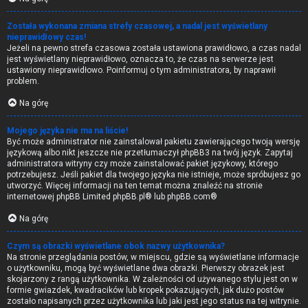
Została wykonana zmiana strefy czasowej, a nadal jest wyświetlany
nieprawidłowy czas!
Jeżeli na pewno strefa czasowa została ustawiona prawidłowo, a czas nadal
jest wyświetlany nieprawidłowo, oznacza to, że czas na serwerze jest
ustawiony nieprawidłowo. Poinformuj o tym administratora, by naprawił
problem.
Na górę
Mojego języka nie ma na liście!
Być może administrator nie zainstalował pakietu zawierającego twoją wersję
językową albo nikt jeszcze nie przetłumaczył phpBB3 na twój język. Zapytaj
administratora witryny czy może zainstalować pakiet językowy, którego
potrzebujesz. Jeśli pakiet dla twojego języka nie istnieje, może spróbujesz go
utworzyć. Więcej informacji na ten temat można znaleźć na stronie
internetowej phpBB Limited
phpBB.pl
® lub
phpBB.com
®
Na górę
Czym są obrazki wyświetlane obok nazwy użytkownika?
Na stronie przeglądania postów, w miejscu, gdzie są wyświetlane informacje
o użytkowniku, mogą być wyświetlane dwa obrazki. Pierwszy obrazek jest
skojarzony z rangą użytkownika. W zależności od używanego stylu jest on w
formie gwiazdek, kwadracików lub kropek pokazujących, jak dużo postów
zostało napisanych przez użytkownika lub jaki jest jego status na tej witrynie.