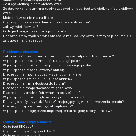
Jest wyświetlany nieprawidłowy czas!
Została wykonana zmiana strefy czasowej, a nadal jest wyświetlany nieprawidłowy
czas!
Mojego języka nie ma na liście!
Czym są obrazki wyświetlane obok nazwy użytkownika?
Jak wyświetlić awatar?
Co to jest ranga i jak można ją zmienić?
Podczas próby wysłania wiadomości e-mail do użytkownika witryna prosi mnie o
zalogowanie. Dlaczego?
Problemy z pisaniem
Jak utworzyć nowy temat na forum lub wysłać odpowiedź w temacie?
W jaki sposób można zmienić lub usunąć post?
W jaki sposób można dodać podpis do swojego posta?
W jaki sposób można utworzyć ankietę?
Dlaczego nie można dodać więcej opcji ankiety?
W jaki sposób zmienić lub usunąć ankietę?
Dlaczego nie mam dostępu do forum?
Dlaczego nie mogę dodawać załączników?
Dlaczego otrzymałem/otrzymałam ostrzeżenie?
W jaki sposób można zgłosić posty moderatorowi?
Do czego służy przycisk “Zapisz” znajdujący się w oknie tworzenia tematu?
Dlaczego mój post musi być akceptowany?
W jaki sposób mogę przesunąć swój temat na górę strony tematów?
Formatowanie i typy tematów
Co to jest BBCode?
Czy można używać języka HTML?
Co to są są emotikony?