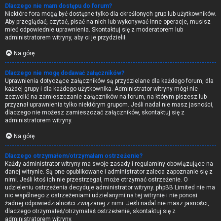
Dlaczego nie mam dostępu do forum?
Niektóre fora mogą być dostępne tylko dla określonych grup lub użytkowników.
Aby przeglądać, czytać, pisać na nich lub wykonywać inne operacje, musisz
mieć odpowiednie uprawnienia. Skontaktuj się z moderatorem lub
administratorem witryny, aby ci je przydzielił.
Na górę
Dlaczego nie mogę dodawać załączników?
Uprawnienia dotyczące załączników są przydzielane dla każdego forum, dla
każdej grupy i dla każdego użytkownika. Administrator witryny mógł nie
zezwolić na zamieszczanie załączników na forum, na którym piszesz lub
przyznał uprawnienia tylko niektórym grupom. Jeśli nadal nie masz jasności,
dlaczego nie możesz zamieszczać załączników, skontaktuj się z
administratorem witryny.
Na górę
Dlaczego otrzymałem/otrzymałam ostrzeżenie?
Każdy administrator witryny ma swoje zasady i regulaminy obowiązujące na
danej witrynie. Są one opublikowane i administrator zaleca zapoznanie się z
nimi. Jeśli ktoś ich nie przestrzegał, może otrzymać ostrzeżenie. O
udzieleniu ostrzeżenia decyduje administrator witryny. phpBB Limited nie ma
nic wspólnego z ostrzeżeniami udzielanymi na tej witrynie i nie ponosi
żadnej odpowiedzialności związanej z nimi. Jeśli nadal nie masz jasności,
dlaczego otrzymałeś/otrzymałaś ostrzeżenie, skontaktuj się z
administratorem witryny.