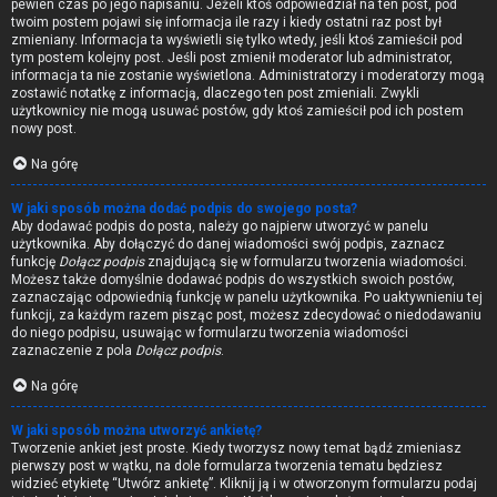
pewien czas po jego napisaniu. Jeżeli ktoś odpowiedział na ten post, pod
twoim postem pojawi się informacja ile razy i kiedy ostatni raz post był
zmieniany. Informacja ta wyświetli się tylko wtedy, jeśli ktoś zamieścił pod
tym postem kolejny post. Jeśli post zmienił moderator lub administrator,
informacja ta nie zostanie wyświetlona. Administratorzy i moderatorzy mogą
zostawić notatkę z informacją, dlaczego ten post zmieniali. Zwykli
użytkownicy nie mogą usuwać postów, gdy ktoś zamieścił pod ich postem
nowy post.
Na górę
W jaki sposób można dodać podpis do swojego posta?
Aby dodawać podpis do posta, należy go najpierw utworzyć w panelu
użytkownika. Aby dołączyć do danej wiadomości swój podpis, zaznacz
funkcję
Dołącz podpis
znajdującą się w formularzu tworzenia wiadomości.
Możesz także domyślnie dodawać podpis do wszystkich swoich postów,
zaznaczając odpowiednią funkcję w panelu użytkownika. Po uaktywnieniu tej
funkcji, za każdym razem pisząc post, możesz zdecydować o niedodawaniu
do niego podpisu, usuwając w formularzu tworzenia wiadomości
zaznaczenie z pola
Dołącz podpis
.
Na górę
W jaki sposób można utworzyć ankietę?
Tworzenie ankiet jest proste. Kiedy tworzysz nowy temat bądź zmieniasz
pierwszy post w wątku, na dole formularza tworzenia tematu będziesz
widzieć etykietę “Utwórz ankietę”. Kliknij ją i w otworzonym formularzu podaj