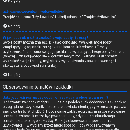
Na górę
Jak można wyszukać użytkowników?
Przejdź na stronę “Użytkownicy” i kliknij odnośnik “Znajdź użytkownika”.
Na górę
W jaki sposób można znaleźć swoje posty i tematy?
Swoje posty można znaleźć, klikając odnośnik “Wyświetl moje posty”
znajdujący się w panelu zarządzania kontem lub odnośnik “Posty
użytkownika” na stronie swojego profilu lub wybierając „Twoje posty” z menu
„Więcej…” znajdującego się w górnym lewym rogu witryny. Jeśli chcesz
wyszukać swoje tematy, użyj strony wyszukiwania zaawansowanego i
skorzystaj z odpowiednich funkcji.
Na górę
Obserwowanie tematów i zakładki
Jaka jest różnica między dodaniem zakładki a obserwowaniem?
Dodawanie zakładek w phpBB 3.0 działa podobnie jak dodawanie zakładek w
przeglądarce. Użytkownik nie dostaje powiadomienia, gdy w temacie pojawia
się nowa treść. W phpBB 3.1 dodawanie zakładek przypomina obserwowanie
tematu. Użytkownik może być powiadamiany, gdy nastąpi aktualizacja
tematu oznaczonego zakładką. Funkcja obserwowania powiadamia
użytkownika – w wybrany przez niego sposób – gdy w obserwowanym