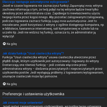
Dlaczego następuje automatyczne wylogowanie?
Jeżeli w czasie logowania nie zaznaczysz funkcji
Zapamiętaj mnie
, witryna
zachowa informację o tym, że twój pobyt na tej witrynie będzie trwał tylko
określony przez administratora czas. Zapobiega to niewłaściwemu użyciu
twojego konta przez kogoś innego. Aby pozostać zalogowanym/zalogowaną,
podczas logowania zaznacz funkcję
Loguj mnie automatycznie
. Jest to
niezalecane, jeżeli korzystasz z witryny z ogólnie dostępnego komputera, np.
w bibliotece, kawiarence internetowej, sali komputerowej w szkole lub na
uczelni itp. Jeśli nie widzisz tej funkcji, oznacza to, że administrator ją
wyłączył.
Na górę
Jak działa funkcja “Usuń ciasteczka witryny”?
Funkcja “Usuń ciasteczka witryny” usuwa ciasteczka utworzone przez
phpBB dzięki, którym użytkownik jest autoryzowany i logowany do witryny.
Dostarczają one również funkcję – jeśli została włączona przez
administratora witryny – śledzenia przeczytanych i nieprzeczytanych przez
użytkownika postów. Jeśli występują problemy z logowaniem/wylogowaniem,
usunięcie ciasteczek może być pomocne.
Na górę
Preferencje i ustawienia użytkownika
Jak zmienić moje ustawienia?
Jeżeli jesteś zarejestrowanym użytkownikiem, wszystkie twoje ustawienia