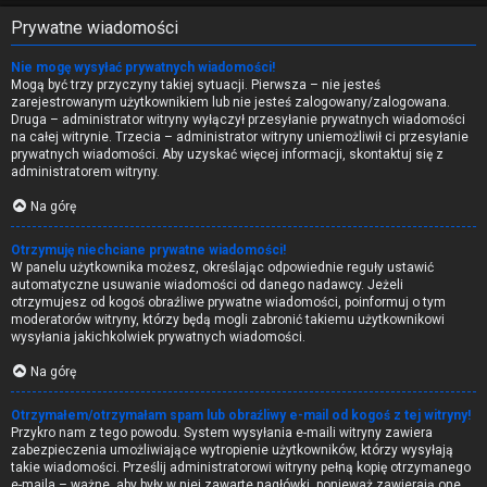
Prywatne wiadomości
Nie mogę wysyłać prywatnych wiadomości!
Mogą być trzy przyczyny takiej sytuacji. Pierwsza – nie jesteś
zarejestrowanym użytkownikiem lub nie jesteś zalogowany/zalogowana.
Druga – administrator witryny wyłączył przesyłanie prywatnych wiadomości
na całej witrynie. Trzecia – administrator witryny uniemożliwił ci przesyłanie
prywatnych wiadomości. Aby uzyskać więcej informacji, skontaktuj się z
administratorem witryny.
Na górę
Otrzymuję niechciane prywatne wiadomości!
W panelu użytkownika możesz, określając odpowiednie reguły ustawić
automatyczne usuwanie wiadomości od danego nadawcy. Jeżeli
otrzymujesz od kogoś obraźliwe prywatne wiadomości, poinformuj o tym
moderatorów witryny, którzy będą mogli zabronić takiemu użytkownikowi
wysyłania jakichkolwiek prywatnych wiadomości.
Na górę
Otrzymałem/otrzymałam spam lub obraźliwy e-mail od kogoś z tej witryny!
Przykro nam z tego powodu. System wysyłania e-maili witryny zawiera
zabezpieczenia umożliwiające wytropienie użytkowników, którzy wysyłają
takie wiadomości. Prześlij administratorowi witryny pełną kopię otrzymanego
e-maila – ważne, aby były w niej zawarte nagłówki, ponieważ zawierają one