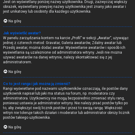
Jest on wyświetlany poniżej nazwy użytkownika. Drugi, zazwyczaj większy
obrazek, wyświetlany powyżej nazwy użytkownika jest znany jako awatar i
jest unikatowy lub osobisty dla każdego użytkownika.
Na górę
Jak wyświetlić awatar?
W panelu zarządzania kontem na karcie „Profil” w sekcji „Awatar”, używając
jednej z czterech metod: Gravatar, Galeria awatarów, Zdalny awatar lub
Prześlij awatar, można dodać awatar. Wyświetlanie awatarów i sposób ich
wyświetlania są uzależnione od administratora witryny. Jeśli nie można
używać awatarów na danej witrynie, należy skontaktować się z jej
administratorem.
Na górę
Co to jest ranga i jak można ją zmienić?
Rangi wyświetlane pod nazwami użytkowników oznaczają, ile postów dany
użytkownik napisał lub jaki ma status na forum, np. moderatora czy
administratora. Użytkownicy nie mogą bezpośrednio zmieniać stylu rang,
ponieważ ustawia je administrator witryny. Nie należy pisać postów tylko po
to, aby zwiększyć swój licznik postów i przez to swoją rangę. Większość
witryn nie toleruje takich działań i moderator lub administrator obniży licznik
postów takiego użytkownika.
Na górę