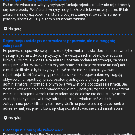
Dlaczego nie mogę się zarejestrować?
Być może właściciel witryny wyłączył funkcję rejestracji, aby nie rejestrowały
się nowe osoby. Właściciel witryny mógł także zablokować twój adres IP lub
zabronił nazwy użytkownika, którą próbujesz zarejestrować. W sprawie
pomocy skontaktuj się z administratorem witryny.
Na górę
Rejestracja została przeprowadzona poprawnie, ale nie mogę się
zalogować!
Po pierwsze, sprawdź swoją nazwę użytkownika i hasło. Jeśli są poprawne, to
wystąpiła jedna z dwóch przyczyn. Pierwszą z nich może być włączona
funkcja COPPA, a w czasie rejestracji została podana informacja, że masz
mniej niż 13 lat. Wówczas należy wykonać instrukcje wysłane na twój adres
e-mail. Jeśli nie to było przyczyną, być może nie została aktywowana
rejestracja. Niektóre witryny przed pierwszym zalogowaniem wymagają
aktywowania rejestracji przez osobę rejestrującą się lub przez
administratora. Informacja o tym była wyświetlona podczas rejestracji. Jeśli
została wysłana do ciebie wiadomość e-mail, postępuj zgodnie z zawartymi
w niej instrukcjami. Jeżeli taka wiadomość do ciebie nie dotarła, być może
został podany nieprawidłowy adres e-mail lub wiadomość została
zatrzymana przez filtr antyspamowy. Jeśli na pewno podany przez ciebie
adres e-mail jest prawidłowy, spróbuj skontaktować się z administratorem.
Na górę
Dlaczego nie mogę się zalogować?