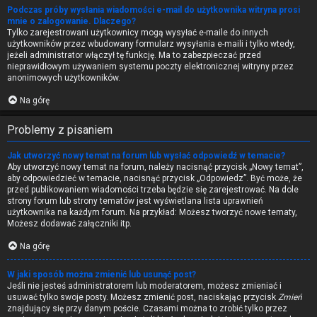
Podczas próby wysłania wiadomości e-mail do użytkownika witryna prosi
mnie o zalogowanie. Dlaczego?
Tylko zarejestrowani użytkownicy mogą wysyłać e-maile do innych
użytkowników przez wbudowany formularz wysyłania e-maili i tylko wtedy,
jeżeli administrator włączył tę funkcję. Ma to zabezpieczać przed
nieprawidłowym używaniem systemu poczty elektronicznej witryny przez
anonimowych użytkowników.
Na górę
Problemy z pisaniem
Jak utworzyć nowy temat na forum lub wysłać odpowiedź w temacie?
Aby utworzyć nowy temat na forum, należy nacisnąć przycisk „Nowy temat”,
aby odpowiedzieć w temacie, nacisnąć przycisk „Odpowiedz”. Być może, że
przed publikowaniem wiadomości trzeba będzie się zarejestrować. Na dole
strony forum lub strony tematów jest wyświetlana lista uprawnień
użytkownika na każdym forum. Na przykład: Możesz tworzyć nowe tematy,
Możesz dodawać załączniki itp.
Na górę
W jaki sposób można zmienić lub usunąć post?
Jeśli nie jesteś administratorem lub moderatorem, możesz zmieniać i
usuwać tylko swoje posty. Możesz zmienić post, naciskając przycisk
Zmień
znajdujący się przy danym poście. Czasami można to zrobić tylko przez