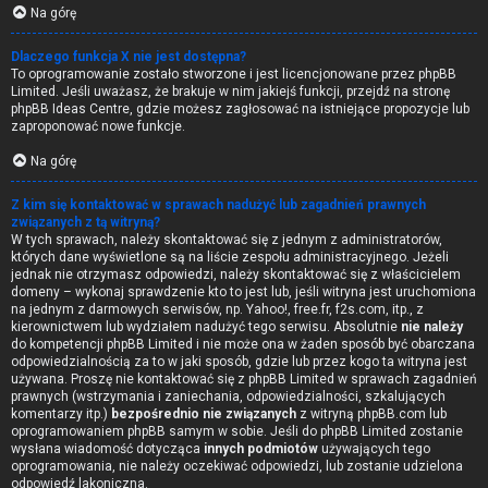
Na górę
Dlaczego funkcja X nie jest dostępna?
To oprogramowanie zostało stworzone i jest licencjonowane przez phpBB
Limited. Jeśli uważasz, że brakuje w nim jakiejś funkcji, przejdź na stronę
phpBB Ideas Centre
, gdzie możesz zagłosować na istniejące propozycje lub
zaproponować nowe funkcje.
Na górę
Z kim się kontaktować w sprawach nadużyć lub zagadnień prawnych
związanych z tą witryną?
W tych sprawach, należy skontaktować się z jednym z administratorów,
których dane wyświetlone są na liście zespołu administracyjnego. Jeżeli
jednak nie otrzymasz odpowiedzi, należy skontaktować się z właścicielem
domeny – wykonaj sprawdzenie
kto to jest
lub, jeśli witryna jest uruchomiona
na jednym z darmowych serwisów, np. Yahoo!, free.fr, f2s.com, itp., z
kierownictwem lub wydziałem nadużyć tego serwisu. Absolutnie
nie należy
do kompetencji phpBB Limited i nie może ona w żaden sposób być obarczana
odpowiedzialnością za to w jaki sposób, gdzie lub przez kogo ta witryna jest
używana. Proszę nie kontaktować się z phpBB Limited w sprawach zagadnień
prawnych (wstrzymania i zaniechania, odpowiedzialności, szkalujących
komentarzy itp.)
bezpośrednio nie związanych
z witryną phpBB.com lub
oprogramowaniem phpBB samym w sobie. Jeśli do phpBB Limited zostanie
wysłana wiadomość dotycząca
innych podmiotów
używających tego
oprogramowania, nie należy oczekiwać odpowiedzi, lub zostanie udzielona
odpowiedź lakoniczna.