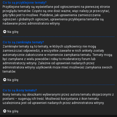
Co to są przyklejone tematy?
Przyklejone tematy są wyświetlane pod ogłoszeniami na pierwszej stronie
przeglądu tematów. Często są one dość ważne, więc należy je przeczytać,
gdy tylko jest to możliwe. Podobnie, jak uprawnienia zamieszczania
ogłoszeń i globalnych ogłoszeń, uprawnienia przyklejania tematów są
nadawane przez administratora witryny.
Na górę
Co to są zamknięte tematy?
Zamknięte tematy są to tematy, w których użytkownicy nie mogą
zamieszczać odpowiedzi, a wszystkie zawarte w nich ankiety zostały
automatycznie zakończone w momencie zamykania tematu. Tematy mogą
być zamykane z wielu powodów i robią to moderatorzy forum lub
administratorzy witryny. Zależnie od uprawnień nadanych przez
administratora witryny użytkownik może mieć możliwość zamykania swoich
tematów.
Na górę
Co to są ikony tematu?
Ikony tematu są obrazkami wybieranymi przez autora tematu skojarzonymi z
postami – sugerują ich treść. Możliwość korzystania z ikon tematu
uzależniona jest od uprawnień nadanych przez administratora witryny.
Na górę