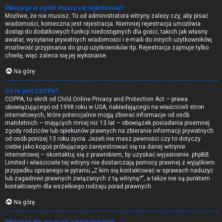
Dlaczego w ogóle muszę się rejestrować?
Możliwe, że nie musisz. To od administratora witryny zależy czy, aby pisać
wiadomości, konieczna jest rejestracja. Niemniej rejestracja umożliwia
dostęp do dodatkowych funkcji niedostępnych dla gości, takich jak własny
awatar, wysyłanie prywatnych wiadomości i e-maili do innych użytkowników,
możliwość przypisania do grup użytkowników itp. Rejestracja zajmuje tylko
chwilę, więc zaleca się jej wykonanie.
Na górę
Co to jest COPPA?
COPPA, to skrót od Child Online Privacy and Protection Act – prawa
obowiązującego od 1998 roku w USA, nakładającego na właścicieli stron
internetowych, które potencjalnie mogą zbierać informacje od osób
małoletnich – mających mniej niż 13 lat – obowiązek posiadania pisemnej
zgody rodziców lub opiekunów prawnych na zbieranie informacji prywatnych
od osób poniżej 13 roku życia. Jeżeli nie masz pewności czy to dotyczy
ciebie jako kogoś próbującego zarejestrować się na danej witrynie
internetowej – skontaktuj się z prawnikiem, by uzyskać wyjaśnienie. phpBB
Limited i właściciele tej witryny nie dostarczają pomocy prawnej z wyjątkiem
przypadku opisanego w pytaniu „Z kim się kontaktować w sprawach nadużyć
lub zagadnień prawnych związanych z tą witryną?”, a także nie są punktem
kontaktowym dla wszelkiego rodzaju porad prawnych.
Na górę