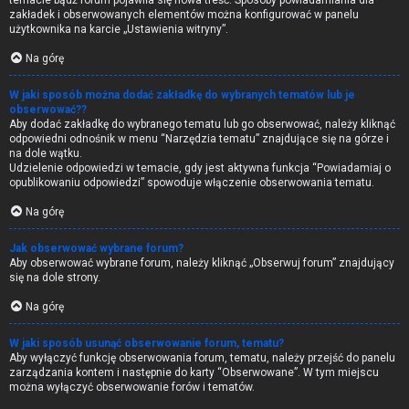
temacie bądź forum pojawiła się nowa treść. Sposoby powiadamiania dla
zakładek i obserwowanych elementów można konfigurować w panelu
użytkownika na karcie „Ustawienia witryny”.
Na górę
W jaki sposób można dodać zakładkę do wybranych tematów lub je
obserwować??
Aby dodać zakładkę do wybranego tematu lub go obserwować, należy kliknąć
odpowiedni odnośnik w menu “Narzędzia tematu” znajdujące się na górze i
na dole wątku.
Udzielenie odpowiedzi w temacie, gdy jest aktywna funkcja “Powiadamiaj o
opublikowaniu odpowiedzi” spowoduje włączenie obserwowania tematu.
Na górę
Jak obserwować wybrane forum?
Aby obserwować wybrane forum, należy kliknąć „Obserwuj forum” znajdujący
się na dole strony.
Na górę
W jaki sposób usunąć obserwowanie forum, tematu?
Aby wyłączyć funkcję obserwowania forum, tematu, należy przejść do panelu
zarządzania kontem i następnie do karty “Obserwowane”. W tym miejscu
można wyłączyć obserwowanie forów i tematów.