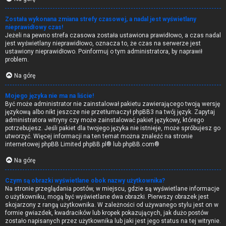
Została wykonana zmiana strefy czasowej, a nadal jest wyświetlany
nieprawidłowy czas!
Jeżeli na pewno strefa czasowa została ustawiona prawidłowo, a czas nadal
jest wyświetlany nieprawidłowo, oznacza to, że czas na serwerze jest
ustawiony nieprawidłowo. Poinformuj o tym administratora, by naprawił
problem.
Na górę
Mojego języka nie ma na liście!
Być może administrator nie zainstalował pakietu zawierającego twoją wersję
językową albo nikt jeszcze nie przetłumaczył phpBB3 na twój język. Zapytaj
administratora witryny czy może zainstalować pakiet językowy, którego
potrzebujesz. Jeśli pakiet dla twojego języka nie istnieje, może spróbujesz go
utworzyć. Więcej informacji na ten temat można znaleźć na stronie
internetowej phpBB Limited
phpBB.pl
® lub
phpBB.com
®
Na górę
Czym są obrazki wyświetlane obok nazwy użytkownika?
Na stronie przeglądania postów, w miejscu, gdzie są wyświetlane informacje
o użytkowniku, mogą być wyświetlane dwa obrazki. Pierwszy obrazek jest
skojarzony z rangą użytkownika. W zależności od używanego stylu jest on w
formie gwiazdek, kwadracików lub kropek pokazujących, jak dużo postów
zostało napisanych przez użytkownika lub jaki jest jego status na tej witrynie.