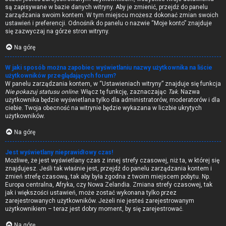
są zapisywane w bazie danych witryny. Aby je zmienić, przejdź do panelu
zarządzania swoim kontem. W tym miejscu możesz dokonać zmian swoich
ustawień i preferencji. Odnośnik do panelu o nazwie “Moje konto” znajduje
się zazwyczaj na górze stron witryny.
Na górę
W jaki sposób można zapobiec wyświetlaniu nazwy użytkownika na liście
użytkowników przeglądających forum?
W panelu zarządzania kontem, w “Ustawieniach witryny” znajduje się funkcja
Nie pokazuj statusu online
. Włącz tę funkcję, zaznaczając
Tak
. Nazwa
użytkownika będzie wyświetlana tylko dla administratorów, moderatorów i dla
ciebie. Twoja obecność na witrynie będzie wykazana w liczbie ukrytych
użytkowników.
Na górę
Jest wyświetlany nieprawidłowy czas!
Możliwe, że jest wyświetlany czas z innej strefy czasowej, niż ta, w której się
znajdujesz. Jeśli tak właśnie jest, przejdź do panelu zarządzania kontem i
zmień strefę czasową, tak aby była zgodna z twoim miejscem pobytu. Np.
Europa centralna, Afryka, czy Nowa Zelandia. Zmiana strefy czasowej, tak
jak i większości ustawień, może zostać wykonana tylko przez
zarejestrowanych użytkowników. Jeżeli nie jesteś zarejestrowanym
użytkownikiem – teraz jest dobry moment, by się zarejestrować.
Na górę