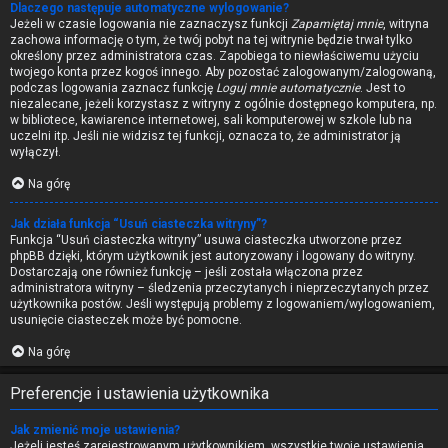
Dlaczego następuje automatyczne wylogowanie?
Jeżeli w czasie logowania nie zaznaczysz funkcji
Zapamiętaj mnie
, witryna
zachowa informację o tym, że twój pobyt na tej witrynie będzie trwał tylko
określony przez administratora czas. Zapobiega to niewłaściwemu użyciu
twojego konta przez kogoś innego. Aby pozostać zalogowanym/zalogowaną,
podczas logowania zaznacz funkcję
Loguj mnie automatycznie
. Jest to
niezalecane, jeżeli korzystasz z witryny z ogólnie dostępnego komputera, np.
w bibliotece, kawiarence internetowej, sali komputerowej w szkole lub na
uczelni itp. Jeśli nie widzisz tej funkcji, oznacza to, że administrator ją
wyłączył.
Na górę
Jak działa funkcja “Usuń ciasteczka witryny”?
Funkcja “Usuń ciasteczka witryny” usuwa ciasteczka utworzone przez
phpBB dzięki, którym użytkownik jest autoryzowany i logowany do witryny.
Dostarczają one również funkcję – jeśli została włączona przez
administratora witryny – śledzenia przeczytanych i nieprzeczytanych przez
użytkownika postów. Jeśli występują problemy z logowaniem/wylogowaniem,
usunięcie ciasteczek może być pomocne.
Na górę
Preferencje i ustawienia użytkownika
Jak zmienić moje ustawienia?
Jeżeli jesteś zarejestrowanym użytkownikiem, wszystkie twoje ustawienia