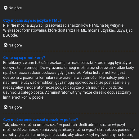
Na górę
Czy można używać języka HTML?
Nie. Nie można używać i przetwarzać znaczników HTML na tej witrynie.
Większość formatowania, które dostarcza HTML, można uzyskać, używając
BBCode.
Na górę
Co to są są emotikony?
Emotikony, zwane też uśmieszkami, to małe obrazki, które mogą być użyte
do wyrażania emocji. Do wyrażania emocji można też stosować krótkie kody,
np. :) oznacza radość, podczas gdy :( smutek. Pełna lista emotikon jest
dostępna z poziomu formularza tworzenia wiadomości. Nie należy jednak
nadmiernie używać emotikon, gdyż mogą spowodować, że post stanie się
nieczytelny i moderator może podjąć decyzję o ich usunięciu bądź też
usunięciu całego posta. Administrator witryny może określić dopuszczalny
limit emotikon w poście.
Na górę
Czy można umieszczać obrazki w poście?
Tak, obrazki można umieszczać w postach. Jeśli administrator włączył
możliwość zamieszczania załączników, można wgrać obrazek bezpośrednio
na witrynę. Jeśli ta funkcja nie działa, aby obrazek był wyświetlany na forum,