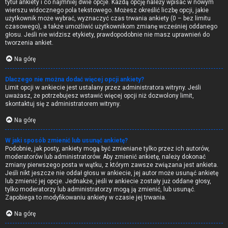
tytuł ankiety i co najmniej dwie opcje. Każdą opcję należy wpisać w nowym
wierszu widocznego pola tekstowego. Możesz określić liczbę opcji, jakie
użytkownik może wybrać, wyznaczyć czas trwania ankiety (0 – bez limitu
czasowego), a także umożliwić użytkownikom zmianę wcześniej oddanego
głosu. Jeśli nie widzisz etykiety, prawdopodobnie nie masz uprawnień do
tworzenia ankiet.
Na górę
Dlaczego nie można dodać więcej opcji ankiety?
Limit opcji w ankiecie jest ustalany przez administratora witryny. Jeśli
uważasz, że potrzebujesz wstawić więcej opcji niż dozwolony limit,
skontaktuj się z administratorem witryny.
Na górę
W jaki sposób zmienić lub usunąć ankietę?
Podobnie, jak posty, ankiety mogą być zmieniane tylko przez ich autorów,
moderatorów lub administratorów. Aby zmienić ankietę, należy dokonać
zmiany pierwszego posta w wątku, z którym zawsze związana jest ankieta.
Jeśli nikt jeszcze nie oddał głosu w ankiecie, jej autor może usunąć ankietę
lub zmienić jej opcje. Jednakże, jeśli w ankiecie zostały już oddane głosy,
tylko moderatorzy lub administratorzy mogą ją zmienić, lub usunąć.
Zapobiega to modyfikowaniu ankiety w czasie jej trwania.
Na górę