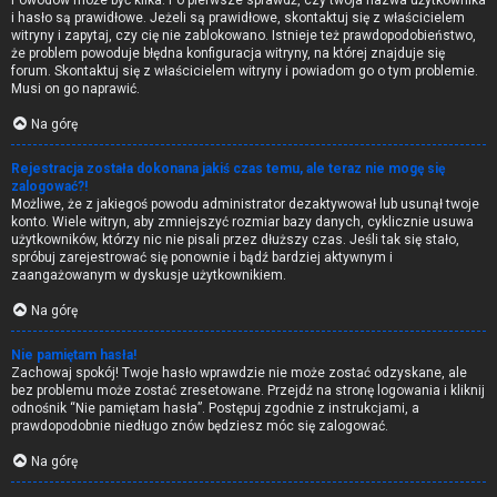
Powodów może być kilka. Po pierwsze sprawdź, czy twoja nazwa użytkownika
i hasło są prawidłowe. Jeżeli są prawidłowe, skontaktuj się z właścicielem
witryny i zapytaj, czy cię nie zablokowano. Istnieje też prawdopodobieństwo,
że problem powoduje błędna konfiguracja witryny, na której znajduje się
forum. Skontaktuj się z właścicielem witryny i powiadom go o tym problemie.
Musi on go naprawić.
Na górę
Rejestracja została dokonana jakiś czas temu, ale teraz nie mogę się
zalogować?!
Możliwe, że z jakiegoś powodu administrator dezaktywował lub usunął twoje
konto. Wiele witryn, aby zmniejszyć rozmiar bazy danych, cyklicznie usuwa
użytkowników, którzy nic nie pisali przez dłuższy czas. Jeśli tak się stało,
spróbuj zarejestrować się ponownie i bądź bardziej aktywnym i
zaangażowanym w dyskusje użytkownikiem.
Na górę
Nie pamiętam hasła!
Zachowaj spokój! Twoje hasło wprawdzie nie może zostać odzyskane, ale
bez problemu może zostać zresetowane. Przejdź na stronę logowania i kliknij
odnośnik “Nie pamiętam hasła”. Postępuj zgodnie z instrukcjami, a
prawdopodobnie niedługo znów będziesz móc się zalogować.
Na górę