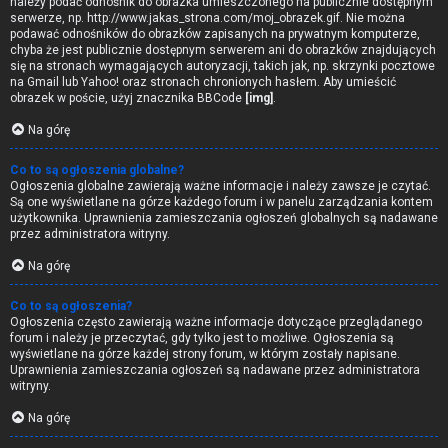
należy podać odnośnik do obrazka umieszczonego na publicznie dostępnym
serwerze, np. http://www.jakas_strona.com/moj_obrazek.gif. Nie można
podawać odnośników do obrazków zapisanych na prywatnym komputerze,
chyba że jest publicznie dostępnym serwerem ani do obrazków znajdujących
się na stronach wymagających autoryzacji, takich jak, np. skrzynki pocztowe
na Gmail lub Yahoo! oraz stronach chronionych hasłem. Aby umieścić
obrazek w poście, użyj znacznika BBCode
[img]
.
Na górę
Co to są ogłoszenia globalne?
Ogłoszenia globalne zawierają ważne informacje i należy zawsze je czytać.
Są one wyświetlane na górze każdego forum i w panelu zarządzania kontem
użytkownika. Uprawnienia zamieszczania ogłoszeń globalnych są nadawane
przez administratora witryny.
Na górę
Co to są ogłoszenia?
Ogłoszenia często zawierają ważne informacje dotyczące przeglądanego
forum i należy je przeczytać, gdy tylko jest to możliwe. Ogłoszenia są
wyświetlane na górze każdej strony forum, w którym zostały napisane.
Uprawnienia zamieszczania ogłoszeń są nadawane przez administratora
witryny.
Na górę