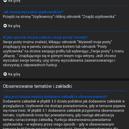
Na górę
Jak można wyszukać użytkowników?
Przejdź na stronę “Użytkownicy” i kliknij odnośnik “Znajdź użytkownika”.
Na górę
W jaki sposób można znaleźć swoje posty i tematy?
Swoje posty można znaleźć, klikając odnośnik “Wyświetl moje posty”
znajdujący się w panelu zarządzania kontem lub odnośnik “Posty
użytkownika” na stronie swojego profilu lub wybierając „Twoje posty” z menu
„Więcej…” znajdującego się w górnym lewym rogu witryny. Jeśli chcesz
wyszukać swoje tematy, użyj strony wyszukiwania zaawansowanego i
skorzystaj z odpowiednich funkcji.
Na górę
Obserwowanie tematów i zakładki
Jaka jest różnica między dodaniem zakładki a obserwowaniem?
Dodawanie zakładek w phpBB 3.0 działa podobnie jak dodawanie zakładek w
przeglądarce. Użytkownik nie dostaje powiadomienia, gdy w temacie pojawia
się nowa treść. W phpBB 3.1 dodawanie zakładek przypomina obserwowanie
tematu. Użytkownik może być powiadamiany, gdy nastąpi aktualizacja
tematu oznaczonego zakładką. Funkcja obserwowania powiadamia
użytkownika – w wybrany przez niego sposób – gdy w obserwowanym