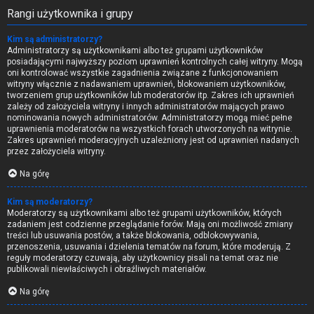
Rangi użytkownika i grupy
Kim są administratorzy?
Administratorzy są użytkownikami albo też grupami użytkowników
posiadającymi najwyższy poziom uprawnień kontrolnych całej witryny. Mogą
oni kontrolować wszystkie zagadnienia związane z funkcjonowaniem
witryny włącznie z nadawaniem uprawnień, blokowaniem użytkowników,
tworzeniem grup użytkowników lub moderatorów itp. Zakres ich uprawnień
zależy od założyciela witryny i innych administratorów mających prawo
nominowania nowych administratorów. Administratorzy mogą mieć pełne
uprawnienia moderatorów na wszystkich forach utworzonych na witrynie.
Zakres uprawnień moderacyjnych uzależniony jest od uprawnień nadanych
przez założyciela witryny.
Na górę
Kim są moderatorzy?
Moderatorzy są użytkownikami albo też grupami użytkowników, których
zadaniem jest codzienne przeglądanie forów. Mają oni możliwość zmiany
treści lub usuwania postów, a także blokowania, odblokowywania,
przenoszenia, usuwania i dzielenia tematów na forum, które moderują. Z
reguły moderatorzy czuwają, aby użytkownicy pisali na temat oraz nie
publikowali niewłaściwych i obraźliwych materiałów.
Na górę