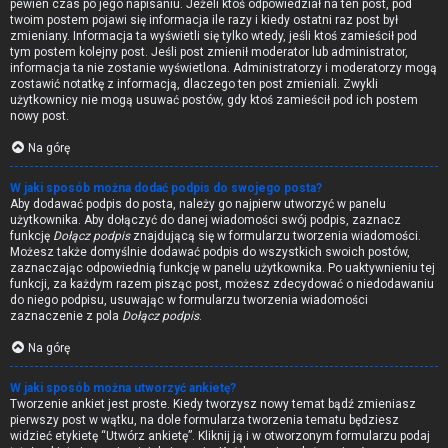
pewien czas po jego napisaniu. Jeżeli ktoś odpowiedział na ten post, pod
twoim postem pojawi się informacja ile razy i kiedy ostatni raz post był
zmieniany. Informacja ta wyświetli się tylko wtedy, jeśli ktoś zamieścił pod
tym postem kolejny post. Jeśli post zmienił moderator lub administrator,
informacja ta nie zostanie wyświetlona. Administratorzy i moderatorzy mogą
zostawić notatkę z informacją, dlaczego ten post zmieniali. Zwykli
użytkownicy nie mogą usuwać postów, gdy ktoś zamieścił pod ich postem
nowy post.
Na górę
W jaki sposób można dodać podpis do swojego posta?
Aby dodawać podpis do posta, należy go najpierw utworzyć w panelu
użytkownika. Aby dołączyć do danej wiadomości swój podpis, zaznacz
funkcję
Dołącz podpis
znajdującą się w formularzu tworzenia wiadomości.
Możesz także domyślnie dodawać podpis do wszystkich swoich postów,
zaznaczając odpowiednią funkcję w panelu użytkownika. Po uaktywnieniu tej
funkcji, za każdym razem pisząc post, możesz zdecydować o niedodawaniu
do niego podpisu, usuwając w formularzu tworzenia wiadomości
zaznaczenie z pola
Dołącz podpis
.
Na górę
W jaki sposób można utworzyć ankietę?
Tworzenie ankiet jest proste. Kiedy tworzysz nowy temat bądź zmieniasz
pierwszy post w wątku, na dole formularza tworzenia tematu będziesz
widzieć etykietę “Utwórz ankietę”. Kliknij ją i w otworzonym formularzu podaj