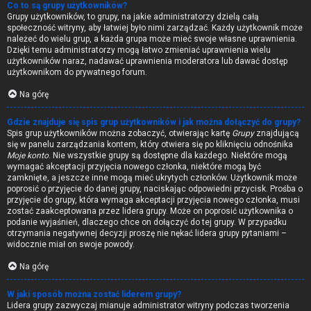
Co to są grupy użytkowników?
Grupy użytkowników, to grupy, na jakie administratorzy dzielą całą
społeczność witryny, aby łatwiej było nimi zarządzać. Każdy użytkownik może
należeć do wielu grup, a każda grupa może mieć swoje własne uprawnienia.
Dzięki temu administratorzy mogą łatwo zmieniać uprawnienia wielu
użytkowników naraz, nadawać uprawnienia moderatora lub dawać dostęp
użytkownikom do prywatnego forum.
Na górę
Gdzie znajduje się spis grup użytkowników i jak można dołączyć do grupy?
Spis grup użytkowników można zobaczyć, otwierając kartę
Grupy
znajdującą
się w panelu zarządzania kontem, który otwiera się po kliknięciu odnośnika
Moje konto
. Nie wszystkie grupy są dostępne dla każdego. Niektóre mogą
wymagać akceptacji przyjęcia nowego członka, niektóre mogą być
zamknięte, a jeszcze inne mogą mieć ukrytych członków. Użytkownik może
poprosić o przyjęcie do danej grupy, naciskając odpowiedni przycisk. Prośba o
przyjęcie do grupy, która wymaga akceptacji przyjęcia nowego członka, musi
zostać zaakceptowana przez lidera grupy. Może on poprosić użytkownika o
podanie wyjaśnień, dlaczego chce on dołączyć do tej grupy. W przypadku
otrzymania negatywnej decyzji proszę nie nękać lidera grupy pytaniami –
widocznie miał on swoje powody.
Na górę
W jaki sposób można zostać liderem grupy?
Lidera grupy zazwyczaj mianuje administrator witryny podczas tworzenia