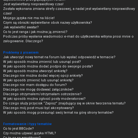
Jest wyświetlany nieprawidłowy czas!
Została wykonana zmiana strefy czasowej, a nadal jest wyświetlany nieprawidłowy
czas!
Mojego języka nie ma na liście!
Czym są obrazki wyświetlane obok nazwy użytkownika?
Jak wyświetlić awatar?
Co to jest ranga i jak można ją zmienić?
Podczas próby wysłania wiadomości e-mail do użytkownika witryna prosi mnie o
zalogowanie. Dlaczego?
Problemy z pisaniem
Jak utworzyć nowy temat na forum lub wysłać odpowiedź w temacie?
W jaki sposób można zmienić lub usunąć post?
W jaki sposób można dodać podpis do swojego posta?
W jaki sposób można utworzyć ankietę?
Dlaczego nie można dodać więcej opcji ankiety?
W jaki sposób zmienić lub usunąć ankietę?
Dlaczego nie mam dostępu do forum?
Dlaczego nie mogę dodawać załączników?
Dlaczego otrzymałem/otrzymałam ostrzeżenie?
W jaki sposób można zgłosić posty moderatorowi?
Do czego służy przycisk “Zapisz” znajdujący się w oknie tworzenia tematu?
Dlaczego mój post musi być akceptowany?
W jaki sposób mogę przesunąć swój temat na górę strony tematów?
Formatowanie i typy tematów
Co to jest BBCode?
Czy można używać języka HTML?
Co to są są emotikony?