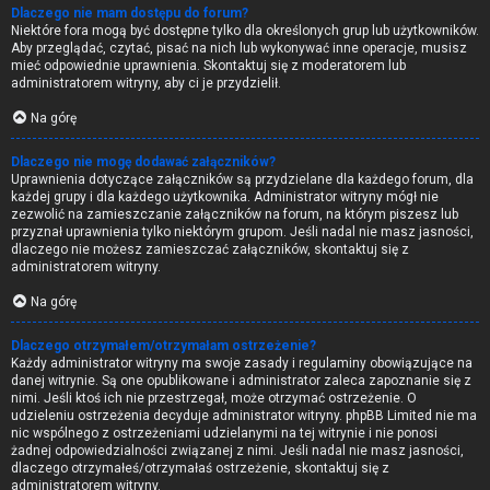
Dlaczego nie mam dostępu do forum?
Niektóre fora mogą być dostępne tylko dla określonych grup lub użytkowników.
Aby przeglądać, czytać, pisać na nich lub wykonywać inne operacje, musisz
mieć odpowiednie uprawnienia. Skontaktuj się z moderatorem lub
administratorem witryny, aby ci je przydzielił.
Na górę
Dlaczego nie mogę dodawać załączników?
Uprawnienia dotyczące załączników są przydzielane dla każdego forum, dla
każdej grupy i dla każdego użytkownika. Administrator witryny mógł nie
zezwolić na zamieszczanie załączników na forum, na którym piszesz lub
przyznał uprawnienia tylko niektórym grupom. Jeśli nadal nie masz jasności,
dlaczego nie możesz zamieszczać załączników, skontaktuj się z
administratorem witryny.
Na górę
Dlaczego otrzymałem/otrzymałam ostrzeżenie?
Każdy administrator witryny ma swoje zasady i regulaminy obowiązujące na
danej witrynie. Są one opublikowane i administrator zaleca zapoznanie się z
nimi. Jeśli ktoś ich nie przestrzegał, może otrzymać ostrzeżenie. O
udzieleniu ostrzeżenia decyduje administrator witryny. phpBB Limited nie ma
nic wspólnego z ostrzeżeniami udzielanymi na tej witrynie i nie ponosi
żadnej odpowiedzialności związanej z nimi. Jeśli nadal nie masz jasności,
dlaczego otrzymałeś/otrzymałaś ostrzeżenie, skontaktuj się z
administratorem witryny.