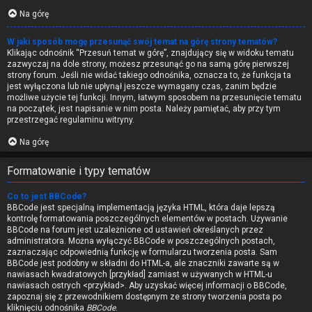
Na górę
W jaki sposób mogę przesunąć swój temat na górę strony tematów?
Klikając odnośnik “Przesuń temat w górę”, znajdujący się w widoku tematu
zazwyczaj na dole strony, możesz przesunąć go na samą górę pierwszej
strony forum. Jeśli nie widać takiego odnośnika, oznacza to, że funkcja ta
jest wyłączona lub nie upłynął jeszcze wymagany czas, zanim będzie
możliwe użycie tej funkcji. Innym, łatwym sposobem na przesunięcie tematu
na początek, jest napisanie w nim posta. Należy pamiętać, aby przy tym
przestrzegać regulaminu witryny.
Na górę
Formatowanie i typy tematów
Co to jest BBCode?
BBCode jest specjalną implementacją języka HTML, która daje lepszą
kontrolę formatowania poszczególnych elementów w postach. Używanie
BBCode na forum jest uzależnione od ustawień określanych przez
administratora. Można wyłączyć BBCode w poszczególnych postach,
zaznaczając odpowiednią funkcję w formularzu tworzenia posta. Sam
BBCode jest podobny w składni do HTML-a, ale znaczniki zawarte są w
nawiasach kwadratowych [przykład] zamiast w używanych w HTML-u
nawiasach ostrych <przykład>. Aby uzyskać więcej informacji o BBCode,
zapoznaj się z przewodnikiem dostępnym ze strony tworzenia posta po
kliknięciu odnośnika
BBCode
.