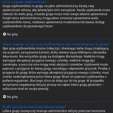
Co to są grupy użytkowników?
Grupy użytkowników, to grupy, na jakie administratorzy dzielą całą
społeczność witryny, aby łatwiej było nimi zarządzać. Każdy użytkownik może
należeć do wielu grup, a każda grupa może mieć swoje własne uprawnienia.
Dzięki temu administratorzy mogą łatwo zmieniać uprawnienia wielu
użytkowników naraz, nadawać uprawnienia moderatora lub dawać dostęp
użytkownikom do prywatnego forum.
Na górę
Gdzie znajduje się spis grup użytkowników i jak można dołączyć do grupy?
Spis grup użytkowników można zobaczyć, otwierając kartę
Grupy
znajdującą
się w panelu zarządzania kontem, który otwiera się po kliknięciu odnośnika
Moje konto
. Nie wszystkie grupy są dostępne dla każdego. Niektóre mogą
wymagać akceptacji przyjęcia nowego członka, niektóre mogą być
zamknięte, a jeszcze inne mogą mieć ukrytych członków. Użytkownik może
poprosić o przyjęcie do danej grupy, naciskając odpowiedni przycisk. Prośba o
przyjęcie do grupy, która wymaga akceptacji przyjęcia nowego członka, musi
zostać zaakceptowana przez lidera grupy. Może on poprosić użytkownika o
podanie wyjaśnień, dlaczego chce on dołączyć do tej grupy. W przypadku
otrzymania negatywnej decyzji proszę nie nękać lidera grupy pytaniami –
widocznie miał on swoje powody.
Na górę
W jaki sposób można zostać liderem grupy?
Lidera grupy zazwyczaj mianuje administrator witryny podczas tworzenia