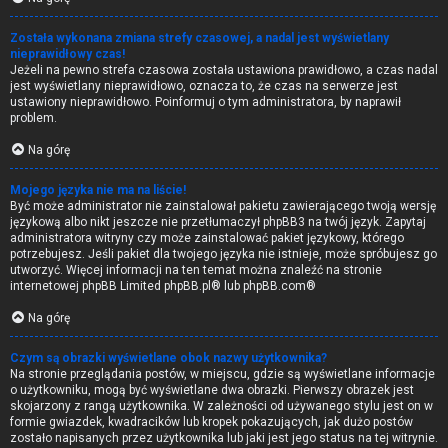
Została wykonana zmiana strefy czasowej, a nadal jest wyświetlany
nieprawidłowy czas!
Jeżeli na pewno strefa czasowa została ustawiona prawidłowo, a czas nadal
jest wyświetlany nieprawidłowo, oznacza to, że czas na serwerze jest
ustawiony nieprawidłowo. Poinformuj o tym administratora, by naprawił
problem.
Na górę
Mojego języka nie ma na liście!
Być może administrator nie zainstalował pakietu zawierającego twoją wersję
językową albo nikt jeszcze nie przetłumaczył phpBB3 na twój język. Zapytaj
administratora witryny czy może zainstalować pakiet językowy, którego
potrzebujesz. Jeśli pakiet dla twojego języka nie istnieje, może spróbujesz go
utworzyć. Więcej informacji na ten temat można znaleźć na stronie
internetowej phpBB Limited
phpBB.pl
® lub
phpBB.com
®
Na górę
Czym są obrazki wyświetlane obok nazwy użytkownika?
Na stronie przeglądania postów, w miejscu, gdzie są wyświetlane informacje
o użytkowniku, mogą być wyświetlane dwa obrazki. Pierwszy obrazek jest
skojarzony z rangą użytkownika. W zależności od używanego stylu jest on w
formie gwiazdek, kwadracików lub kropek pokazujących, jak dużo postów
zostało napisanych przez użytkownika lub jaki jest jego status na tej witrynie.