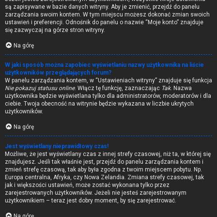
są zapisywane w bazie danych witryny. Aby je zmienić, przejdź do panelu
zarządzania swoim kontem. W tym miejscu możesz dokonać zmian swoich
ustawień i preferencji. Odnośnik do panelu o nazwie “Moje konto” znajduje
się zazwyczaj na górze stron witryny.
Na górę
W jaki sposób można zapobiec wyświetlaniu nazwy użytkownika na liście
użytkowników przeglądających forum?
W panelu zarządzania kontem, w “Ustawieniach witryny” znajduje się funkcja
Nie pokazuj statusu online
. Włącz tę funkcję, zaznaczając
Tak
. Nazwa
użytkownika będzie wyświetlana tylko dla administratorów, moderatorów i dla
ciebie. Twoja obecność na witrynie będzie wykazana w liczbie ukrytych
użytkowników.
Na górę
Jest wyświetlany nieprawidłowy czas!
Możliwe, że jest wyświetlany czas z innej strefy czasowej, niż ta, w której się
znajdujesz. Jeśli tak właśnie jest, przejdź do panelu zarządzania kontem i
zmień strefę czasową, tak aby była zgodna z twoim miejscem pobytu. Np.
Europa centralna, Afryka, czy Nowa Zelandia. Zmiana strefy czasowej, tak
jak i większości ustawień, może zostać wykonana tylko przez
zarejestrowanych użytkowników. Jeżeli nie jesteś zarejestrowanym
użytkownikiem – teraz jest dobry moment, by się zarejestrować.
Na górę