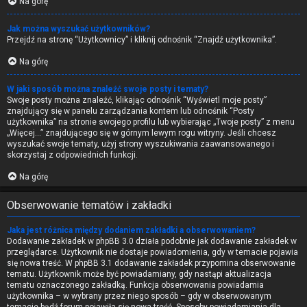
Na górę
Jak można wyszukać użytkowników?
Przejdź na stronę “Użytkownicy” i kliknij odnośnik “Znajdź użytkownika”.
Na górę
W jaki sposób można znaleźć swoje posty i tematy?
Swoje posty można znaleźć, klikając odnośnik “Wyświetl moje posty”
znajdujący się w panelu zarządzania kontem lub odnośnik “Posty
użytkownika” na stronie swojego profilu lub wybierając „Twoje posty” z menu
„Więcej…” znajdującego się w górnym lewym rogu witryny. Jeśli chcesz
wyszukać swoje tematy, użyj strony wyszukiwania zaawansowanego i
skorzystaj z odpowiednich funkcji.
Na górę
Obserwowanie tematów i zakładki
Jaka jest różnica między dodaniem zakładki a obserwowaniem?
Dodawanie zakładek w phpBB 3.0 działa podobnie jak dodawanie zakładek w
przeglądarce. Użytkownik nie dostaje powiadomienia, gdy w temacie pojawia
się nowa treść. W phpBB 3.1 dodawanie zakładek przypomina obserwowanie
tematu. Użytkownik może być powiadamiany, gdy nastąpi aktualizacja
tematu oznaczonego zakładką. Funkcja obserwowania powiadamia
użytkownika – w wybrany przez niego sposób – gdy w obserwowanym