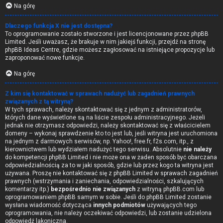
Na górę
Dlaczego funkcja X nie jest dostępna?
To oprogramowanie zostało stworzone i jest licencjonowane przez phpBB
Limited. Jeśli uważasz, że brakuje w nim jakiejś funkcji, przejdź na stronę
phpBB Ideas Centre
, gdzie możesz zagłosować na istniejące propozycje lub
zaproponować nowe funkcje.
Na górę
Z kim się kontaktować w sprawach nadużyć lub zagadnień prawnych
związanych z tą witryną?
W tych sprawach, należy skontaktować się z jednym z administratorów,
których dane wyświetlone są na liście zespołu administracyjnego. Jeżeli
jednak nie otrzymasz odpowiedzi, należy skontaktować się z właścicielem
domeny – wykonaj sprawdzenie
kto to jest
lub, jeśli witryna jest uruchomiona
na jednym z darmowych serwisów, np. Yahoo!, free.fr, f2s.com, itp., z
kierownictwem lub wydziałem nadużyć tego serwisu. Absolutnie
nie należy
do kompetencji phpBB Limited i nie może ona w żaden sposób być obarczana
odpowiedzialnością za to w jaki sposób, gdzie lub przez kogo ta witryna jest
używana. Proszę nie kontaktować się z phpBB Limited w sprawach zagadnień
prawnych (wstrzymania i zaniechania, odpowiedzialności, szkalujących
komentarzy itp.)
bezpośrednio nie związanych
z witryną phpBB.com lub
oprogramowaniem phpBB samym w sobie. Jeśli do phpBB Limited zostanie
wysłana wiadomość dotycząca
innych podmiotów
używających tego
oprogramowania, nie należy oczekiwać odpowiedzi, lub zostanie udzielona
odpowiedź lakoniczna.