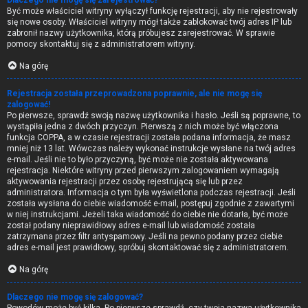
Dlaczego nie mogę się zarejestrować?
Być może właściciel witryny wyłączył funkcję rejestracji, aby nie rejestrowały
się nowe osoby. Właściciel witryny mógł także zablokować twój adres IP lub
zabronił nazwy użytkownika, którą próbujesz zarejestrować. W sprawie
pomocy skontaktuj się z administratorem witryny.
Na górę
Rejestracja została przeprowadzona poprawnie, ale nie mogę się
zalogować!
Po pierwsze, sprawdź swoją nazwę użytkownika i hasło. Jeśli są poprawne, to
wystąpiła jedna z dwóch przyczyn. Pierwszą z nich może być włączona
funkcja COPPA, a w czasie rejestracji została podana informacja, że masz
mniej niż 13 lat. Wówczas należy wykonać instrukcje wysłane na twój adres
e-mail. Jeśli nie to było przyczyną, być może nie została aktywowana
rejestracja. Niektóre witryny przed pierwszym zalogowaniem wymagają
aktywowania rejestracji przez osobę rejestrującą się lub przez
administratora. Informacja o tym była wyświetlona podczas rejestracji. Jeśli
została wysłana do ciebie wiadomość e-mail, postępuj zgodnie z zawartymi
w niej instrukcjami. Jeżeli taka wiadomość do ciebie nie dotarła, być może
został podany nieprawidłowy adres e-mail lub wiadomość została
zatrzymana przez filtr antyspamowy. Jeśli na pewno podany przez ciebie
adres e-mail jest prawidłowy, spróbuj skontaktować się z administratorem.
Na górę
Dlaczego nie mogę się zalogować?