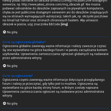
należy podać odnośnik do obrazka umieszczonego na publicznie dostępnym
serwerze, np. http://www.jakas_strona.com/moj_obrazek.gif. Nie można
podawać odnośników do obrazków zapisanych na prywatnym komputerze,
chyba że jest publicznie dostępnym serwerem ani do obrazków znajdujących
się na stronach wymagających autoryzacji, takich jak, np. skrzynki pocztowe
na Gmail lub Yahoo! oraz stronach chronionych hasłem. Aby umieścić
obrazek w poście, użyj znacznika BBCode
[img]
.
Na górę
Co to są ogłoszenia globalne?
Ogłoszenia globalne zawierają ważne informacje i należy zawsze je czytać.
Są one wyświetlane na górze każdego forum i w panelu zarządzania kontem
użytkownika. Uprawnienia zamieszczania ogłoszeń globalnych są nadawane
przez administratora witryny.
Na górę
Co to są ogłoszenia?
Ogłoszenia często zawierają ważne informacje dotyczące przeglądanego
forum i należy je przeczytać, gdy tylko jest to możliwe. Ogłoszenia są
wyświetlane na górze każdej strony forum, w którym zostały napisane.
Uprawnienia zamieszczania ogłoszeń są nadawane przez administratora
witryny.
Na górę