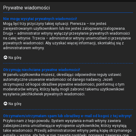
Prywatne wiadomości
Nie mogę wysyłać prywatnych wiadomości!
Mogą być trzy przyczyny takiej sytuacji. Pierwsza – nie jesteś
zarejestrowanym użytkownikiem lub nie jesteś zalogowany/zalogowana.
Druga – administrator witryny wyłączył przesyłanie prywatnych wiadomości
na całej witrynie. Trzecia – administrator witryny uniemożliwił ci przesyłanie
prywatnych wiadomości. Aby uzyskać więcej informacji, skontaktuj się z
administratorem witryny.
Na górę
Otrzymuję niechciane prywatne wiadomości!
W panelu użytkownika możesz, określając odpowiednie reguły ustawić
automatyczne usuwanie wiadomości od danego nadawcy. Jeżeli
otrzymujesz od kogoś obraźliwe prywatne wiadomości, poinformuj o tym
moderatorów witryny, którzy będą mogli zabronić takiemu użytkownikowi
wysyłania jakichkolwiek prywatnych wiadomości.
Na górę
Otrzymałem/otrzymałam spam lub obraźliwy e-mail od kogoś z tej witryny!
Przykro nam z tego powodu. System wysyłania e-maili witryny zawiera
zabezpieczenia umożliwiające wytropienie użytkowników, którzy wysyłają
takie wiadomości. Prześlij administratorowi witryny pełną kopię otrzymanego
e-maila – ważne, aby były w niej zawarte nagłówki, ponieważ zawierają one