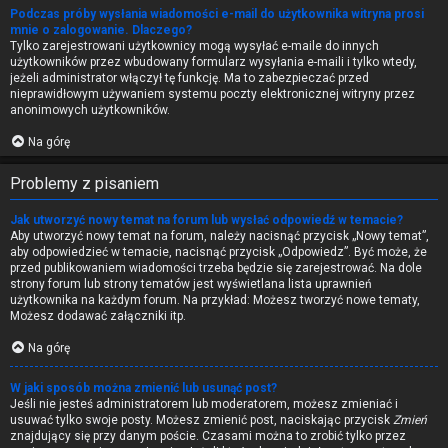
Podczas próby wysłania wiadomości e-mail do użytkownika witryna prosi
mnie o zalogowanie. Dlaczego?
Tylko zarejestrowani użytkownicy mogą wysyłać e-maile do innych
użytkowników przez wbudowany formularz wysyłania e-maili i tylko wtedy,
jeżeli administrator włączył tę funkcję. Ma to zabezpieczać przed
nieprawidłowym używaniem systemu poczty elektronicznej witryny przez
anonimowych użytkowników.
Na górę
Problemy z pisaniem
Jak utworzyć nowy temat na forum lub wysłać odpowiedź w temacie?
Aby utworzyć nowy temat na forum, należy nacisnąć przycisk „Nowy temat”,
aby odpowiedzieć w temacie, nacisnąć przycisk „Odpowiedz”. Być może, że
przed publikowaniem wiadomości trzeba będzie się zarejestrować. Na dole
strony forum lub strony tematów jest wyświetlana lista uprawnień
użytkownika na każdym forum. Na przykład: Możesz tworzyć nowe tematy,
Możesz dodawać załączniki itp.
Na górę
W jaki sposób można zmienić lub usunąć post?
Jeśli nie jesteś administratorem lub moderatorem, możesz zmieniać i
usuwać tylko swoje posty. Możesz zmienić post, naciskając przycisk
Zmień
znajdujący się przy danym poście. Czasami można to zrobić tylko przez