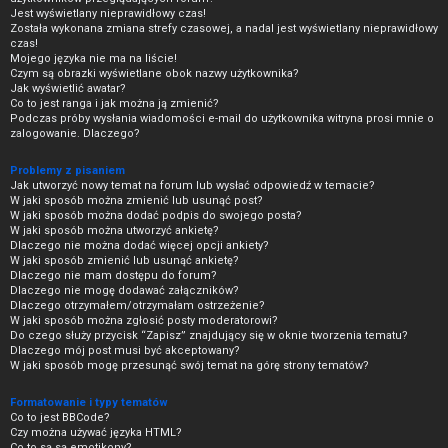
Jest wyświetlany nieprawidłowy czas!
Została wykonana zmiana strefy czasowej, a nadal jest wyświetlany nieprawidłowy
czas!
Mojego języka nie ma na liście!
Czym są obrazki wyświetlane obok nazwy użytkownika?
Jak wyświetlić awatar?
Co to jest ranga i jak można ją zmienić?
Podczas próby wysłania wiadomości e-mail do użytkownika witryna prosi mnie o
zalogowanie. Dlaczego?
Problemy z pisaniem
Jak utworzyć nowy temat na forum lub wysłać odpowiedź w temacie?
W jaki sposób można zmienić lub usunąć post?
W jaki sposób można dodać podpis do swojego posta?
W jaki sposób można utworzyć ankietę?
Dlaczego nie można dodać więcej opcji ankiety?
W jaki sposób zmienić lub usunąć ankietę?
Dlaczego nie mam dostępu do forum?
Dlaczego nie mogę dodawać załączników?
Dlaczego otrzymałem/otrzymałam ostrzeżenie?
W jaki sposób można zgłosić posty moderatorowi?
Do czego służy przycisk “Zapisz” znajdujący się w oknie tworzenia tematu?
Dlaczego mój post musi być akceptowany?
W jaki sposób mogę przesunąć swój temat na górę strony tematów?
Formatowanie i typy tematów
Co to jest BBCode?
Czy można używać języka HTML?
Co to są są emotikony?