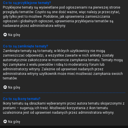
Co to są przyklejone tematy?
Przyklejone tematy są wyświetlane pod ogłoszeniami na pierwszej stronie
przeglądu tematów. Często są one dość ważne, więc należy je przeczytać,
gdy tylko jest to możliwe. Podobnie, jak uprawnienia zamieszczania
ogłoszeń i globalnych ogłoszeń, uprawnienia przyklejania tematów są
nadawane przez administratora witryny.
Na górę
Co to są zamknięte tematy?
Zamknięte tematy są to tematy, w których użytkownicy nie mogą
zamieszczać odpowiedzi, a wszystkie zawarte w nich ankiety zostały
automatycznie zakończone w momencie zamykania tematu. Tematy mogą
być zamykane z wielu powodów i robią to moderatorzy forum lub
administratorzy witryny. Zależnie od uprawnień nadanych przez
administratora witryny użytkownik może mieć możliwość zamykania swoich
tematów.
Na górę
Co to są ikony tematu?
Ikony tematu są obrazkami wybieranymi przez autora tematu skojarzonymi z
postami – sugerują ich treść. Możliwość korzystania z ikon tematu
uzależniona jest od uprawnień nadanych przez administratora witryny.
Na górę