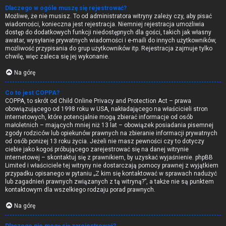
Dlaczego w ogóle muszę się rejestrować?
Możliwe, że nie musisz. To od administratora witryny zależy czy, aby pisać
wiadomości, konieczna jest rejestracja. Niemniej rejestracja umożliwia
dostęp do dodatkowych funkcji niedostępnych dla gości, takich jak własny
awatar, wysyłanie prywatnych wiadomości i e-maili do innych użytkowników,
możliwość przypisania do grup użytkowników itp. Rejestracja zajmuje tylko
chwilę, więc zaleca się jej wykonanie.
Na górę
Co to jest COPPA?
COPPA, to skrót od Child Online Privacy and Protection Act – prawa
obowiązującego od 1998 roku w USA, nakładającego na właścicieli stron
internetowych, które potencjalnie mogą zbierać informacje od osób
małoletnich – mających mniej niż 13 lat – obowiązek posiadania pisemnej
zgody rodziców lub opiekunów prawnych na zbieranie informacji prywatnych
od osób poniżej 13 roku życia. Jeżeli nie masz pewności czy to dotyczy
ciebie jako kogoś próbującego zarejestrować się na danej witrynie
internetowej – skontaktuj się z prawnikiem, by uzyskać wyjaśnienie. phpBB
Limited i właściciele tej witryny nie dostarczają pomocy prawnej z wyjątkiem
przypadku opisanego w pytaniu „Z kim się kontaktować w sprawach nadużyć
lub zagadnień prawnych związanych z tą witryną?”, a także nie są punktem
kontaktowym dla wszelkiego rodzaju porad prawnych.
Na górę