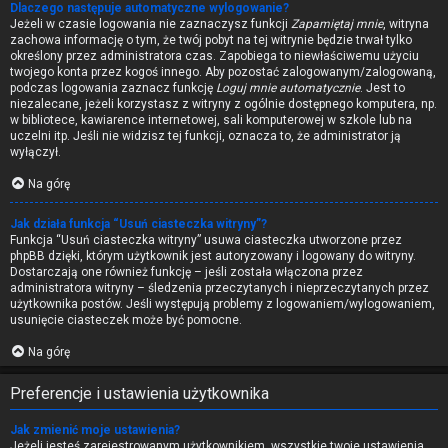
Dlaczego następuje automatyczne wylogowanie?
Jeżeli w czasie logowania nie zaznaczysz funkcji
Zapamiętaj mnie
, witryna
zachowa informację o tym, że twój pobyt na tej witrynie będzie trwał tylko
określony przez administratora czas. Zapobiega to niewłaściwemu użyciu
twojego konta przez kogoś innego. Aby pozostać zalogowanym/zalogowaną,
podczas logowania zaznacz funkcję
Loguj mnie automatycznie
. Jest to
niezalecane, jeżeli korzystasz z witryny z ogólnie dostępnego komputera, np.
w bibliotece, kawiarence internetowej, sali komputerowej w szkole lub na
uczelni itp. Jeśli nie widzisz tej funkcji, oznacza to, że administrator ją
wyłączył.
Na górę
Jak działa funkcja “Usuń ciasteczka witryny”?
Funkcja “Usuń ciasteczka witryny” usuwa ciasteczka utworzone przez
phpBB dzięki, którym użytkownik jest autoryzowany i logowany do witryny.
Dostarczają one również funkcję – jeśli została włączona przez
administratora witryny – śledzenia przeczytanych i nieprzeczytanych przez
użytkownika postów. Jeśli występują problemy z logowaniem/wylogowaniem,
usunięcie ciasteczek może być pomocne.
Na górę
Preferencje i ustawienia użytkownika
Jak zmienić moje ustawienia?
Jeżeli jesteś zarejestrowanym użytkownikiem, wszystkie twoje ustawienia