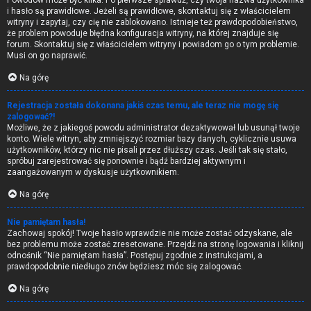
Powodów może być kilka. Po pierwsze sprawdź, czy twoja nazwa użytkownika
i hasło są prawidłowe. Jeżeli są prawidłowe, skontaktuj się z właścicielem
witryny i zapytaj, czy cię nie zablokowano. Istnieje też prawdopodobieństwo,
że problem powoduje błędna konfiguracja witryny, na której znajduje się
forum. Skontaktuj się z właścicielem witryny i powiadom go o tym problemie.
Musi on go naprawić.
Na górę
Rejestracja została dokonana jakiś czas temu, ale teraz nie mogę się
zalogować?!
Możliwe, że z jakiegoś powodu administrator dezaktywował lub usunął twoje
konto. Wiele witryn, aby zmniejszyć rozmiar bazy danych, cyklicznie usuwa
użytkowników, którzy nic nie pisali przez dłuższy czas. Jeśli tak się stało,
spróbuj zarejestrować się ponownie i bądź bardziej aktywnym i
zaangażowanym w dyskusje użytkownikiem.
Na górę
Nie pamiętam hasła!
Zachowaj spokój! Twoje hasło wprawdzie nie może zostać odzyskane, ale
bez problemu może zostać zresetowane. Przejdź na stronę logowania i kliknij
odnośnik “Nie pamiętam hasła”. Postępuj zgodnie z instrukcjami, a
prawdopodobnie niedługo znów będziesz móc się zalogować.
Na górę