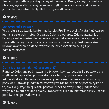
Jest on wyświetlany poniżej nazwy użytkownika. Drugi, zazwyczaj większy
obrazek, wyświetlany powyżej nazwy użytkownika jest znany jako awatar i
jest unikatowy lub osobisty dla każdego użytkownika.
Na górę
Jak wyświetlić awatar?
W panelu zarządzania kontem na karcie „Profil” w sekcji „Awatar”, używając
jednej z czterech metod: Gravatar, Galeria awatarów, Zdalny awatar lub
Prześlij awatar, można dodać awatar. Wyświetlanie awatarów i sposób ich
wyświetlania są uzależnione od administratora witryny. Jeśli nie można
używać awatarów na danej witrynie, należy skontaktować się z jej
administratorem.
Na górę
Co to jest ranga i jak można ją zmienić?
Rangi wyświetlane pod nazwami użytkowników oznaczają, ile postów dany
użytkownik napisał lub jaki ma status na forum, np. moderatora czy
administratora. Użytkownicy nie mogą bezpośrednio zmieniać stylu rang,
ponieważ ustawia je administrator witryny. Nie należy pisać postów tylko po
to, aby zwiększyć swój licznik postów i przez to swoją rangę. Większość
witryn nie toleruje takich działań i moderator lub administrator obniży licznik
postów takiego użytkownika.
Na górę