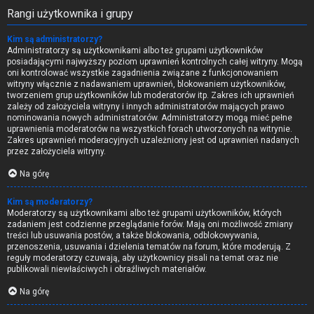
Rangi użytkownika i grupy
Kim są administratorzy?
Administratorzy są użytkownikami albo też grupami użytkowników
posiadającymi najwyższy poziom uprawnień kontrolnych całej witryny. Mogą
oni kontrolować wszystkie zagadnienia związane z funkcjonowaniem
witryny włącznie z nadawaniem uprawnień, blokowaniem użytkowników,
tworzeniem grup użytkowników lub moderatorów itp. Zakres ich uprawnień
zależy od założyciela witryny i innych administratorów mających prawo
nominowania nowych administratorów. Administratorzy mogą mieć pełne
uprawnienia moderatorów na wszystkich forach utworzonych na witrynie.
Zakres uprawnień moderacyjnych uzależniony jest od uprawnień nadanych
przez założyciela witryny.
Na górę
Kim są moderatorzy?
Moderatorzy są użytkownikami albo też grupami użytkowników, których
zadaniem jest codzienne przeglądanie forów. Mają oni możliwość zmiany
treści lub usuwania postów, a także blokowania, odblokowywania,
przenoszenia, usuwania i dzielenia tematów na forum, które moderują. Z
reguły moderatorzy czuwają, aby użytkownicy pisali na temat oraz nie
publikowali niewłaściwych i obraźliwych materiałów.
Na górę