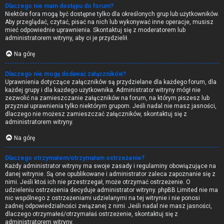
Dlaczego nie mam dostępu do forum?
Niektóre fora mogą być dostępne tylko dla określonych grup lub użytkowników.
Aby przeglądać, czytać, pisać na nich lub wykonywać inne operacje, musisz
mieć odpowiednie uprawnienia. Skontaktuj się z moderatorem lub
administratorem witryny, aby ci je przydzielił.
Na górę
Dlaczego nie mogę dodawać załączników?
Uprawnienia dotyczące załączników są przydzielane dla każdego forum, dla
każdej grupy i dla każdego użytkownika. Administrator witryny mógł nie
zezwolić na zamieszczanie załączników na forum, na którym piszesz lub
przyznał uprawnienia tylko niektórym grupom. Jeśli nadal nie masz jasności,
dlaczego nie możesz zamieszczać załączników, skontaktuj się z
administratorem witryny.
Na górę
Dlaczego otrzymałem/otrzymałam ostrzeżenie?
Każdy administrator witryny ma swoje zasady i regulaminy obowiązujące na
danej witrynie. Są one opublikowane i administrator zaleca zapoznanie się z
nimi. Jeśli ktoś ich nie przestrzegał, może otrzymać ostrzeżenie. O
udzieleniu ostrzeżenia decyduje administrator witryny. phpBB Limited nie ma
nic wspólnego z ostrzeżeniami udzielanymi na tej witrynie i nie ponosi
żadnej odpowiedzialności związanej z nimi. Jeśli nadal nie masz jasności,
dlaczego otrzymałeś/otrzymałaś ostrzeżenie, skontaktuj się z
administratorem witryny.