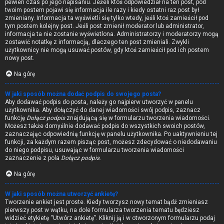
pewien czas po jego napisaniu. Jeżeli ktoś odpowiedział na ten post, pod
twoim postem pojawi się informacja ile razy i kiedy ostatni raz post był
zmieniany. Informacja ta wyświetli się tylko wtedy, jeśli ktoś zamieścił pod
tym postem kolejny post. Jeśli post zmienił moderator lub administrator,
informacja ta nie zostanie wyświetlona. Administratorzy i moderatorzy mogą
zostawić notatkę z informacją, dlaczego ten post zmieniali. Zwykli
użytkownicy nie mogą usuwać postów, gdy ktoś zamieścił pod ich postem
nowy post.
Na górę
W jaki sposób można dodać podpis do swojego posta?
Aby dodawać podpis do posta, należy go najpierw utworzyć w panelu
użytkownika. Aby dołączyć do danej wiadomości swój podpis, zaznacz
funkcję
Dołącz podpis
znajdującą się w formularzu tworzenia wiadomości.
Możesz także domyślnie dodawać podpis do wszystkich swoich postów,
zaznaczając odpowiednią funkcję w panelu użytkownika. Po uaktywnieniu tej
funkcji, za każdym razem pisząc post, możesz zdecydować o niedodawaniu
do niego podpisu, usuwając w formularzu tworzenia wiadomości
zaznaczenie z pola
Dołącz podpis
.
Na górę
W jaki sposób można utworzyć ankietę?
Tworzenie ankiet jest proste. Kiedy tworzysz nowy temat bądź zmieniasz
pierwszy post w wątku, na dole formularza tworzenia tematu będziesz
widzieć etykietę “Utwórz ankietę”. Kliknij ją i w otworzonym formularzu podaj