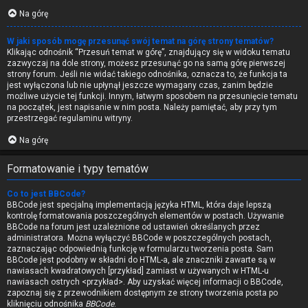
Na górę
W jaki sposób mogę przesunąć swój temat na górę strony tematów?
Klikając odnośnik “Przesuń temat w górę”, znajdujący się w widoku tematu
zazwyczaj na dole strony, możesz przesunąć go na samą górę pierwszej
strony forum. Jeśli nie widać takiego odnośnika, oznacza to, że funkcja ta
jest wyłączona lub nie upłynął jeszcze wymagany czas, zanim będzie
możliwe użycie tej funkcji. Innym, łatwym sposobem na przesunięcie tematu
na początek, jest napisanie w nim posta. Należy pamiętać, aby przy tym
przestrzegać regulaminu witryny.
Na górę
Formatowanie i typy tematów
Co to jest BBCode?
BBCode jest specjalną implementacją języka HTML, która daje lepszą
kontrolę formatowania poszczególnych elementów w postach. Używanie
BBCode na forum jest uzależnione od ustawień określanych przez
administratora. Można wyłączyć BBCode w poszczególnych postach,
zaznaczając odpowiednią funkcję w formularzu tworzenia posta. Sam
BBCode jest podobny w składni do HTML-a, ale znaczniki zawarte są w
nawiasach kwadratowych [przykład] zamiast w używanych w HTML-u
nawiasach ostrych <przykład>. Aby uzyskać więcej informacji o BBCode,
zapoznaj się z przewodnikiem dostępnym ze strony tworzenia posta po
kliknięciu odnośnika
BBCode
.