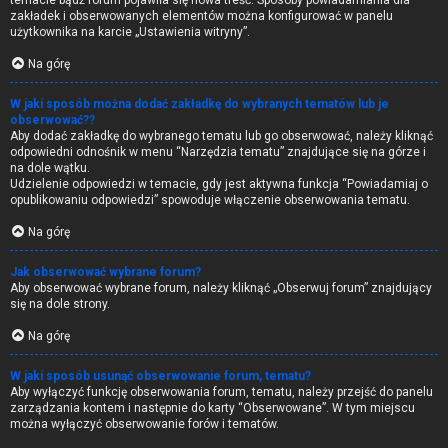
temacie bądź forum pojawiła się nowa treść. Sposoby powiadamiania dla
zakładek i obserwowanych elementów można konfigurować w panelu
użytkownika na karcie „Ustawienia witryny”.
Na górę
W jaki sposób można dodać zakładkę do wybranych tematów lub je
obserwować??
Aby dodać zakładkę do wybranego tematu lub go obserwować, należy kliknąć
odpowiedni odnośnik w menu “Narzędzia tematu” znajdujące się na górze i
na dole wątku.
Udzielenie odpowiedzi w temacie, gdy jest aktywna funkcja “Powiadamiaj o
opublikowaniu odpowiedzi” spowoduje włączenie obserwowania tematu.
Na górę
Jak obserwować wybrane forum?
Aby obserwować wybrane forum, należy kliknąć „Obserwuj forum” znajdujący
się na dole strony.
Na górę
W jaki sposób usunąć obserwowanie forum, tematu?
Aby wyłączyć funkcję obserwowania forum, tematu, należy przejść do panelu
zarządzania kontem i następnie do karty “Obserwowane”. W tym miejscu
można wyłączyć obserwowanie forów i tematów.