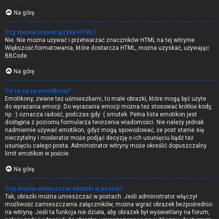
Na górę
Czy można używać języka HTML?
Nie. Nie można używać i przetwarzać znaczników HTML na tej witrynie.
Większość formatowania, które dostarcza HTML, można uzyskać, używając
BBCode.
Na górę
Co to są są emotikony?
Emotikony, zwane też uśmieszkami, to małe obrazki, które mogą być użyte
do wyrażania emocji. Do wyrażania emocji można też stosować krótkie kody,
np. :) oznacza radość, podczas gdy :( smutek. Pełna lista emotikon jest
dostępna z poziomu formularza tworzenia wiadomości. Nie należy jednak
nadmiernie używać emotikon, gdyż mogą spowodować, że post stanie się
nieczytelny i moderator może podjąć decyzję o ich usunięciu bądź też
usunięciu całego posta. Administrator witryny może określić dopuszczalny
limit emotikon w poście.
Na górę
Czy można umieszczać obrazki w poście?
Tak, obrazki można umieszczać w postach. Jeśli administrator włączył
możliwość zamieszczania załączników, można wgrać obrazek bezpośrednio
na witrynę. Jeśli ta funkcja nie działa, aby obrazek był wyświetlany na forum,