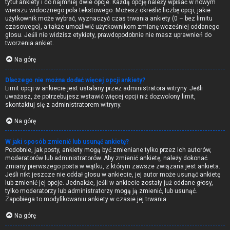
tytuł ankiety i co najmniej dwie opcje. Każdą opcję należy wpisać w nowym
wierszu widocznego pola tekstowego. Możesz określić liczbę opcji, jakie
użytkownik może wybrać, wyznaczyć czas trwania ankiety (0 – bez limitu
czasowego), a także umożliwić użytkownikom zmianę wcześniej oddanego
głosu. Jeśli nie widzisz etykiety, prawdopodobnie nie masz uprawnień do
tworzenia ankiet.
Na górę
Dlaczego nie można dodać więcej opcji ankiety?
Limit opcji w ankiecie jest ustalany przez administratora witryny. Jeśli
uważasz, że potrzebujesz wstawić więcej opcji niż dozwolony limit,
skontaktuj się z administratorem witryny.
Na górę
W jaki sposób zmienić lub usunąć ankietę?
Podobnie, jak posty, ankiety mogą być zmieniane tylko przez ich autorów,
moderatorów lub administratorów. Aby zmienić ankietę, należy dokonać
zmiany pierwszego posta w wątku, z którym zawsze związana jest ankieta.
Jeśli nikt jeszcze nie oddał głosu w ankiecie, jej autor może usunąć ankietę
lub zmienić jej opcje. Jednakże, jeśli w ankiecie zostały już oddane głosy,
tylko moderatorzy lub administratorzy mogą ją zmienić, lub usunąć.
Zapobiega to modyfikowaniu ankiety w czasie jej trwania.
Na górę