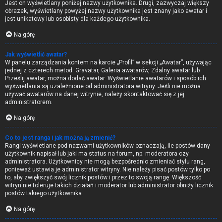
Jest on wyświetlany poniżej nazwy użytkownika. Drugi, zazwyczaj większy
obrazek, wyświetlany powyżej nazwy użytkownika jest znany jako awatar i
jest unikatowy lub osobisty dla każdego użytkownika.
Na górę
Jak wyświetlić awatar?
W panelu zarządzania kontem na karcie „Profil” w sekcji „Awatar”, używając
jednej z czterech metod: Gravatar, Galeria awatarów, Zdalny awatar lub
Prześlij awatar, można dodać awatar. Wyświetlanie awatarów i sposób ich
wyświetlania są uzależnione od administratora witryny. Jeśli nie można
używać awatarów na danej witrynie, należy skontaktować się z jej
administratorem.
Na górę
Co to jest ranga i jak można ją zmienić?
Rangi wyświetlane pod nazwami użytkowników oznaczają, ile postów dany
użytkownik napisał lub jaki ma status na forum, np. moderatora czy
administratora. Użytkownicy nie mogą bezpośrednio zmieniać stylu rang,
ponieważ ustawia je administrator witryny. Nie należy pisać postów tylko po
to, aby zwiększyć swój licznik postów i przez to swoją rangę. Większość
witryn nie toleruje takich działań i moderator lub administrator obniży licznik
postów takiego użytkownika.
Na górę