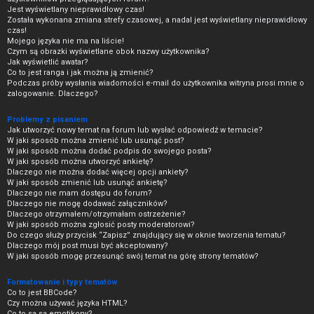
Jest wyświetlany nieprawidłowy czas!
Została wykonana zmiana strefy czasowej, a nadal jest wyświetlany nieprawidłowy
czas!
Mojego języka nie ma na liście!
Czym są obrazki wyświetlane obok nazwy użytkownika?
Jak wyświetlić awatar?
Co to jest ranga i jak można ją zmienić?
Podczas próby wysłania wiadomości e-mail do użytkownika witryna prosi mnie o
zalogowanie. Dlaczego?
Problemy z pisaniem
Jak utworzyć nowy temat na forum lub wysłać odpowiedź w temacie?
W jaki sposób można zmienić lub usunąć post?
W jaki sposób można dodać podpis do swojego posta?
W jaki sposób można utworzyć ankietę?
Dlaczego nie można dodać więcej opcji ankiety?
W jaki sposób zmienić lub usunąć ankietę?
Dlaczego nie mam dostępu do forum?
Dlaczego nie mogę dodawać załączników?
Dlaczego otrzymałem/otrzymałam ostrzeżenie?
W jaki sposób można zgłosić posty moderatorowi?
Do czego służy przycisk “Zapisz” znajdujący się w oknie tworzenia tematu?
Dlaczego mój post musi być akceptowany?
W jaki sposób mogę przesunąć swój temat na górę strony tematów?
Formatowanie i typy tematów
Co to jest BBCode?
Czy można używać języka HTML?
Co to są są emotikony?