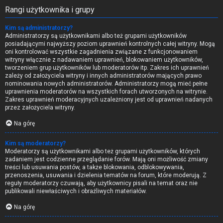
Rangi użytkownika i grupy
Kim są administratorzy?
Administratorzy są użytkownikami albo też grupami użytkowników
posiadającymi najwyższy poziom uprawnień kontrolnych całej witryny. Mogą
oni kontrolować wszystkie zagadnienia związane z funkcjonowaniem
witryny włącznie z nadawaniem uprawnień, blokowaniem użytkowników,
tworzeniem grup użytkowników lub moderatorów itp. Zakres ich uprawnień
zależy od założyciela witryny i innych administratorów mających prawo
nominowania nowych administratorów. Administratorzy mogą mieć pełne
uprawnienia moderatorów na wszystkich forach utworzonych na witrynie.
Zakres uprawnień moderacyjnych uzależniony jest od uprawnień nadanych
przez założyciela witryny.
Na górę
Kim są moderatorzy?
Moderatorzy są użytkownikami albo też grupami użytkowników, których
zadaniem jest codzienne przeglądanie forów. Mają oni możliwość zmiany
treści lub usuwania postów, a także blokowania, odblokowywania,
przenoszenia, usuwania i dzielenia tematów na forum, które moderują. Z
reguły moderatorzy czuwają, aby użytkownicy pisali na temat oraz nie
publikowali niewłaściwych i obraźliwych materiałów.
Na górę