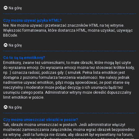
Na górę
Czy można używać języka HTML?
Nie. Nie można używać i przetwarzać znaczników HTML na tej witrynie.
Większość formatowania, które dostarcza HTML, można uzyskać, używając
BBCode.
Na górę
Co to są są emotikony?
Emotikony, zwane też uśmieszkami, to małe obrazki, które mogą być użyte
do wyrażania emocji. Do wyrażania emocji można też stosować krótkie kody,
np. :) oznacza radość, podczas gdy :( smutek. Pełna lista emotikon jest
dostępna z poziomu formularza tworzenia wiadomości. Nie należy jednak
nadmiernie używać emotikon, gdyż mogą spowodować, że post stanie się
nieczytelny i moderator może podjąć decyzję o ich usunięciu bądź też
usunięciu całego posta. Administrator witryny może określić dopuszczalny
limit emotikon w poście.
Na górę
Czy można umieszczać obrazki w poście?
Tak, obrazki można umieszczać w postach. Jeśli administrator włączył
możliwość zamieszczania załączników, można wgrać obrazek bezpośrednio
na witrynę. Jeśli ta funkcja nie działa, aby obrazek był wyświetlany na forum,