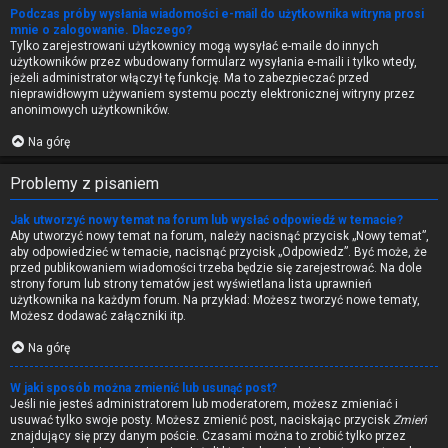
Podczas próby wysłania wiadomości e-mail do użytkownika witryna prosi
mnie o zalogowanie. Dlaczego?
Tylko zarejestrowani użytkownicy mogą wysyłać e-maile do innych
użytkowników przez wbudowany formularz wysyłania e-maili i tylko wtedy,
jeżeli administrator włączył tę funkcję. Ma to zabezpieczać przed
nieprawidłowym używaniem systemu poczty elektronicznej witryny przez
anonimowych użytkowników.
Na górę
Problemy z pisaniem
Jak utworzyć nowy temat na forum lub wysłać odpowiedź w temacie?
Aby utworzyć nowy temat na forum, należy nacisnąć przycisk „Nowy temat”,
aby odpowiedzieć w temacie, nacisnąć przycisk „Odpowiedz”. Być może, że
przed publikowaniem wiadomości trzeba będzie się zarejestrować. Na dole
strony forum lub strony tematów jest wyświetlana lista uprawnień
użytkownika na każdym forum. Na przykład: Możesz tworzyć nowe tematy,
Możesz dodawać załączniki itp.
Na górę
W jaki sposób można zmienić lub usunąć post?
Jeśli nie jesteś administratorem lub moderatorem, możesz zmieniać i
usuwać tylko swoje posty. Możesz zmienić post, naciskając przycisk
Zmień
znajdujący się przy danym poście. Czasami można to zrobić tylko przez