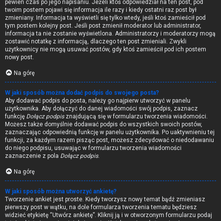
pewien czas po jego napisaniu. Jeżeli ktoś odpowiedział na ten post, pod
twoim postem pojawi się informacja ile razy i kiedy ostatni raz post był
zmieniany. Informacja ta wyświetli się tylko wtedy, jeśli ktoś zamieścił pod
tym postem kolejny post. Jeśli post zmienił moderator lub administrator,
informacja ta nie zostanie wyświetlona. Administratorzy i moderatorzy mogą
zostawić notatkę z informacją, dlaczego ten post zmieniali. Zwykli
użytkownicy nie mogą usuwać postów, gdy ktoś zamieścił pod ich postem
nowy post.
Na górę
W jaki sposób można dodać podpis do swojego posta?
Aby dodawać podpis do posta, należy go najpierw utworzyć w panelu
użytkownika. Aby dołączyć do danej wiadomości swój podpis, zaznacz
funkcję
Dołącz podpis
znajdującą się w formularzu tworzenia wiadomości.
Możesz także domyślnie dodawać podpis do wszystkich swoich postów,
zaznaczając odpowiednią funkcję w panelu użytkownika. Po uaktywnieniu tej
funkcji, za każdym razem pisząc post, możesz zdecydować o niedodawaniu
do niego podpisu, usuwając w formularzu tworzenia wiadomości
zaznaczenie z pola
Dołącz podpis
.
Na górę
W jaki sposób można utworzyć ankietę?
Tworzenie ankiet jest proste. Kiedy tworzysz nowy temat bądź zmieniasz
pierwszy post w wątku, na dole formularza tworzenia tematu będziesz
widzieć etykietę “Utwórz ankietę”. Kliknij ją i w otworzonym formularzu podaj