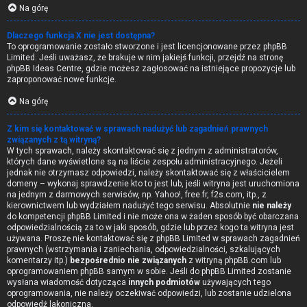
Na górę
Dlaczego funkcja X nie jest dostępna?
To oprogramowanie zostało stworzone i jest licencjonowane przez phpBB
Limited. Jeśli uważasz, że brakuje w nim jakiejś funkcji, przejdź na stronę
phpBB Ideas Centre
, gdzie możesz zagłosować na istniejące propozycje lub
zaproponować nowe funkcje.
Na górę
Z kim się kontaktować w sprawach nadużyć lub zagadnień prawnych
związanych z tą witryną?
W tych sprawach, należy skontaktować się z jednym z administratorów,
których dane wyświetlone są na liście zespołu administracyjnego. Jeżeli
jednak nie otrzymasz odpowiedzi, należy skontaktować się z właścicielem
domeny – wykonaj sprawdzenie
kto to jest
lub, jeśli witryna jest uruchomiona
na jednym z darmowych serwisów, np. Yahoo!, free.fr, f2s.com, itp., z
kierownictwem lub wydziałem nadużyć tego serwisu. Absolutnie
nie należy
do kompetencji phpBB Limited i nie może ona w żaden sposób być obarczana
odpowiedzialnością za to w jaki sposób, gdzie lub przez kogo ta witryna jest
używana. Proszę nie kontaktować się z phpBB Limited w sprawach zagadnień
prawnych (wstrzymania i zaniechania, odpowiedzialności, szkalujących
komentarzy itp.)
bezpośrednio nie związanych
z witryną phpBB.com lub
oprogramowaniem phpBB samym w sobie. Jeśli do phpBB Limited zostanie
wysłana wiadomość dotycząca
innych podmiotów
używających tego
oprogramowania, nie należy oczekiwać odpowiedzi, lub zostanie udzielona
odpowiedź lakoniczna.