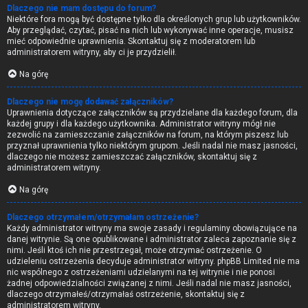
Dlaczego nie mam dostępu do forum?
Niektóre fora mogą być dostępne tylko dla określonych grup lub użytkowników.
Aby przeglądać, czytać, pisać na nich lub wykonywać inne operacje, musisz
mieć odpowiednie uprawnienia. Skontaktuj się z moderatorem lub
administratorem witryny, aby ci je przydzielił.
Na górę
Dlaczego nie mogę dodawać załączników?
Uprawnienia dotyczące załączników są przydzielane dla każdego forum, dla
każdej grupy i dla każdego użytkownika. Administrator witryny mógł nie
zezwolić na zamieszczanie załączników na forum, na którym piszesz lub
przyznał uprawnienia tylko niektórym grupom. Jeśli nadal nie masz jasności,
dlaczego nie możesz zamieszczać załączników, skontaktuj się z
administratorem witryny.
Na górę
Dlaczego otrzymałem/otrzymałam ostrzeżenie?
Każdy administrator witryny ma swoje zasady i regulaminy obowiązujące na
danej witrynie. Są one opublikowane i administrator zaleca zapoznanie się z
nimi. Jeśli ktoś ich nie przestrzegał, może otrzymać ostrzeżenie. O
udzieleniu ostrzeżenia decyduje administrator witryny. phpBB Limited nie ma
nic wspólnego z ostrzeżeniami udzielanymi na tej witrynie i nie ponosi
żadnej odpowiedzialności związanej z nimi. Jeśli nadal nie masz jasności,
dlaczego otrzymałeś/otrzymałaś ostrzeżenie, skontaktuj się z
administratorem witryny.