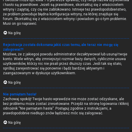
Powodów może być kilka. Po pierwsze sprawdź, czy twoja nazwa użytkownika
i hasło są prawidłowe. Jeżeli są prawidłowe, skontaktuj się z właścicielem
witryny i zapytaj, czy cię nie zablokowano. Istnieje też prawdopodobieństwo,
że problem powoduje błędna konfiguracja witryny, na której znajduje się
forum. Skontaktuj się z właścicielem witryny i powiadom go o tym problemie.
Musi on go naprawić.
Na górę
Rejestracja została dokonana jakiś czas temu, ale teraz nie mogę się
zalogować?!
Możliwe, że z jakiegoś powodu administrator dezaktywował lub usunął twoje
konto. Wiele witryn, aby zmniejszyć rozmiar bazy danych, cyklicznie usuwa
użytkowników, którzy nic nie pisali przez dłuższy czas. Jeśli tak się stało,
spróbuj zarejestrować się ponownie i bądź bardziej aktywnym i
zaangażowanym w dyskusje użytkownikiem.
Na górę
Nie pamiętam hasła!
Zachowaj spokój! Twoje hasło wprawdzie nie może zostać odzyskane, ale
bez problemu może zostać zresetowane. Przejdź na stronę logowania i kliknij
odnośnik “Nie pamiętam hasła”. Postępuj zgodnie z instrukcjami, a
prawdopodobnie niedługo znów będziesz móc się zalogować.
Na górę