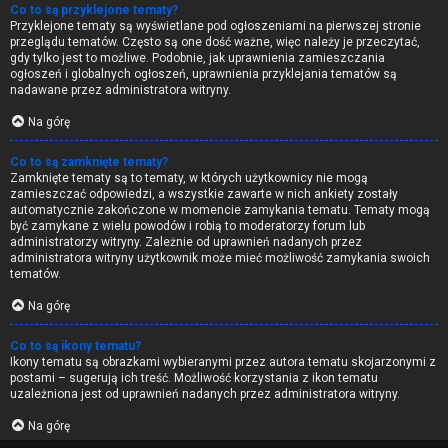
Co to są przyklejone tematy?
Przyklejone tematy są wyświetlane pod ogłoszeniami na pierwszej stronie
przeglądu tematów. Często są one dość ważne, więc należy je przeczytać,
gdy tylko jest to możliwe. Podobnie, jak uprawnienia zamieszczania
ogłoszeń i globalnych ogłoszeń, uprawnienia przyklejania tematów są
nadawane przez administratora witryny.
Na górę
Co to są zamknięte tematy?
Zamknięte tematy są to tematy, w których użytkownicy nie mogą
zamieszczać odpowiedzi, a wszystkie zawarte w nich ankiety zostały
automatycznie zakończone w momencie zamykania tematu. Tematy mogą
być zamykane z wielu powodów i robią to moderatorzy forum lub
administratorzy witryny. Zależnie od uprawnień nadanych przez
administratora witryny użytkownik może mieć możliwość zamykania swoich
tematów.
Na górę
Co to są ikony tematu?
Ikony tematu są obrazkami wybieranymi przez autora tematu skojarzonymi z
postami – sugerują ich treść. Możliwość korzystania z ikon tematu
uzależniona jest od uprawnień nadanych przez administratora witryny.
Na górę