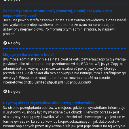
Została wykonana zmiana strefy czasowej, a nadal jest wyświetlany
nieprawidłowy czas!
Jeżeli na pewno strefa czasowa została ustawiona prawidłowo, a czas nadal
jest wyświetlany nieprawidłowo, oznacza to, że czas na serwerze jest
ustawiony nieprawidłowo. Poinformuj o tym administratora, by naprawił
problem.
Na górę
Mojego języka nie ma na liście!
Być może administrator nie zainstalował pakietu zawierającego twoją wersję
językową albo nikt jeszcze nie przetłumaczył phpBB3 na twój język. Zapytaj
administratora witryny czy może zainstalować pakiet językowy, którego
potrzebujesz. Jeśli pakiet dla twojego języka nie istnieje, może spróbujesz go
utworzyć. Więcej informacji na ten temat można znaleźć na stronie
internetowej phpBB Limited
phpBB.pl
® lub
phpBB.com
®
Na górę
Czym są obrazki wyświetlane obok nazwy użytkownika?
Na stronie przeglądania postów, w miejscu, gdzie są wyświetlane informacje
o użytkowniku, mogą być wyświetlane dwa obrazki. Pierwszy obrazek jest
skojarzony z rangą użytkownika. W zależności od używanego stylu jest on w
formie gwiazdek, kwadracików lub kropek pokazujących, jak dużo postów
zostało napisanych przez użytkownika lub jaki jest jego status na tej witrynie.