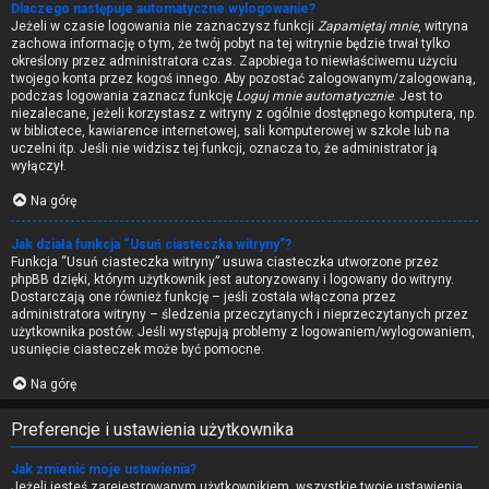
Dlaczego następuje automatyczne wylogowanie?
Jeżeli w czasie logowania nie zaznaczysz funkcji
Zapamiętaj mnie
, witryna
zachowa informację o tym, że twój pobyt na tej witrynie będzie trwał tylko
określony przez administratora czas. Zapobiega to niewłaściwemu użyciu
twojego konta przez kogoś innego. Aby pozostać zalogowanym/zalogowaną,
podczas logowania zaznacz funkcję
Loguj mnie automatycznie
. Jest to
niezalecane, jeżeli korzystasz z witryny z ogólnie dostępnego komputera, np.
w bibliotece, kawiarence internetowej, sali komputerowej w szkole lub na
uczelni itp. Jeśli nie widzisz tej funkcji, oznacza to, że administrator ją
wyłączył.
Na górę
Jak działa funkcja “Usuń ciasteczka witryny”?
Funkcja “Usuń ciasteczka witryny” usuwa ciasteczka utworzone przez
phpBB dzięki, którym użytkownik jest autoryzowany i logowany do witryny.
Dostarczają one również funkcję – jeśli została włączona przez
administratora witryny – śledzenia przeczytanych i nieprzeczytanych przez
użytkownika postów. Jeśli występują problemy z logowaniem/wylogowaniem,
usunięcie ciasteczek może być pomocne.
Na górę
Preferencje i ustawienia użytkownika
Jak zmienić moje ustawienia?
Jeżeli jesteś zarejestrowanym użytkownikiem, wszystkie twoje ustawienia