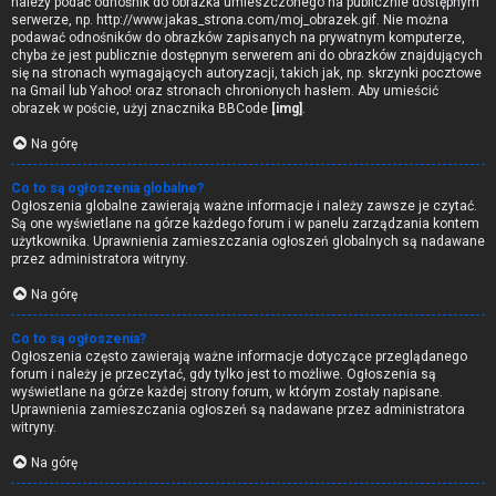
należy podać odnośnik do obrazka umieszczonego na publicznie dostępnym
serwerze, np. http://www.jakas_strona.com/moj_obrazek.gif. Nie można
podawać odnośników do obrazków zapisanych na prywatnym komputerze,
chyba że jest publicznie dostępnym serwerem ani do obrazków znajdujących
się na stronach wymagających autoryzacji, takich jak, np. skrzynki pocztowe
na Gmail lub Yahoo! oraz stronach chronionych hasłem. Aby umieścić
obrazek w poście, użyj znacznika BBCode
[img]
.
Na górę
Co to są ogłoszenia globalne?
Ogłoszenia globalne zawierają ważne informacje i należy zawsze je czytać.
Są one wyświetlane na górze każdego forum i w panelu zarządzania kontem
użytkownika. Uprawnienia zamieszczania ogłoszeń globalnych są nadawane
przez administratora witryny.
Na górę
Co to są ogłoszenia?
Ogłoszenia często zawierają ważne informacje dotyczące przeglądanego
forum i należy je przeczytać, gdy tylko jest to możliwe. Ogłoszenia są
wyświetlane na górze każdej strony forum, w którym zostały napisane.
Uprawnienia zamieszczania ogłoszeń są nadawane przez administratora
witryny.
Na górę