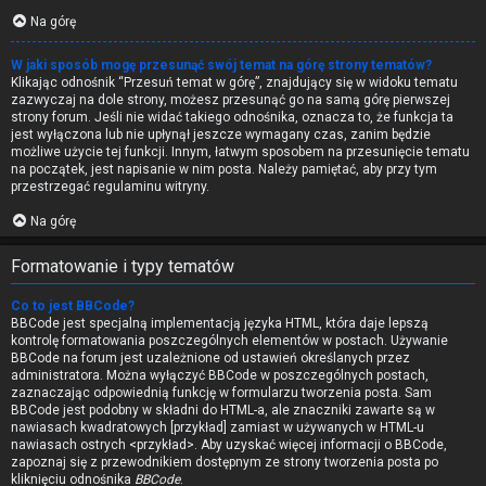
Na górę
W jaki sposób mogę przesunąć swój temat na górę strony tematów?
Klikając odnośnik “Przesuń temat w górę”, znajdujący się w widoku tematu
zazwyczaj na dole strony, możesz przesunąć go na samą górę pierwszej
strony forum. Jeśli nie widać takiego odnośnika, oznacza to, że funkcja ta
jest wyłączona lub nie upłynął jeszcze wymagany czas, zanim będzie
możliwe użycie tej funkcji. Innym, łatwym sposobem na przesunięcie tematu
na początek, jest napisanie w nim posta. Należy pamiętać, aby przy tym
przestrzegać regulaminu witryny.
Na górę
Formatowanie i typy tematów
Co to jest BBCode?
BBCode jest specjalną implementacją języka HTML, która daje lepszą
kontrolę formatowania poszczególnych elementów w postach. Używanie
BBCode na forum jest uzależnione od ustawień określanych przez
administratora. Można wyłączyć BBCode w poszczególnych postach,
zaznaczając odpowiednią funkcję w formularzu tworzenia posta. Sam
BBCode jest podobny w składni do HTML-a, ale znaczniki zawarte są w
nawiasach kwadratowych [przykład] zamiast w używanych w HTML-u
nawiasach ostrych <przykład>. Aby uzyskać więcej informacji o BBCode,
zapoznaj się z przewodnikiem dostępnym ze strony tworzenia posta po
kliknięciu odnośnika
BBCode
.