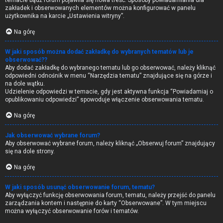
temacie bądź forum pojawiła się nowa treść. Sposoby powiadamiania dla
zakładek i obserwowanych elementów można konfigurować w panelu
użytkownika na karcie „Ustawienia witryny”.
Na górę
W jaki sposób można dodać zakładkę do wybranych tematów lub je
obserwować??
Aby dodać zakładkę do wybranego tematu lub go obserwować, należy kliknąć
odpowiedni odnośnik w menu “Narzędzia tematu” znajdujące się na górze i
na dole wątku.
Udzielenie odpowiedzi w temacie, gdy jest aktywna funkcja “Powiadamiaj o
opublikowaniu odpowiedzi” spowoduje włączenie obserwowania tematu.
Na górę
Jak obserwować wybrane forum?
Aby obserwować wybrane forum, należy kliknąć „Obserwuj forum” znajdujący
się na dole strony.
Na górę
W jaki sposób usunąć obserwowanie forum, tematu?
Aby wyłączyć funkcję obserwowania forum, tematu, należy przejść do panelu
zarządzania kontem i następnie do karty “Obserwowane”. W tym miejscu
można wyłączyć obserwowanie forów i tematów.