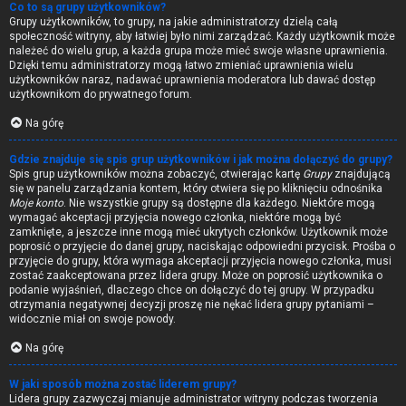
Co to są grupy użytkowników?
Grupy użytkowników, to grupy, na jakie administratorzy dzielą całą
społeczność witryny, aby łatwiej było nimi zarządzać. Każdy użytkownik może
należeć do wielu grup, a każda grupa może mieć swoje własne uprawnienia.
Dzięki temu administratorzy mogą łatwo zmieniać uprawnienia wielu
użytkowników naraz, nadawać uprawnienia moderatora lub dawać dostęp
użytkownikom do prywatnego forum.
Na górę
Gdzie znajduje się spis grup użytkowników i jak można dołączyć do grupy?
Spis grup użytkowników można zobaczyć, otwierając kartę
Grupy
znajdującą
się w panelu zarządzania kontem, który otwiera się po kliknięciu odnośnika
Moje konto
. Nie wszystkie grupy są dostępne dla każdego. Niektóre mogą
wymagać akceptacji przyjęcia nowego członka, niektóre mogą być
zamknięte, a jeszcze inne mogą mieć ukrytych członków. Użytkownik może
poprosić o przyjęcie do danej grupy, naciskając odpowiedni przycisk. Prośba o
przyjęcie do grupy, która wymaga akceptacji przyjęcia nowego członka, musi
zostać zaakceptowana przez lidera grupy. Może on poprosić użytkownika o
podanie wyjaśnień, dlaczego chce on dołączyć do tej grupy. W przypadku
otrzymania negatywnej decyzji proszę nie nękać lidera grupy pytaniami –
widocznie miał on swoje powody.
Na górę
W jaki sposób można zostać liderem grupy?
Lidera grupy zazwyczaj mianuje administrator witryny podczas tworzenia