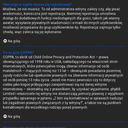
Dlaczego w ogóle muszę się rejestrować?
Możliwe, że nie musisz. To od administratora witryny zależy czy, aby pisać
wiadomości, konieczna jest rejestracja. Niemniej rejestracja umożliwia
dostęp do dodatkowych funkcji niedostępnych dla gości, takich jak własny
awatar, wysyłanie prywatnych wiadomości i e-maili do innych użytkowników,
możliwość przypisania do grup użytkowników itp. Rejestracja zajmuje tylko
chwilę, więc zaleca się jej wykonanie.
Na górę
Co to jest COPPA?
COPPA, to skrót od Child Online Privacy and Protection Act – prawa
obowiązującego od 1998 roku w USA, nakładającego na właścicieli stron
internetowych, które potencjalnie mogą zbierać informacje od osób
małoletnich – mających mniej niż 13 lat – obowiązek posiadania pisemnej
zgody rodziców lub opiekunów prawnych na zbieranie informacji prywatnych
od osób poniżej 13 roku życia. Jeżeli nie masz pewności czy to dotyczy
ciebie jako kogoś próbującego zarejestrować się na danej witrynie
internetowej – skontaktuj się z prawnikiem, by uzyskać wyjaśnienie. phpBB
Limited i właściciele tej witryny nie dostarczają pomocy prawnej z wyjątkiem
przypadku opisanego w pytaniu „Z kim się kontaktować w sprawach nadużyć
lub zagadnień prawnych związanych z tą witryną?”, a także nie są punktem
kontaktowym dla wszelkiego rodzaju porad prawnych.
Na górę