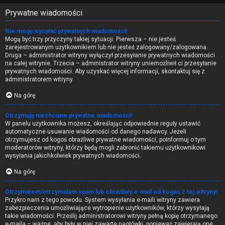
Prywatne wiadomości
Nie mogę wysyłać prywatnych wiadomości!
Mogą być trzy przyczyny takiej sytuacji. Pierwsza – nie jesteś
zarejestrowanym użytkownikiem lub nie jesteś zalogowany/zalogowana.
Druga – administrator witryny wyłączył przesyłanie prywatnych wiadomości
na całej witrynie. Trzecia – administrator witryny uniemożliwił ci przesyłanie
prywatnych wiadomości. Aby uzyskać więcej informacji, skontaktuj się z
administratorem witryny.
Na górę
Otrzymuję niechciane prywatne wiadomości!
W panelu użytkownika możesz, określając odpowiednie reguły ustawić
automatyczne usuwanie wiadomości od danego nadawcy. Jeżeli
otrzymujesz od kogoś obraźliwe prywatne wiadomości, poinformuj o tym
moderatorów witryny, którzy będą mogli zabronić takiemu użytkownikowi
wysyłania jakichkolwiek prywatnych wiadomości.
Na górę
Otrzymałem/otrzymałam spam lub obraźliwy e-mail od kogoś z tej witryny!
Przykro nam z tego powodu. System wysyłania e-maili witryny zawiera
zabezpieczenia umożliwiające wytropienie użytkowników, którzy wysyłają
takie wiadomości. Prześlij administratorowi witryny pełną kopię otrzymanego
e-maila – ważne, aby były w niej zawarte nagłówki, ponieważ zawierają one