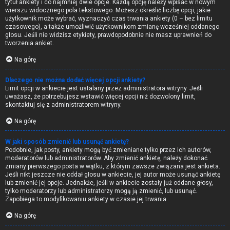
tytuł ankiety i co najmniej dwie opcje. Każdą opcję należy wpisać w nowym
wierszu widocznego pola tekstowego. Możesz określić liczbę opcji, jakie
użytkownik może wybrać, wyznaczyć czas trwania ankiety (0 – bez limitu
czasowego), a także umożliwić użytkownikom zmianę wcześniej oddanego
głosu. Jeśli nie widzisz etykiety, prawdopodobnie nie masz uprawnień do
tworzenia ankiet.
Na górę
Dlaczego nie można dodać więcej opcji ankiety?
Limit opcji w ankiecie jest ustalany przez administratora witryny. Jeśli
uważasz, że potrzebujesz wstawić więcej opcji niż dozwolony limit,
skontaktuj się z administratorem witryny.
Na górę
W jaki sposób zmienić lub usunąć ankietę?
Podobnie, jak posty, ankiety mogą być zmieniane tylko przez ich autorów,
moderatorów lub administratorów. Aby zmienić ankietę, należy dokonać
zmiany pierwszego posta w wątku, z którym zawsze związana jest ankieta.
Jeśli nikt jeszcze nie oddał głosu w ankiecie, jej autor może usunąć ankietę
lub zmienić jej opcje. Jednakże, jeśli w ankiecie zostały już oddane głosy,
tylko moderatorzy lub administratorzy mogą ją zmienić, lub usunąć.
Zapobiega to modyfikowaniu ankiety w czasie jej trwania.
Na górę