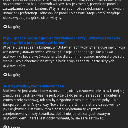
są zapisywane w bazie danych witryny. Aby je zmienić, przejdź do panelu
zarządzania swoim kontem. W tym miejscu możesz dokonać zmian swoich
ustawień i preferencji. Odnośnik do panelu o nazwie “Moje konto” znajduje
się zazwyczaj na górze stron witryny.
Na górę
W jaki sposób można zapobiec wyświetlaniu nazwy użytkownika na liście
użytkowników przeglądających forum?
W panelu zarządzania kontem, w “Ustawieniach witryny” znajduje się funkcja
Nie pokazuj statusu online
. Włącz tę funkcję, zaznaczając
Tak
. Nazwa
użytkownika będzie wyświetlana tylko dla administratorów, moderatorów i dla
ciebie. Twoja obecność na witrynie będzie wykazana w liczbie ukrytych
użytkowników.
Na górę
Jest wyświetlany nieprawidłowy czas!
Możliwe, że jest wyświetlany czas z innej strefy czasowej, niż ta, w której się
znajdujesz. Jeśli tak właśnie jest, przejdź do panelu zarządzania kontem i
zmień strefę czasową, tak aby była zgodna z twoim miejscem pobytu. Np.
Europa centralna, Afryka, czy Nowa Zelandia. Zmiana strefy czasowej, tak
jak i większości ustawień, może zostać wykonana tylko przez
zarejestrowanych użytkowników. Jeżeli nie jesteś zarejestrowanym
użytkownikiem – teraz jest dobry moment, by się zarejestrować.
Na górę