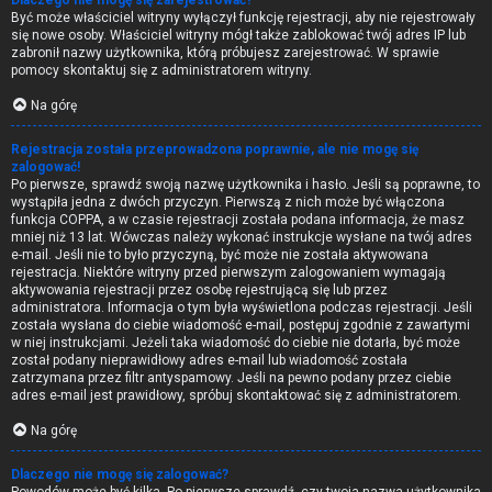
Dlaczego nie mogę się zarejestrować?
Być może właściciel witryny wyłączył funkcję rejestracji, aby nie rejestrowały
się nowe osoby. Właściciel witryny mógł także zablokować twój adres IP lub
zabronił nazwy użytkownika, którą próbujesz zarejestrować. W sprawie
pomocy skontaktuj się z administratorem witryny.
Na górę
Rejestracja została przeprowadzona poprawnie, ale nie mogę się
zalogować!
Po pierwsze, sprawdź swoją nazwę użytkownika i hasło. Jeśli są poprawne, to
wystąpiła jedna z dwóch przyczyn. Pierwszą z nich może być włączona
funkcja COPPA, a w czasie rejestracji została podana informacja, że masz
mniej niż 13 lat. Wówczas należy wykonać instrukcje wysłane na twój adres
e-mail. Jeśli nie to było przyczyną, być może nie została aktywowana
rejestracja. Niektóre witryny przed pierwszym zalogowaniem wymagają
aktywowania rejestracji przez osobę rejestrującą się lub przez
administratora. Informacja o tym była wyświetlona podczas rejestracji. Jeśli
została wysłana do ciebie wiadomość e-mail, postępuj zgodnie z zawartymi
w niej instrukcjami. Jeżeli taka wiadomość do ciebie nie dotarła, być może
został podany nieprawidłowy adres e-mail lub wiadomość została
zatrzymana przez filtr antyspamowy. Jeśli na pewno podany przez ciebie
adres e-mail jest prawidłowy, spróbuj skontaktować się z administratorem.
Na górę
Dlaczego nie mogę się zalogować?