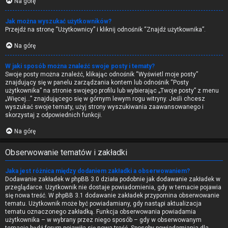
Na górę
Jak można wyszukać użytkowników?
Przejdź na stronę “Użytkownicy” i kliknij odnośnik “Znajdź użytkownika”.
Na górę
W jaki sposób można znaleźć swoje posty i tematy?
Swoje posty można znaleźć, klikając odnośnik “Wyświetl moje posty”
znajdujący się w panelu zarządzania kontem lub odnośnik “Posty
użytkownika” na stronie swojego profilu lub wybierając „Twoje posty” z menu
„Więcej…” znajdującego się w górnym lewym rogu witryny. Jeśli chcesz
wyszukać swoje tematy, użyj strony wyszukiwania zaawansowanego i
skorzystaj z odpowiednich funkcji.
Na górę
Obserwowanie tematów i zakładki
Jaka jest różnica między dodaniem zakładki a obserwowaniem?
Dodawanie zakładek w phpBB 3.0 działa podobnie jak dodawanie zakładek w
przeglądarce. Użytkownik nie dostaje powiadomienia, gdy w temacie pojawia
się nowa treść. W phpBB 3.1 dodawanie zakładek przypomina obserwowanie
tematu. Użytkownik może być powiadamiany, gdy nastąpi aktualizacja
tematu oznaczonego zakładką. Funkcja obserwowania powiadamia
użytkownika – w wybrany przez niego sposób – gdy w obserwowanym